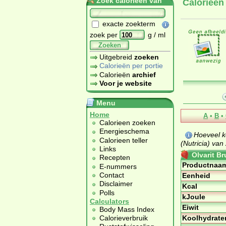
Zoek calorieën van
Calorieën
exacte zoekterm
zoek per
g / ml
Zoeken
Uitgebreid
zoeken
Calorieën per portie
Calorieën
archief
Voor je website
Menu
Home
A
•
B
•
Calorieen zoeken
Energieschema
Hoeveel k
Calorieen teller
(Nutricia) van
Links
Olvarit B
Recepten
Productnaa
E-nummers
Contact
Eenheid
Disclaimer
Kcal
Polls
kJoule
Calculators
Eiwit
Body Mass Index
Koolhydrate
Calorieverbruik