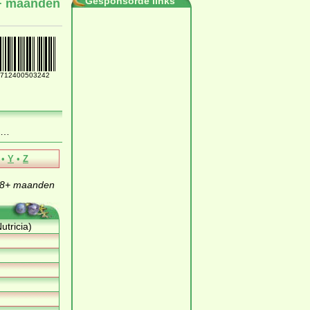
Gesponsorde links
8+ maanden
712400503242
…
•
Y
•
Z
s 8+ maanden
tricia)