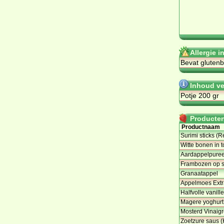
Allergie 
Be­vat glu­ten­
Inhoud ve
Potje 200 gr
Producten 
Productnaam
Surimi sticks (R
Witte bonen in 
Aardappelpuree
Frambozen op si
Granaatappel
Appelmoes Extra 
Halfvolle vanil
Magere yoghurt
Mosterd Vinaigr
Zoetzure saus 