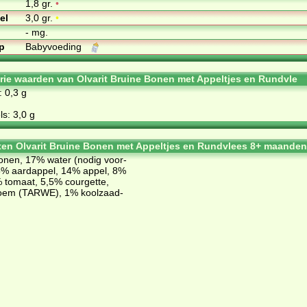
1,8 gr.
•
el
3,0 gr.
•
- mg.
p
Babyvoeding
orie waarden van Olvarit Bruine Bonen met Appeltjes en Rundvle
: 0,3 g
s: 3,0 g
ten Olvarit Bruine Bonen met Appeltjes en Rundvlees 8+ maanden
­nen, 17% wa­ter (no­dig voor­
15% aard­ap­pel, 14% ap­pel, 8%
 to­maat, 5,5% cour­get­te,
oem (TAR­WE), 1% kool­zaad­