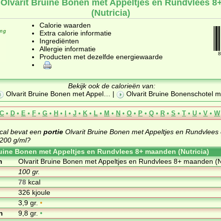
 Olvarit Bruine Bonen met Appeltjes en Rundvlees 
(Nutricia)
Calorie waarden
Extra calorie informatie
Ingrediënten
Allergie informatie
8
Producten met dezelfde energiewaarde
Bekijk ook de calorieën van:
Olvarit Bruine Bonen met Appel
… |
Olvarit Bruine Bonenschotel m
C
•
D
•
E
•
F
•
G
•
H
•
I
•
J
•
K
•
L
•
M
•
N
•
O
•
P
•
Q
•
R
•
S
•
T
•
U
•
V
•
W
cal bevat een
portie
Olvarit Bruine Bonen met Appeltjes en Rundvlee
 200 g/ml?
ruine Bonen met Appeltjes en Rundvlees 8+ maanden (Nutricia)
m
Olvarit Bruine Bonen met Appeltjes en Rundvlees 8+ maanden (Nu
100 gr.
78
kcal
326 kjoule
3,9 gr.
•
n
9,8 gr.
•