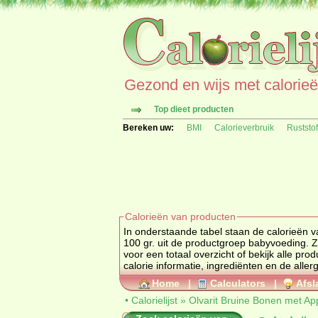
Gezond en wijs met calorieën 
Top dieet producten
Bereken uw:
BMI
Calorieverbruik
Ruststo
Calorieën van producten
In onderstaande tabel staan de calorieën 
10
voor een totaal overzicht of
calorie informatie, ingrediënten en de aller
Home
|
Calculators
|
Afsl
•
Calorielijst
»
Olvarit Bruine Bonen met Ap