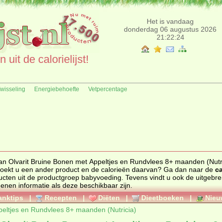
Het is vandaag
donderdag 06 augustus 2026
21:22:24
uit de calorielijst!
fwisseling
Energiebehoefte
Vetpercentage
van Olvarit Bruine Bonen met Appeltjes en Rundvlees 8+ maanden (Nutri
0 gr. uit de productgroep babyvoeding. Zoekt u een ander product en de calorieën daarvan? Ga dan naar de
ca
 bekijk alle producten uit de productgroep
babyvoeding
. Tevens vindt u ook de uitgebreide
genen informatie als deze beschikbaar zijn.
anktips
|
Recepten
|
Diëten
|
Dieetboeken
|
Nieu
peltjes en Rundvlees 8+ maanden (Nutricia)