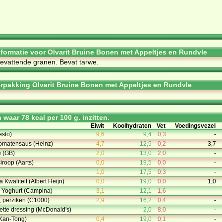
informatie voor Olvarit Bruine Bonen met Appeltjes en Rundvle
be­vat­ten­de gra­nen. Be­vat tar­we.
rpakking Olvarit Bruine Bonen met Appeltjes en Rundvle
waar 78 kcal per 100 g. inzitten.
Eiwit
Koolhydraten
Vet
Voedingsvezel
esto)
9,6
9,4
0,3
-
tomatensaus (Heinz)
4,7
12,5
0,2
3,7
 (GB)
2,0
13,0
2,0
-
roop (Aarts)
0,0
19,5
0,0
-
1,0
17,5
0,3
-
Kwaliteit (Albert Heijn)
0,0
19,0
0,0
1,0
le Yoghurt (Campina)
3,1
12,1
1,6
-
, perziken (C1000)
2,9
16,2
0,4
-
ette dressing (McDonald's)
-
2,0
8,0
-
(Kan-Tong)
0,4
19,0
0,1
-