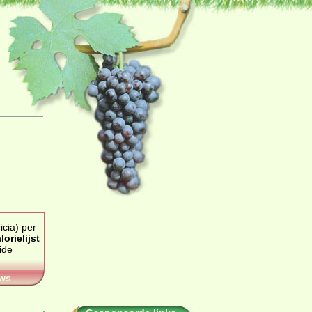
cia) per
lorielijst
ws