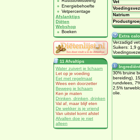
Ruststofwisseling
Vet
Energiebehoefte
Voedingsvez
Vetpercentage
Natrium
Afslanktips
Productgroe
Diëten
Webshop
Boeken
Extra cal
Verzadigd vet
Suikers: 1,9 g
Voedingsvezel
11 Afvaltips
Ingrediën
Water zuivert je lichaam
30% brui­ne bo
Let op je voeding
be­rei­ding), 
Eet met regelmaat
rund­vlees, 7%
Wees een doorzetter
2,5% tar­webl
Beweeg je lichaam
olie.
Ken je maten
Drinken, drinken, drinken
Val af, maar blijf eten
De wekker is je vriend
Van uitstel komt afstel
Afvallen doe je niet
alleen