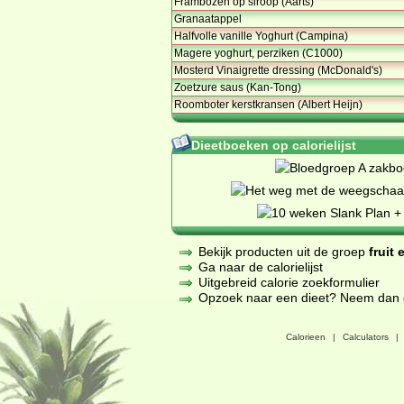
Frambozen op siroop (Aarts)
Granaatappel
Halfvolle vanille Yoghurt (Campina)
Magere yoghurt, perziken (C1000)
Mosterd Vinaigrette dressing (McDonald's)
Zoetzure saus (Kan-Tong)
Roomboter kerstkransen (Albert Heijn)
Dieetboeken op calorielijst
Bekijk producten uit de groep
fruit
Ga naar de calorielijst
Uitgebreid calorie zoekformulier
Opzoek naar een dieet? Neem dan een
Calorieen
|
Calculators
|