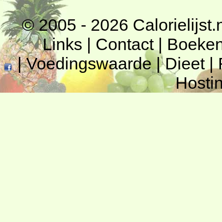
© 2005 - 2026
Calorielijst.
Links
|
Contact
|
Boeke
|
Voedingswaarde
|
Dieet
|
Hosti