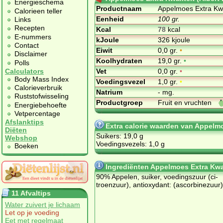
Energieschema
Productnaam
Appelmoes Extra Kwal
Calorieen teller
Eenheid
100 gr.
Links
Recepten
Kcal
78
kcal
E-nummers
kJoule
326 kjoule
Contact
Eiwit
0,0 gr.
•
Disclaimer
Koolhydraten
19,0 gr.
•
Polls
Vet
0,0 gr.
•
Calculators
Body Mass Index
Voedingsvezel
1,0 gr.
•
Calorieverbruik
Natrium
- mg.
Ruststofwisseling
Productgroep
Fruit en vruchten
Energiebehoefte
Vetpercentage
Afslanktips
Extra calorie waarden van Appelmoe
Diëten
Suikers: 19,0 g
Webshop
Voedingsvezels: 1,0 g
Boeken
Ingrediënten Appelmoes Extra Kwali
90% Ap­pe­len, sui­ker, voe­dings­zuur (ci­
troen­zuur), an­ti­oxy­dant: (as­cor­bi­ne­zuur)
11 Afvaltips
Water zuivert je lichaam
Let op je voeding
Eet met regelmaat