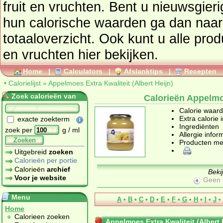
fruit en vruchten
. Bent u nieuwsgierig naar andere producten en
hun calorische waarden ga dan naar de calorielijst voor een
totaaloverzicht. Ook kunt u alle pro
en vruchten
hier bekijken.
Home
|
Calculators
|
Afslanktips
|
Recepten
•
Calorielijst
»
Appelmoes Extra Kwaliteit (Albert Heijn)
Zoek calorieën van
Calorieën Appelmoe
Calorie waar
Extra calorie 
exacte zoekterm
Ingrediënten
zoek per
g / ml
Allergie infor
Zoeken
Producten me
Uitgebreid
zoeken
Calorieën per portie
Calorieën
archief
Beki
Voor je website
Geen 
Menu
A
•
B
•
C
•
D
•
E
•
F
•
G
•
H
•
I
•
J
•
Home
Calorieen zoeken
Appelmoes Extra Kwaliteit (Albert 