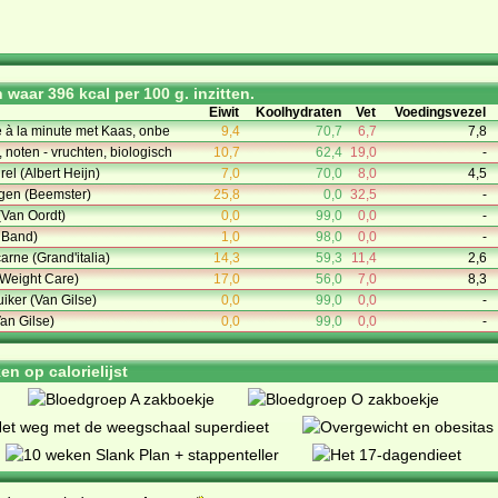
waar 396 kcal per 100 g. inzitten.
Eiwit
Koolhydraten
Vet
Voedingsvezel
 à la minute met Kaas, onbe
9,4
70,7
6,7
7,8
 noten - vruchten, biologisch
10,7
62,4
19,0
-
el (Albert Heijn)
7,0
70,0
8,0
4,5
egen (Beemster)
25,8
0,0
32,5
-
(Van Oordt)
0,0
99,0
0,0
-
 Band)
1,0
98,0
0,0
-
carne (Grand'italia)
14,3
59,3
11,4
2,6
(Weight Care)
17,0
56,0
7,0
8,3
iker (Van Gilse)
0,0
99,0
0,0
-
an Gilse)
0,0
99,0
0,0
-
n op calorielijst