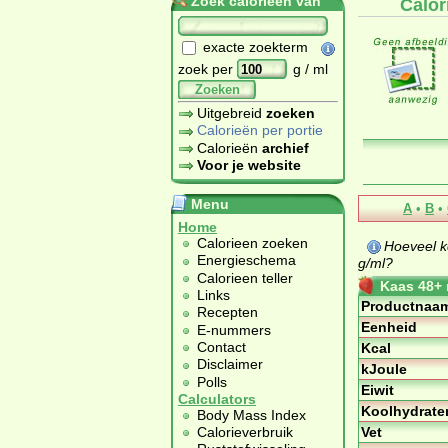
Zoek calorieën van
Calor
exacte zoekterm
zoek per
g / ml
Zoeken
Uitgebreid
zoeken
Calorieën per portie
Calorieën
archief
Voor je website
Menu
A
•
B
•
Home
Calorieen zoeken
Hoeveel k
Energieschema
g/ml?
Calorieen teller
Kaas 48+ 
Links
Productnaa
Recepten
Eenheid
E-nummers
Contact
Kcal
Disclaimer
kJoule
Polls
Eiwit
Calculators
Koolhydrate
Body Mass Index
Vet
Calorieverbruik