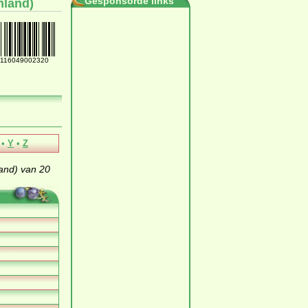
Gesponsorde links
nland)
116049002320
•
Y
•
Z
and) van 20