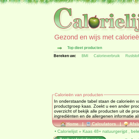
Gezond en wijs met calorieën 
Top dieet producten
Bereken uw:
BMI
Calorieverbruik
Ruststo
Calorieën van producten
In onderstaande tabel staan de calorieën v
productgroep kaas. Zoekt u 
overzicht of bekijk alle producten uit de
ingrediënten en de allergenen informatie al
Home
|
Calculators
|
Afsl
•
Calorielijst
»
Kaas 48+ natuurgerijpt , be