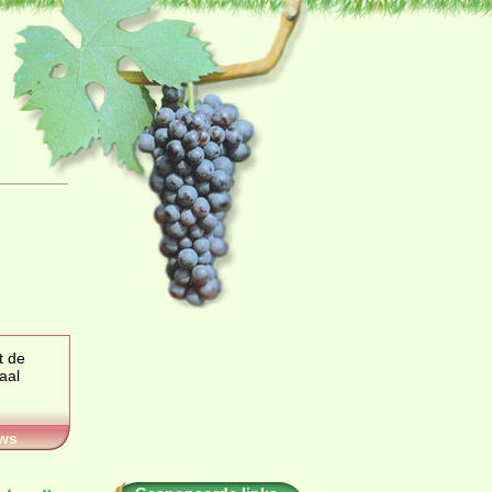
t de
aal
ws