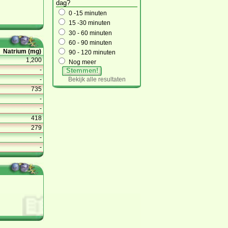
dag?
0 -15 minuten
15 -30 minuten
30 - 60 minuten
60 - 90 minuten
Natrium (mg)
90 - 120 minuten
1,200
Nog meer
-
Stemmen!
Bekijk alle resultaten
-
735
-
-
418
279
-
-