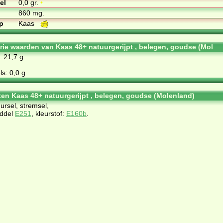
el
0,0 gr.
•
860 mg.
p
Kaas
orie waarden van Kaas 48+ natuurgerijpt , belegen, goudse (Mol
: 21,7 g
s: 0,0 g
ten Kaas 48+ natuurgerijpt , belegen, goudse (Molenland)
ursel, stremsel,
iddel
E251
, kleurstof:
E160b
.