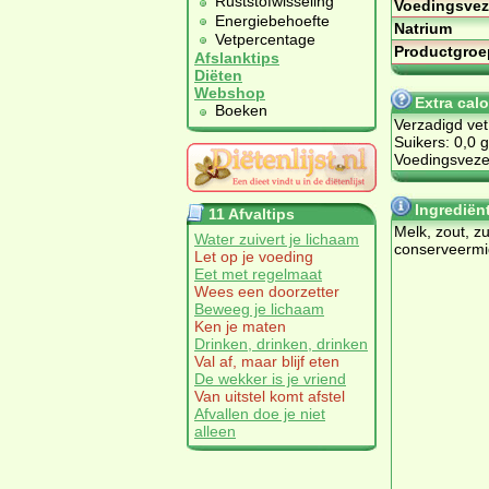
Ruststofwisseling
Voedingsvez
Energiebehoefte
Natrium
Vetpercentage
Productgroe
Afslanktips
Diëten
Webshop
Extra cal
Boeken
Verzadigd vet
Suikers: 0,0 g
Voedingsvezel
Ingrediën
11 Afvaltips
Melk, zout, zu
Water zuivert je lichaam
conserveerm
Let op je voeding
Eet met regelmaat
Wees een doorzetter
Beweeg je lichaam
Ken je maten
Drinken, drinken, drinken
Val af, maar blijf eten
De wekker is je vriend
Van uitstel komt afstel
Afvallen doe je niet
alleen