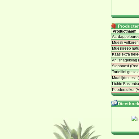
Producten 
Productnaam
Aardappelpuree
Muesli volkoren,
Mueslireep natur
Kaas extra bel
Anijshagelslag 
Stophoest (Red
Tortellini gusto 
Maaltijdmuesli 
Lichte Basterdsu
Poedersuiker (V
Dieetboeke