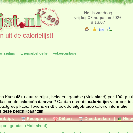
Het is vandaag
vrijdag 07 augustus 2026
8:13:07
uit de calorielijst!
fwisseling
Energiebehoefte
Vetpercentage
an Kaas 48+ natuurgerijpt , belegen, goudse (Molenland) per 100 gr. ui
een ander product en de calorieën daarvan? Ga dan naar de
calorielijst
voor een tot
 productgroep
kaas
. Tevens vindt u ook de uitgebreide calorie informatie,
s deze beschikbaar zijn.
anktips
|
Recepten
|
Diëten
|
Dieetboeken
|
Nieu
legen, goudse (Molenland)