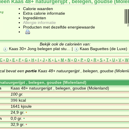
ieën Kaas 48+ natuurgerijpt , belegen, goudse (Mole
Calorie waarden
Extra calorie informatie
Ingrediënten
Allergie informatie
2
Producten met dezelfde energiewaarde
Bekijk ook de calorieën van:
Kaas 30+ Jong belegen plat stu
… |
Kaas Baguettes (de Luxe)
C
•
D
•
E
•
F
•
G
•
H
•
I
•
J
•
K
•
L
•
M
•
N
•
O
•
P
•
Q
•
R
•
S
•
T
•
U
•
V
•
W
cal bevat een
portie
Kaas 48+ natuurgerijpt , belegen, goudse (Molenl
natuurgerijpt , belegen, goudse (Molenland)
m
Kaas 48+ natuurgerijpt , belegen, goudse (Molenland)
100 gr.
396
kcal
1641 kjoule
24,9 gr.
•
n
0,0 gr.
•
32,9 gr.
•