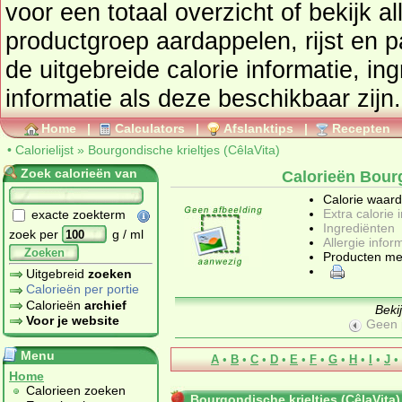
voor een totaal overzicht of bekijk alle producten uit de
productgroep
aardappelen, rijst en p
de uitgebreide calorie informatie, in
informatie als deze beschikbaar zijn.
Home
|
Calculators
|
Afslanktips
|
Recepten
•
Calorielijst
»
Bourgondische krieltjes (CêlaVita)
Zoek calorieën van
Calorieën Bourg
Calorie waar
Extra calorie 
exacte zoekterm
Ingrediënten
zoek per
g / ml
Allergie infor
Zoeken
Producten me
Uitgebreid
zoeken
Calorieën per portie
Calorieën
archief
Beki
Voor je website
Geen 
Menu
A
•
B
•
C
•
D
•
E
•
F
•
G
•
H
•
I
•
J
•
Home
Calorieen zoeken
Bourgondische krieltjes (CêlaVita)