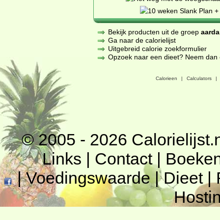
Bekijk producten uit de groep
aarda
Ga naar de calorielijst
Uitgebreid calorie zoekformulier
Opzoek naar een dieet? Neem dan een
Calorieen
|
Calculators
|
© 2005 - 2026
Calorielijst.
Links
|
Contact
|
Boeke
|
Voedingswaarde
|
Dieet
|
Hosti