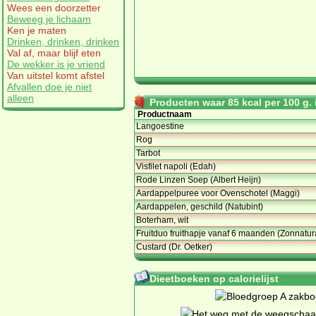
Wees een doorzetter
Beweeg je lichaam
Ken je maten
Drinken, drinken, drinken
Val af, maar blijf eten
De wekker is je vriend
Van uitstel komt afstel
Afvallen doe je niet
alleen
Producten waar 85 kcal per 100 g. i
Productnaam
Langoestine
Rog
Tarbot
Visfilet napoli (Edah)
Rode Linzen Soep (Albert Heijn)
Aardappelpuree voor Ovenschotel (Maggi)
Aardappelen, geschild (Natubint)
Boterham, wit
Fruitduo fruithapje vanaf 6 maanden (Zonnatur
Custard (Dr. Oetker)
Dieetboeken op calorielijst