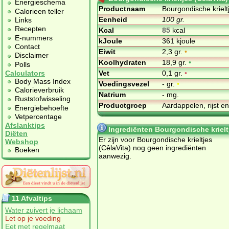
Energieschema
Productnaam
Bourgondische krielt
Calorieen teller
Eenheid
100 gr.
Links
Recepten
Kcal
85
kcal
E-nummers
kJoule
361 kjoule
Contact
Eiwit
2,3 gr.
•
Disclaimer
Koolhydraten
18,9 gr.
•
Polls
Vet
0,1 gr.
•
Calculators
Body Mass Index
Voedingsvezel
- gr.
•
Calorieverbruik
Natrium
- mg.
Ruststofwisseling
Productgroep
Aardappelen, rijst e
Energiebehoefte
Vetpercentage
Afslanktips
Ingrediënten Bourgondische krieltj
Diëten
Er zijn voor Bourgondische krieltjes
Webshop
(CêlaVita) nog geen ingrediënten
Boeken
aanwezig.
11 Afvaltips
Water zuivert je lichaam
Let op je voeding
Eet met regelmaat