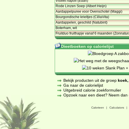
Visfilet napoli (Edah)
Rode Linzen Soep (Albert Heijn)
Aardappelpuree voor Ovenschotel (Maggi)
Bourgondische krieltjes (CêlaVita)
Aardappelen, geschild (Natubint)
Boterham, wit
Fruitduo fruithapje vanaf 6 maanden (Zonnatur
Dieetboeken op calorielijst
Bekijk producten uit de groep
koek,
Ga naar de calorielijst
Uitgebreid calorie zoekformulier
Opzoek naar een dieet? Neem dan een
Calorieen
|
Calculators
|