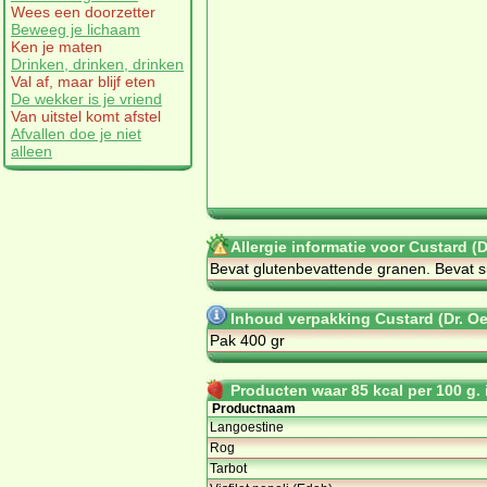
Wees een doorzetter
Beweeg je lichaam
Ken je maten
Drinken, drinken, drinken
Val af, maar blijf eten
De wekker is je vriend
Van uitstel komt afstel
Afvallen doe je niet
alleen
Allergie informatie voor Custard (D
Be­vat glu­ten­be­vat­ten­de gra­nen. Be­va
Inhoud verpakking Custard (Dr. Oe
Pak 400 gr
Producten waar 85 kcal per 100 g. i
Productnaam
Langoestine
Rog
Tarbot