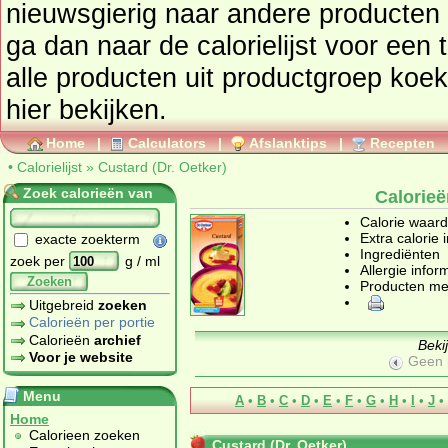
nieuwsgierig naar andere producten
ga dan naar de calorielijst voor een totaaloverzicht. Ook kunt u
alle producten uit productgroep
koek
hier bekijken.
Home
|
Calculators
|
Afslanktips
|
Recepten
•
Calorielijst
»
Custard (Dr. Oetker)
Zoek calorieën van
Calorieë
Calorie waar
Extra calorie 
exacte zoekterm
Ingrediënten
zoek per
g / ml
Allergie infor
Zoeken
Producten me
Uitgebreid
zoeken
Calorieën per portie
Calorieën
archief
Beki
Voor je website
Geen 
Menu
A
•
B
•
C
•
D
•
E
•
F
•
G
•
H
•
I
•
J
•
Home
Calorieen zoeken
Custard (Dr. Oetker)