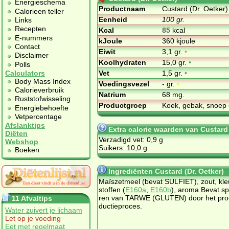
Energieschema
Productnaam
Custard (Dr. Oetker)
Calorieen teller
Eenheid
100 gr.
Links
Recepten
Kcal
85
kcal
E-nummers
kJoule
360 kjoule
Contact
Eiwit
3,1 gr.
•
Disclaimer
Koolhydraten
15,0 gr.
•
Polls
Vet
1,5 gr.
•
Calculators
Body Mass Index
Voedingsvezel
- gr.
•
Calorieverbruik
Natrium
68 mg.
Ruststofwisseling
Productgroep
Koek, gebak, snoep 
Energiebehoefte
Vetpercentage
Afslanktips
Extra calorie waarden van Custard 
Diëten
Verzadigd vet: 0,9 g
Webshop
Suikers: 10,0 g
Boeken
Ingrediënten Custard (Dr. Oetker)
Maïszetmeel (be­vat SULFIET), zout, kle
stof­fen (
E160a
,
E160b
), aro­ma Be­vat s
ren van TAR­WE (GLU­TEN) door het pro
11 Afvaltips
duc­tie­pro­ces.
Water zuivert je lichaam
Let op je voeding
Eet met regelmaat