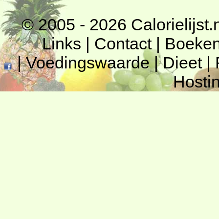
© 2005 - 2026
Calorielijst.
Links
|
Contact
|
Boeke
|
Voedingswaarde
|
Dieet
|
Hosti