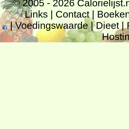
© 2005 - 2026
Calorielijst.
Links
|
Contact
|
Boeke
|
Voedingswaarde
|
Dieet
|
Hosti