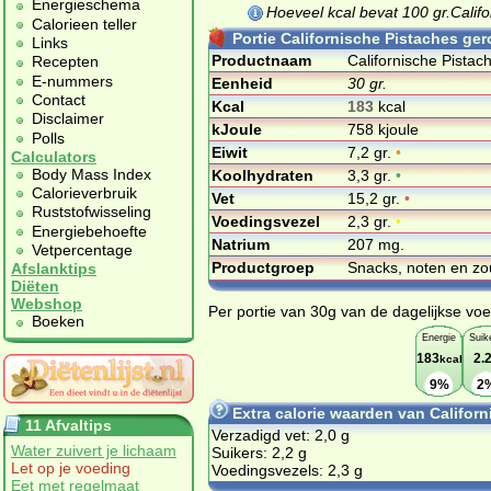
Energieschema
Hoeveel kcal bevat 100 gr.Calif
Calorieen teller
Portie Californische Pistaches ger
Links
Productnaam
Californische Pistac
Recepten
E-nummers
Eenheid
30 gr.
Contact
Kcal
183
kcal
Disclaimer
kJoule
758 kjoule
Polls
Eiwit
7,2 gr.
•
Calculators
Body Mass Index
Koolhydraten
3,3 gr.
•
Calorieverbruik
Vet
15,2 gr.
•
Ruststofwisseling
Voedingsvezel
2,3 gr.
•
Energiebehoefte
Natrium
207 mg.
Vetpercentage
Productgroep
Snacks, noten en zo
Afslanktips
Diëten
Webshop
Per portie van 30g van de dagelijkse voe
Boeken
Energie
Suik
183
2.
kcal
9%
2
Extra calorie waarden van Califor
11 Afvaltips
Verzadigd vet: 2,0 g
Water zuivert je lichaam
Suikers: 2,2 g
Let op je voeding
Voedingsvezels: 2,3 g
Eet met regelmaat