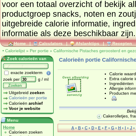
voor een totaal overzicht of bekijk alle producten uit de
productgroep
snacks, noten en zout
uitgebreide calorie informatie, ingre
informatie als deze beschikbaar zijn.
Home
|
Calculators
|
Afslanktips
|
Recepten
•
Calorielijst
»
Per portie
»
Californische Pistaches geroosterd en gezo
Zoek calorieën van
Calorieën portie Californisch
exacte zoekterm
Calorie waar
Extra calorie 
zoek per
g / ml
Ingrediënten
Zoeken
Allergie infor
Uitgebreid
zoeken
Producten me
Calorieën per portie
Calorieën
archief
Voor je website
Beki
Cakerolletjes, fr
Menu
Home
A
•
B
•
C
•
D
•
E
•
F
•
G
•
H
•
I
•
J
•
Calorieen zoeken