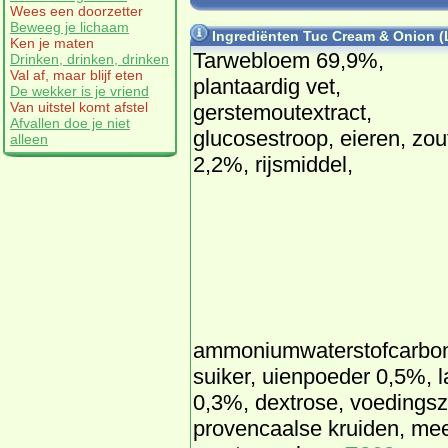
Wees een doorzetter
Beweeg je lichaam
Ingrediënten Tuc Cream & Onion (
Ken je maten
Tarwebloem 69,9%,
Drinken, drinken, drinken
Val af, maar blijf eten
plantaardig vet,
De wekker is je vriend
Van uitstel komt afstel
gerstemoutextract,
Afvallen doe je niet
glucosestroop, eieren, zou
alleen
2,2%, rijsmiddel,
ammoniumwaterstofcarbona
suiker, uienpoeder 0,5%, 
0,3%, dextrose, voedingsz
provencaalse kruiden, meel