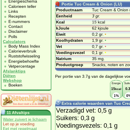
Energieschema
Portie Tuc Cream & Onion (LU)
Calorieen teller
Productnaam
Tuc Cream & Onion 
Links
Eenheid
3 gr.
Recepten
E-nummers
Kcal
15
kcal
Contact
kJoule
62 kjoule
Disclaimer
Eiwit
0,2 gr.
•
Polls
Koolhydraten
1,9 gr.
•
Calculators
Body Mass Index
Vet
0,7 gr.
•
Calorieverbruik
Voedingsvezel
0,1 gr.
•
Ruststofwisseling
Natrium
35 mg.
Energiebehoefte
Productgroep
Snacks, noten en zo
Vetpercentage
Afslanktips
Diëten
Per portie van 3.7g van de dagelijkse vo
Webshop
Energie
Suik
Boeken
15
0.
kcal
1%
0
Extra calorie waarden van Tuc Cr
Verzadigd vet: 0,5 g
11 Afvaltips
Suikers: 0,3 g
Water zuivert je lichaam
Let op je voeding
Voedingsvezels: 0,1 g
Eet met regelmaat