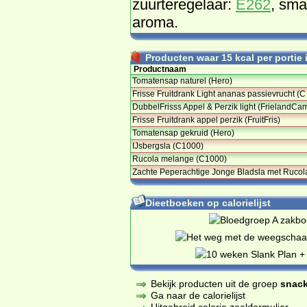
zuurteregelaar:
E262
, sma
aroma.
Producten waar 15 kcal per portie i
Productnaam
Tomatensap naturel (Hero)
Frisse Fruitdrank Light ananas passievrucht (C
DubbelFrisss Appel & Perzik light (FrielandCa
Frisse Fruitdrank appel perzik (FruitFris)
Tomatensap gekruid (Hero)
IJsbergsla (C1000)
Rucola melange (C1000)
Zachte Peperachtige Jonge Bladsla met Rucola
Dieetboeken op calorielijst
Bekijk producten uit de groep
snack
Ga naar de calorielijst