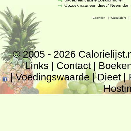
Uitgebreid calorie zoekformulier
Opzoek naar een dieet? Neem dan een
Calorieen
|
Calculators
|
© 2005 - 2026
Calorielijst.
Links
|
Contact
|
Boeke
|
Voedingswaarde
|
Dieet
|
Hosti