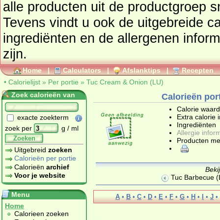
alle producten uit de productgroep
s
Tevens vindt u ook de uitgebreide cal
ingrediënten en de allergenen infor
zijn.
Home
|
Calculators
|
Afslanktips
|
Recepten
•
Calorielijst
»
Per portie
»
Tuc Cream & Onion (LU)
Zoek calorieën van
Calorieën por
Calorie waar
Extra calorie 
exacte zoekterm
Ingrediënten
zoek per
g / ml
Allergie infor
Zoeken
Producten me
Uitgebreid
zoeken
Calorieën per portie
Calorieën
archief
Beki
Voor je website
Tuc Barbecue (
Menu
A
•
B
•
C
•
D
•
E
•
F
•
G
•
H
•
I
•
J
•
Home
Calorieen zoeken