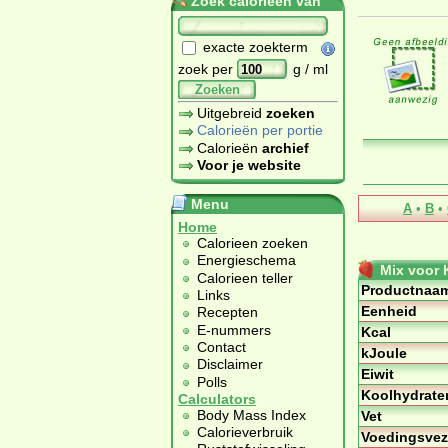
Zoek calorieën van
exacte zoekterm
zoek per
g / ml
Zoeken
Uitgebreid
zoeken
Calorieën per portie
Calorieën
archief
Voor je website
Menu
A
•
B
•
Home
Calorieen zoeken
Energieschema
Mix voor
Calorieen teller
Productnaa
Links
Eenheid
Recepten
E-nummers
Kcal
Contact
kJoule
Disclaimer
Eiwit
Polls
Koolhydrate
Calculators
Body Mass Index
Vet
Calorieverbruik
Voedingsvez