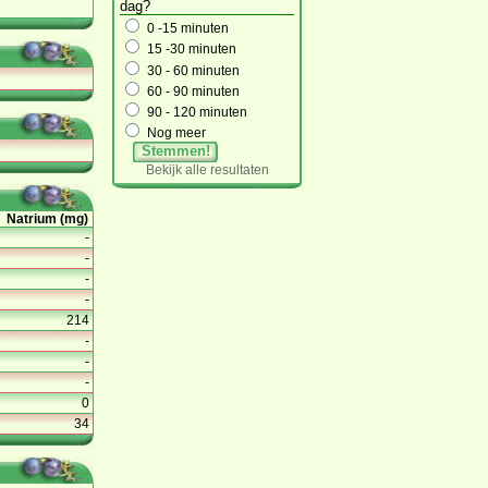
dag?
0 -15 minuten
15 -30 minuten
30 - 60 minuten
60 - 90 minuten
90 - 120 minuten
Nog meer
Stemmen!
Bekijk alle resultaten
Natrium (mg)
-
-
-
-
214
-
-
-
0
34