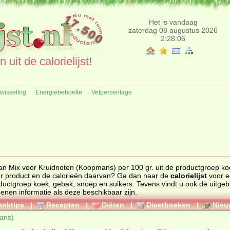
Het is vandaag
zaterdag 08 augustus 2026
2:28:06
uit de calorielijst!
fwisseling
Energiebehoefte
Vetpercentage
van Mix voor Kruidnoten (Koopmans) per 100 gr. uit de productgroep ko
s. Zoekt u een ander product en de calorieën daarvan? Ga dan naar de
calorielijst
voor e
 productgroep
koek, gebak, snoep en suikers
. Tevens vindt u ook de uitgebreide
genen informatie als deze beschikbaar zijn.
anktips
|
Recepten
|
Diëten
|
Dieetboeken
|
Nieu
ans)