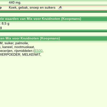
440 mg.
p
Koek, gebak, snoep en suikers
orie waarden van Mix voor Kruidnoten (Koopmans)
: 8,5 g
 g
ten Mix voor Kruidnoten (Koopmans)
suiker, palmolie,
, kaneel, nootmuskaat,
ecerijen, rijsmiddelen (
E500
,
OIERPOEDER, MELKEIWIT,