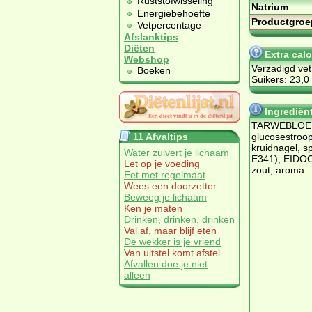
Ruststofwisseling
Natrium
Energiebehoefte
Productgroe
Vetpercentage
Afslanktips
Diëten
Extra cal
Webshop
Verzadigd vet
Boeken
Suikers: 23,0
Ingrediën
TARWEBLOEM, 
11 Afvaltips
glucosestroop
kruidnagel, sp
Water zuivert je lichaam
E341), EIDO
Let op je voeding
zout, aroma.
Eet met regelmaat
Wees een doorzetter
Beweeg je lichaam
Ken je maten
Drinken, drinken, drinken
Val af, maar blijf eten
De wekker is je vriend
Van uitstel komt afstel
Afvallen doe je niet
alleen