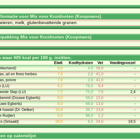
informatie voor Mix voor Kruidnoten (Koopmans)
 eieren, melk, glutenbevattende granen.
rpakking Mix voor Kruidnoten (Koopmans)
waar 405 kcal per 100 g. inzitten.
Eiwit
Koolhydraten
Vet
Voedingsvezel
lekkerland)
9,0
4,0
39,0
-
s, ail en fines herbes
7,0
2,0
41,0
-
s, poivre
7,0
2,0
41,0
-
p (LU)
4,2
76,0
9,4
-
weede Stap (LU)
7,5
75,0
7,6
2,4
bereid (Douwe Egberts)
9,0
58,0
15,0
-
uwe Egberts)
6,0
66,0
13,0
-
k hawaii (Dr. Oetker)
10,8
36,7
23,8
-
e Ruijter)
0,0
98,0
1,2
-
io (Smaakt)
28,0
6,5
34,0
19,5
n op calorielijst