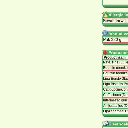
Allergie 
Bevat: tarwe,
Inhoud ve
Pak 320 gr
Producten 
Productnaam
Paté, fijne (Lui
Boursin roomkaa
Boursin roomkaa
Liga Eerste Sta
Liga Biscuits T
Cappuccino, on
Café choco (Do
Intermezzo quic
Anijsstaafjes (D
Lijnzaadmeel B
Dieetboeke