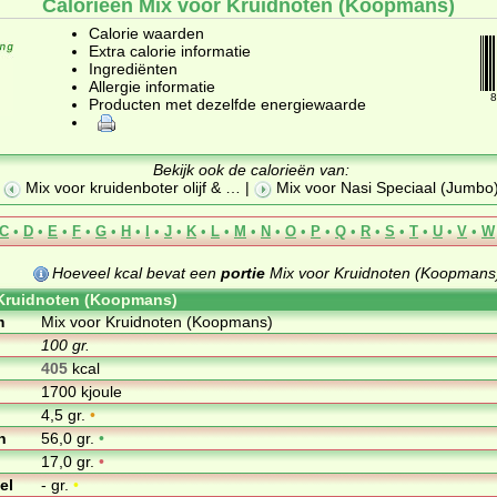
Calorieën Mix voor Kruidnoten (Koopmans)
Calorie waarden
Extra calorie informatie
Ingrediënten
Allergie informatie
8
Producten met dezelfde energiewaarde
Bekijk ook de calorieën van:
Mix voor kruidenboter olijf &
… |
Mix voor Nasi Speciaal (Jumbo
C
•
D
•
E
•
F
•
G
•
H
•
I
•
J
•
K
•
L
•
M
•
N
•
O
•
P
•
Q
•
R
•
S
•
T
•
U
•
V
•
W
Hoeveel kcal bevat een
portie
Mix voor Kruidnoten (Koopmans)
 Kruidnoten (Koopmans)
m
Mix voor Kruidnoten (Koopmans)
100 gr.
405
kcal
1700 kjoule
4,5 gr.
•
n
56,0 gr.
•
17,0 gr.
•
el
- gr.
•