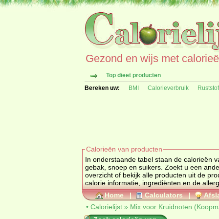
Gezond en wijs met calorieën 
Top dieet producten
Bereken uw:
BMI
Calorieverbruik
Ruststo
Calorieën van producten
In onderstaande tabel staan de calorieën 
gebak, snoep en suiker
overzicht of bekijk alle producten uit de
calorie informatie, ingrediënten en de aller
Home
|
Calculators
|
Afsl
•
Calorielijst
»
Mix voor Kruidnoten (Koopm