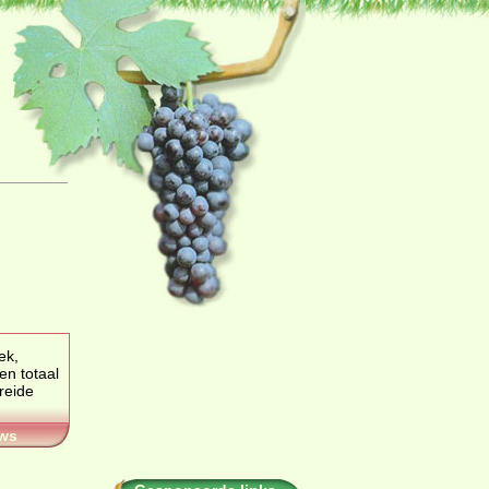
ek,
en totaal
ws