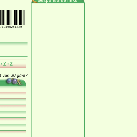
Gesponsorde links
710466251329
)
•
Y
•
Z
 van 30 g/ml?