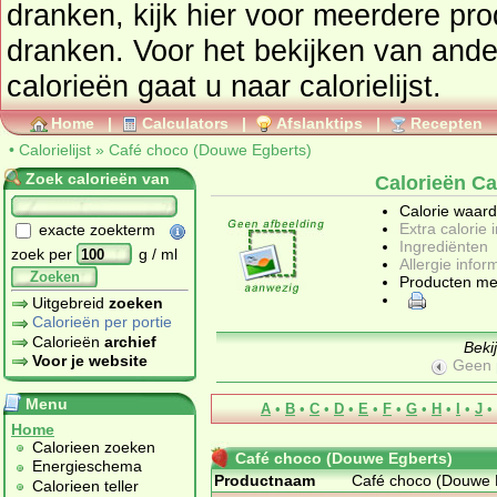
dranken
, kijk hier voor meerdere pr
dranken
. Voor het bekijken van and
calorieën gaat u naar calorielijst.
Home
|
Calculators
|
Afslanktips
|
Recepten
•
Calorielijst
»
Café choco (Douwe Egberts)
Zoek calorieën van
Calorieën C
Calorie waar
Extra calorie 
exacte zoekterm
Ingrediënten
zoek per
g / ml
Allergie infor
Zoeken
Producten me
Uitgebreid
zoeken
Calorieën per portie
Calorieën
archief
Beki
Voor je website
Geen 
Menu
A
•
B
•
C
•
D
•
E
•
F
•
G
•
H
•
I
•
J
•
Home
Calorieen zoeken
Café choco (Douwe Egberts)
Energieschema
Productnaam
Café choco (Douwe 
Calorieen teller