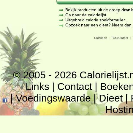
Bekijk producten uit de groep
dran
Ga naar de calorielijst
Uitgebreid calorie zoekformulier
Opzoek naar een dieet? Neem dan een
Calorieen
|
Calculators
|
© 2005 - 2026
Calorielijst.
Links
|
Contact
|
Boeke
|
Voedingswaarde
|
Dieet
|
Hosti