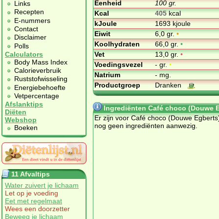
Eenheid
100 gr.
Links
Recepten
Kcal
405
kcal
E-nummers
kJoule
1693 kjoule
Contact
Eiwit
6,0 gr.
•
Disclaimer
Koolhydraten
66,0 gr.
•
Polls
Vet
13,0 gr.
•
Calculators
Body Mass Index
Voedingsvezel
- gr.
•
Calorieverbruik
Natrium
- mg.
Ruststofwisseling
Productgroep
Dranken
Energiebehoefte
Vetpercentage
Afslanktips
Ingrediënten Café choco (Douwe E
Diëten
Er zijn voor Café choco (Douwe Egberts
Webshop
nog geen ingrediënten aanwezig.
Boeken
11 Afvaltips
Water zuivert je lichaam
Let op je voeding
Eet met regelmaat
Wees een doorzetter
Beweeg je lichaam