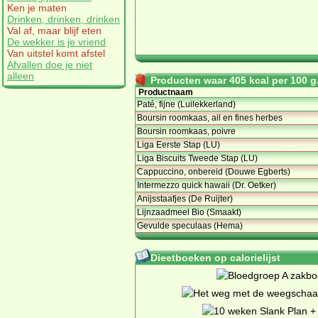
Ken je maten
Drinken, drinken, drinken
Val af, maar blijf eten
De wekker is je vriend
Van uitstel komt afstel
Afvallen doe je niet
alleen
Producten waar 405 kcal per 100 g.
Productnaam
Paté, fijne (Luilekkerland)
Boursin roomkaas, ail en fines herbes
Boursin roomkaas, poivre
Liga Eerste Stap (LU)
Liga Biscuits Tweede Stap (LU)
Cappuccino, onbereid (Douwe Egberts)
Intermezzo quick hawaii (Dr. Oetker)
Anijsstaafjes (De Ruijter)
Lijnzaadmeel Bio (Smaakt)
Gevulde speculaas (Hema)
Dieetboeken op calorielijst