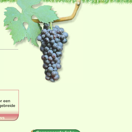
r een
ws