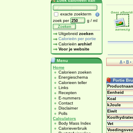
Zoek calorieën van
exacte zoekterm
zoek per
g / ml
Zoeken
Uitgebreid
zoeken
Calorieën per portie
Calorieën
archief
Voor je website
Menu
A
•
B
•
Home
Calorieen zoeken
Energieschema
Portie Br
Calorieen teller
Productnaa
Links
Eenheid
Recepten
E-nummers
Kcal
Contact
kJoule
Disclaimer
Eiwit
Polls
Koolhydrate
Calculators
Body Mass Index
Vet
Calorieverbruik
Voedingsvez