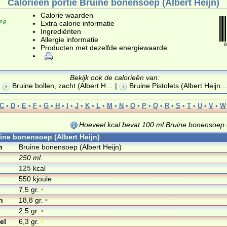
Calorieën portie Bruine bonensoep (Albert Heijn)
Calorie waarden
Extra calorie informatie
Ingrediënten
Allergie informatie
8
Producten met dezelfde energiewaarde
Bekijk ook de calorieën van:
Bruine bollen, zacht (Albert H
… |
Bruine Pistolets (Albert Heijn
C
•
D
•
E
•
F
•
G
•
H
•
I
•
J
•
K
•
L
•
M
•
N
•
O
•
P
•
Q
•
R
•
S
•
T
•
U
•
V
•
W
Hoeveel kcal bevat 100 ml.Bruine bonensoep (
uine bonensoep (Albert Heijn)
m
Bruine bonensoep (Albert Heijn)
250 ml.
125
kcal
550 kjoule
7,5 gr.
•
n
18,8 gr.
•
2,5 gr.
•
el
6,3 gr.
•