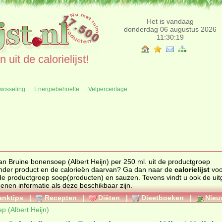
Het is vandaag
donderdag 06 augustus 2026
11:30:19
uit de calorielijst!
fwisseling
Energiebehoefte
Vetpercentage
an Bruine bonensoep (Albert Heijn) per 250 ml. uit de productgroep
 sauzen. Zoekt u een ander product en de calorieën daarvan? Ga dan naar de
calorielijst
voo
ten uit de productgroep
soep(producten) en sauzen
. Tevens vindt u ook de uitgebreide
genen informatie als deze beschikbaar zijn.
anktips
|
Recepten
|
Diëten
|
Dieetboeken
|
Nieu
p (Albert Heijn)