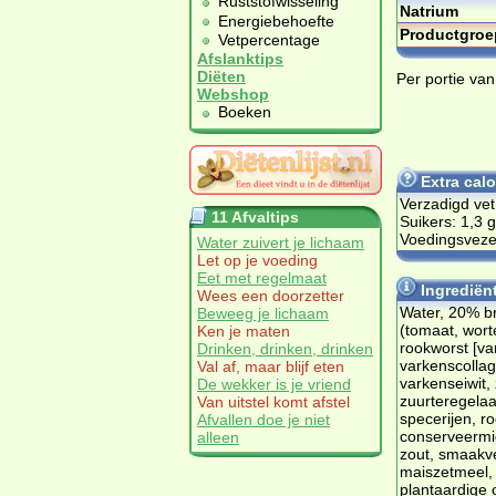
Ruststofwisseling
Natrium
Energiebehoefte
Productgroe
Vetpercentage
Afslanktips
Diëten
Per portie va
Webshop
Boeken
Extra cal
Verzadigd vet
11 Afvaltips
Suikers: 1,3 g
Voedingsvezel
Water zuivert je lichaam
Let op je voeding
Eet met regelmaat
Ingrediën
Wees een doorzetter
Water, 20% b
Beweeg je lichaam
(tomaat, worte
Ken je maten
rookworst [va
Drinken, drinken, drinken
varkenscollag
Val af, maar blijf eten
varkenseiwit, 
De wekker is je vriend
zuurteregelaa
Van uitstel komt afstel
specerijen, r
Afvallen doe je niet
conserveermi
alleen
zout, smaakve
maiszetmeel,
plantaardige o