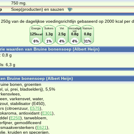
750 mg.
p
Soep(producten) en sauzen
n 250g van de dagelijkse voedingsrichtlijn gebaseerd op 2000 kcal per 
Energie
Suikers
Vet
Verzadigd
Natrium
vet
125
1.3g
2.5g
0.8g
0.8g
kcal
6%
1%
4%
4%
31%
orie waarden van Bruine bonensoep (Albert Heijn)
: 0,8 g
s: 6,3 g
ten Bruine bonensoep (Albert Heijn)
ruine bonen, groenten
l, ui, prei, bladselderij), 5,5%
rkensvlees,
een, varkensvet, water,
zout, stabilisator (E450),
rs (citroenzuur,
E575
),
ookaroma, antioxidant (
E301
),
ddel (
E250
), tarwebloem,
rfijner, gemodificeerd
 smaakversterkers (
E621
),
lie, kruiden en specerijen,