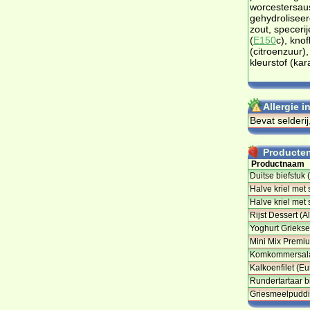
worcestersaus
gehydroliseerd
zout, specerij
(
E150
c), kno
(citroenzuur)
kleurstof (ka
Allergie 
Bevat selderij
Producten 
Productnaam
Duitse biefstuk 
Halve kriel met
Halve kriel met 
Rijst Dessert (A
Yoghurt Griekse 
Mini Mix Premi
Komkommersalad
Kalkoenfilet (E
Rundertartaar b
Griesmeelpudd