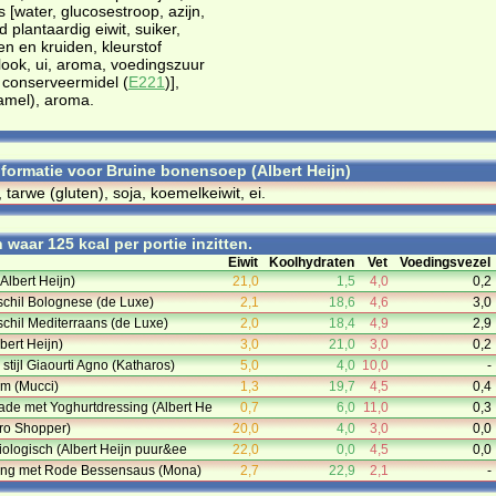
 [water, glucosestroop, azijn,
 plantaardig eiwit, suiker,
en en kruiden, kleurstof
flook, ui, aroma, voedingszuur
, conserveermidel (
E221
)],
ramel), aroma.
informatie voor Bruine bonensoep (Albert Heijn)
, tarwe (gluten), soja, koemelkeiwit, ei.
waar 125 kcal per portie inzitten.
Eiwit
Koolhydraten
Vet
Voedingsvezel
(Albert Heijn)
21,0
1,5
4,0
0,2
 schil Bolognese (de Luxe)
2,1
18,6
4,6
3,0
schil Mediterraans (de Luxe)
2,0
18,4
4,9
2,9
lbert Heijn)
3,0
21,0
3,0
0,2
stijl Giaourti Agno (Katharos)
5,0
4,0
10,0
-
um (Mucci)
1,3
19,7
4,5
0,4
e met Yoghurtdressing (Albert He
0,7
6,0
11,0
0,3
uro Shopper)
20,0
4,0
3,0
0,0
iologisch (Albert Heijn puur&ee
22,0
0,0
4,5
0,0
ing met Rode Bessensaus (Mona)
2,7
22,9
2,1
-