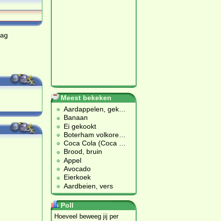
dag
Meest bekeken
Aardappelen, gek
…
Banaan
Ei gekookt
Boterham volkore
…
Coca Cola (Coca
…
Brood, bruin
Appel
Avocado
Eierkoek
Aardbeien, vers
Poll
Hoeveel beweeg jij per