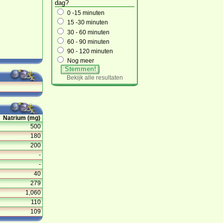
dag?
0 -15 minuten
15 -30 minuten
30 - 60 minuten
60 - 90 minuten
90 - 120 minuten
Nog meer
Stemmen!
Bekijk alle resultaten
Natrium (mg)
500
180
200
-
-
40
279
1,060
110
109