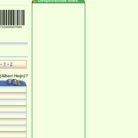
Gesponsorde links
710400007081
…
•
Y
•
Z
Albert Heijn)?