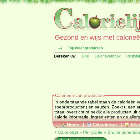
Gezond en wijs met calorieën 
Top dieet producten
Bereken uw:
BMI
Calorieverbruik
Ruststo
Calorieën van producten
In onderstaande tabel staan de calorieën v
soep(producten) en
totaal overzicht of bekijk alle produc
calorie informatie, ingrediënten en de aller
Home
|
Calculators
|
Afsl
•
Calorielijst
»
Per portie
»
Bruine bonensoe