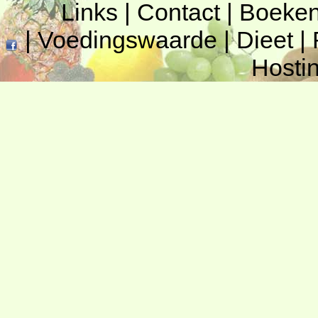
Links
|
Contact
|
Boeke
|
Voedingswaarde
|
Dieet
|
Hosti