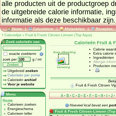
alle producten uit de productgroep
d
de uitgebreide calorie informatie, in
informatie als deze beschikbaar zijn.
Home
|
Calculators
|
Afslanktips
|
Recepten
•
Calorielijst
»
Fruit & Fresh Citroen-Limoen (Top Aqua)
Zoek calorieën van
Calorieën Fruit & 
Calorie waar
Extra calorie 
exacte zoekterm
Ingrediënten
zoek per
g / ml
Allergie infor
Zoeken
Producten me
Uitgebreid
zoeken
Calorieën per portie
Calorieën
archief
Beki
Voor je website
Fruit & Fresh Citroen Vi
Menu
A
•
B
•
C
•
D
•
E
•
F
•
G
•
H
•
I
•
J
•
Home
Calorieen zoeken
Hoeveel kcal bevat een
port
Energieschema
Fruit & Fresh Citroen-Limoen (Top
Calorieen teller