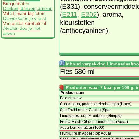
Ken je maten
(E331), conserveermiddel
Drinken, drinken, drinken
(
E211
,
E202
), aroma,
Val af, maar blijf eten
De wekker is je vriend
kleurstoffen
Van uitstel komt afstel
Afvallen doe je niet
(anthocyaninen).
alleen
Inhoud verpakking Limonadesiroop
Fles 580 ml
Producten waar 7 kcal per 100 g. in
Productnaam
Paksoi, rauw
Cup-a-soup, paddestoelenbouillon (Unox)
Spa Fruit Lemon Cactus (Spa)
Limonadesiroop Framboos (Slimpie)
Fruit & Fresh Citroen-Limoen (Top Aqua)
Augurken Fijn Zuur (1000)
Fruit & Fresh Appel (Top Aqua)