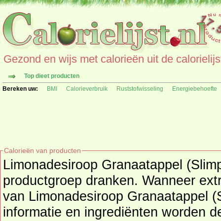
Gezond en wijs met calorieën uit de calorielijs
Top dieet producten
Bereken uw:
BMI
Calorieverbruik
Ruststofwisseling
Energiebehoefte
Calorieën van producten
Limonadesiroop Granaatappel (Slimp
productgroep
dranken
. Wanneer extr
van Limonadesiroop Granaatappel (S
informatie en ingrediënten worden deze hieronder getoond