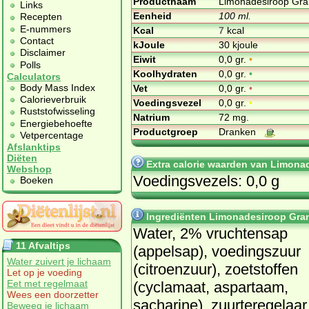
Productnaam
Limonadesiroop Gran
Links
Eenheid
100 ml.
Recepten
E-nummers
Kcal
7
kcal
Contact
kJoule
30 kjoule
Disclaimer
Eiwit
0,0 gr.
•
Polls
Koolhydraten
0,0 gr.
•
Calculators
Body Mass Index
Vet
0,0 gr.
•
Calorieverbruik
Voedingsvezel
0,0 gr.
•
Ruststofwisseling
Natrium
72 mg.
Energiebehoefte
Productgroep
Dranken
Vetpercentage
Afslanktips
Diëten
Extra calorie waarden van Limona
Webshop
Voedingsvezels: 0,0 g
Boeken
Ingrediënten Limonadesiroop Gran
Water, 2% vruchtensap
11 Afvaltips
(appelsap), voedingszuur
Water zuivert je lichaam
(citroenzuur), zoetstoffen
Let op je voeding
Eet met regelmaat
(cyclamaat, aspartaam,
Wees een doorzetter
sacharine), zuurteregelaar
Beweeg je lichaam