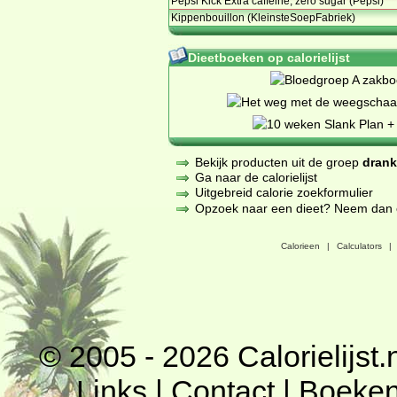
Pepsi Kick Extra caffeine, zero sugar (Pepsi)
Kippenbouillon (KleinsteSoepFabriek)
Dieetboeken op calorielijst
Bekijk producten uit de groep
dran
Ga naar de calorielijst
Uitgebreid calorie zoekformulier
Opzoek naar een dieet? Neem dan een
Calorieen
|
Calculators
|
© 2005 - 2026
Calorielijst.
Links
|
Contact
|
Boeke