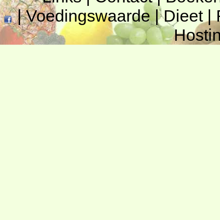
|
Voedingswaarde
|
Dieet
|
Hosti