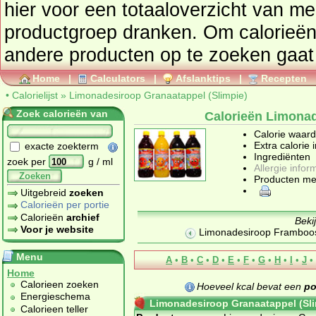
hier voor een totaaloverzicht van meerdere pro
productgroep
dranken
. Om calorieën
andere producte
Home
|
Calculators
|
Afslanktips
|
Recepten
•
Calorielijst
»
Limonadesiroop Granaatappel (Slimpie)
Zoek calorieën van
Calorieën Limonad
Calorie waar
Extra calorie 
exacte zoekterm
Ingrediënten
zoek per
g / ml
Allergie infor
Zoeken
Producten me
Uitgebreid
zoeken
Calorieën per portie
Calorieën
archief
Beki
Voor je website
Limonadesiroop Framboos
Menu
A
•
B
•
C
•
D
•
E
•
F
•
G
•
H
•
I
•
J
•
Home
Calorieen zoeken
Hoeveel kcal bevat een
po
Energieschema
Limonadesiroop Granaatappel (Sli
Calorieen teller