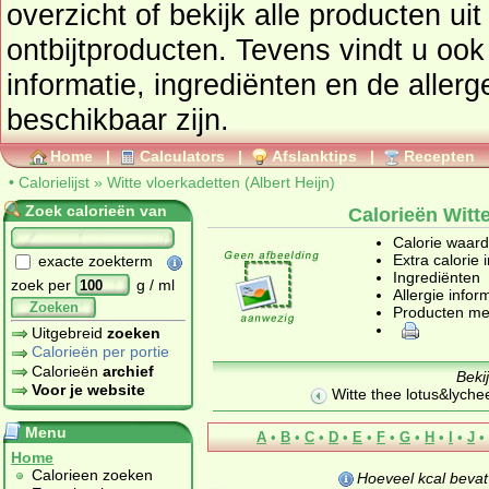
overzicht of bekijk alle product
ontbijtproducten
. Tevens vindt u ook de uitgebreide calorie
informatie, ingrediënten en de aller
beschikbaar zijn.
Home
|
Calculators
|
Afslanktips
|
Recepten
•
Calorielijst
»
Witte vloerkadetten (Albert Heijn)
Zoek calorieën van
Calorieën Witte
Calorie waar
Extra calorie 
exacte zoekterm
Ingrediënten
zoek per
g / ml
Allergie infor
Zoeken
Producten me
Uitgebreid
zoeken
Calorieën per portie
Calorieën
archief
Beki
Voor je website
Witte thee lotus&lyche
Menu
A
•
B
•
C
•
D
•
E
•
F
•
G
•
H
•
I
•
J
•
Home
Calorieen zoeken
Hoeveel kcal beva