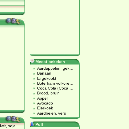
Meest bekeken
Aardappelen, gek
…
Banaan
Ei gekookt
Boterham volkore
…
Coca Cola (Coca
…
Brood, bruin
Appel
Avocado
Eierkoek
Aardbeien, vers
Poll
wit, soja