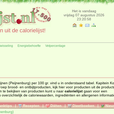
Het is vandaag
vrijdag 07 augustus 2026
23:20:58
uit de calorielijst!
fwisseling
Energiebehoefte
Vetpercentage
jnen (Peijnenburg) per 100 gr. vind u in onderstaand tabel. Kapitein K
ijnenburg) valt onder productgroep brood- en ontbijtproducten, kijk hier voor producten uit de prod
ën te bekijken van producten kunt u naar
calorielijst
gaan voor een
iewaarden, ingrediënten en allergenen informatie van dit
anktips
|
Recepten
|
Diëten
|
Dieetboeken
|
Nieu
jnenburg)