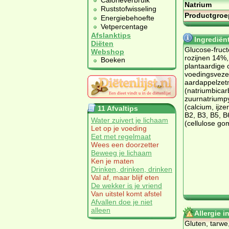
Calorieverbruik
Natrium
Ruststofwisseling
Productgroe
Energiebehoefte
Vetpercentage
Afslanktips
Ingrediën
Diëten
Glucose-fruc
Webshop
rozijnen 14%, 
Boeken
plantaardige o
voedingsvezel
aardappelzetm
(natriumbicar
zuurnatriumpy
(calcium, ijze
11 Afvaltips
B2, B3, B5, B6
Water zuivert je lichaam
(cellulose go
Let op je voeding
Eet met regelmaat
Wees een doorzetter
Beweeg je lichaam
Ken je maten
Drinken, drinken, drinken
Val af, maar blijf eten
De wekker is je vriend
Van uitstel komt afstel
Afvallen doe je niet
alleen
Allergie 
Gluten, tarwe