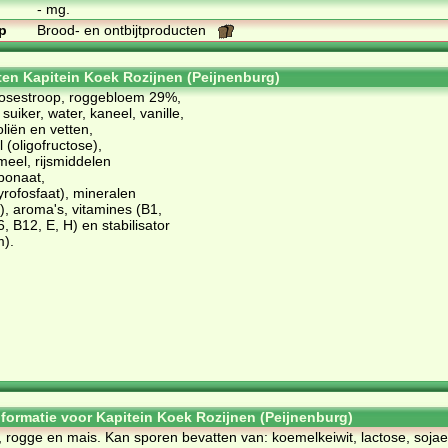
- mg.
p
Brood- en ontbijtproducten
ten Kapitein Koek Rozijnen (Peijnenburg)
tosestroop, roggebloem 29%,
suiker, water, kaneel, vanille,
liën en vetten,
 (oligofructose),
eel, rijsmiddelen
bonaat,
rofosfaat), mineralen
r), aroma's, vitamines (B1,
, B12, E, H) en stabilisator
m).
informatie voor Kapitein Koek Rozijnen (Peijnenburg)
, rogge en mais. Kan sporen bevatten van: koemelkeiwit, lactose, sojaei