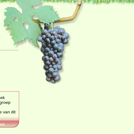
oek
uctgroep
ws