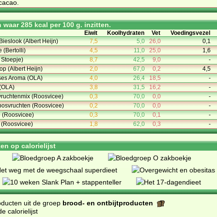
 cacao.
waar 285 kcal per 100 g. inzitten.
Eiwit
Koolhydraten
Vet
Voedingsvezel
Bieslook (Albert Heijn)
7,5
5,0
26,0
0,1
(Bertolli)
4,5
11,0
25,0
1,6
t Stoepje)
8,7
42,5
9,0
-
op (Albert Heijn)
2,0
67,0
0,2
4,5
es Aroma (OLA)
4,0
26,4
18,5
-
 (OLA)
3,8
31,5
16,2
-
vruchtenmix (Roosvicee)
0,3
70,0
0,0
-
bosvruchten (Roosvicee)
0,2
70,0
0,0
-
 (Roosvicee)
0,3
70,0
0,1
-
 (Roosvicee)
1,8
62,0
0,3
-
n op calorielijst
oducten uit de groep
brood- en ontbijtproducten
 calorielijst