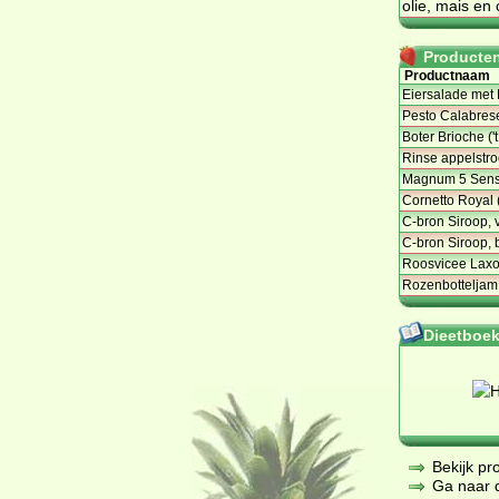
olie, mais en
Producten 
Productnaam
Eiersalade met 
Pesto Calabrese 
Boter Brioche ('
Rinse appelstro
Magnum 5 Sens
Cornetto Royal
C-bron Siroop, 
C-bron Siroop, 
Roosvicee Laxo
Rozenbotteljam
Dieetboeke
Bekijk pr
Ga naar de