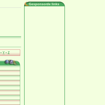
Gesponsorde links
•
Y
•
Z