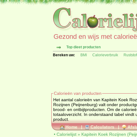
Gezond en wijs met calorieën 
Top dieet producten
Bereken uw:
BMI
Calorieverbruik
Ruststo
Calorieën van producten
Het aantal calorieën van Kapitein Koek Rozi
Rozijnen (Pe
brood- en ontbijtproducten
. Om de calorie
totaaloverzicht. In onderstaand tabel vindt u overzichtelijk de calor
product.
Home
|
Calculators
|
Afsl
•
Calorielijst
»
Kapitein Koek Rozijnen (Pei