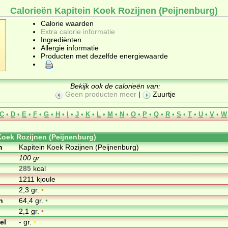
Calorieën Kapitein Koek Rozijnen (Peijnenburg)
Calorie waarden
Extra calorie informatie
Ingrediënten
Allergie informatie
Producten met dezelfde energiewaarde
Bekijk ook de calorieën van:
Geen producten meer
|
Zuurtje
C
•
D
•
E
•
F
•
G
•
H
•
I
•
J
•
K
•
L
•
M
•
N
•
O
•
P
•
Q
•
R
•
S
•
T
•
U
•
V
•
W
Koek Rozijnen (Peijnenburg)
m
Kapitein Koek Rozijnen (Peijnenburg)
100 gr.
285
kcal
1211 kjoule
2,3 gr.
•
n
64,4 gr.
•
2,1 gr.
•
el
- gr.
•