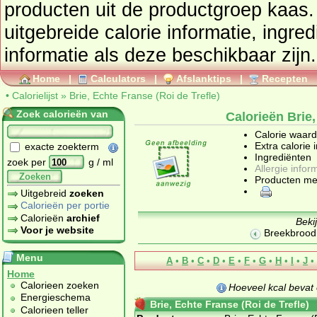
producten uit de productgroep
kaas
. Tevens vindt u 
uitgebreide calorie informatie, ingre
informatie als deze beschikbaar zijn.
Home
|
Calculators
|
Afslanktips
|
Recepten
•
Calorielijst
»
Brie, Echte Franse (Roi de Trefle)
Zoek calorieën van
Calorieën Brie,
Calorie waar
Extra calorie 
exacte zoekterm
Ingrediënten
zoek per
g / ml
Allergie infor
Zoeken
Producten me
Uitgebreid
zoeken
Calorieën per portie
Calorieën
archief
Beki
Voor je website
Breekbrood 
Menu
A
•
B
•
C
•
D
•
E
•
F
•
G
•
H
•
I
•
J
•
Home
Calorieen zoeken
Hoeveel kcal bevat
Energieschema
Brie, Echte Franse (Roi de Trefle)
Calorieen teller