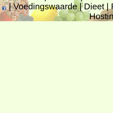
|
Voedingswaarde
|
Dieet
|
Hosti