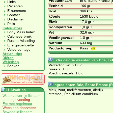
Productnaam
Brie, Echte Franse (
Links
Eenheid
100 gr.
Recepten
E-nummers
Kcal
366
kcal
Contact
kJoule
1530 kjoule
Disclaimer
Eiwit
17,0 gr.
•
Polls
Koolhydraten
1,0 gr.
•
Calculators
Body Mass Index
Vet
32,6 gr.
•
Calorieverbruik
Voedingsvezel
1,0 gr.
•
Ruststofwisseling
Natrium
633 mg.
Energiebehoefte
Productgroep
Kaas
Vetpercentage
Afslanktips
Diëten
Extra calorie waarden van Brie, Ec
Webshop
Verzadigd vet: 21,6 g
Boeken
Suikers: 1,0 g
Voedingsvezels: 1,0 g
Ingrediënten Brie, Echte Franse (Ro
11 Afvaltips
Melk, zout, melkfermenten, dierlijk
stremsel, Penicillium candidum.
Water zuivert je lichaam
Let op je voeding
Eet met regelmaat
Wees een doorzetter
Beweeg je lichaam