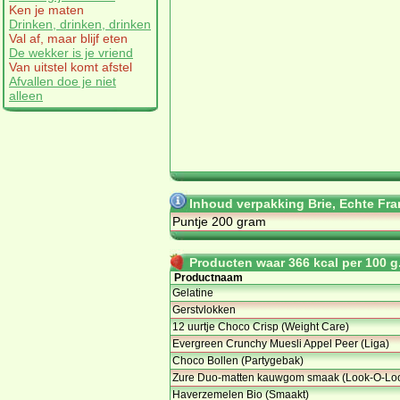
Ken je maten
Drinken, drinken, drinken
Val af, maar blijf eten
De wekker is je vriend
Van uitstel komt afstel
Afvallen doe je niet
alleen
Inhoud verpakking Brie, Echte Fran
Puntje 200 gram
Producten waar 366 kcal per 100 g.
Productnaam
Gelatine
Gerstvlokken
12 uurtje Choco Crisp (Weight Care)
Evergreen Crunchy Muesli Appel Peer (Liga)
Choco Bollen (Partygebak)
Zure Duo-matten kauwgom smaak (Look-O-Lo
Haverzemelen Bio (Smaakt)