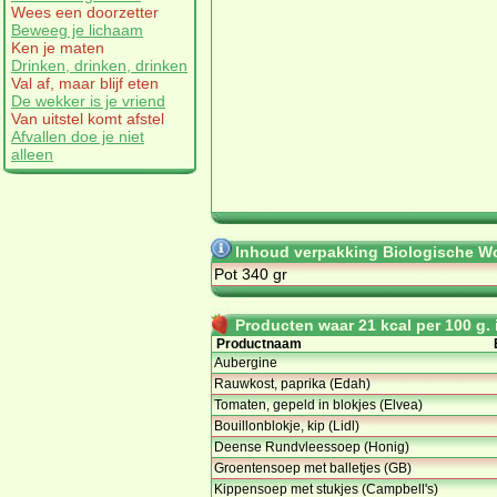
Wees een doorzetter
Beweeg je lichaam
Ken je maten
Drinken, drinken, drinken
Val af, maar blijf eten
De wekker is je vriend
Van uitstel komt afstel
Afvallen doe je niet
alleen
Inhoud verpakking Biologische Wort
Pot 340 gr
Producten waar 21 kcal per 100 g. i
Productnaam
Aubergine
Rauwkost, paprika (Edah)
Tomaten, gepeld in blokjes (Elvea)
Bouillonblokje, kip (Lidl)
Deense Rundvleessoep (Honig)
Groentensoep met balletjes (GB)
Kippensoep met stukjes (Campbell's)