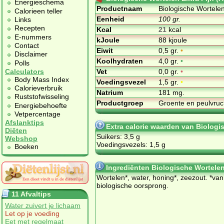
Energieschema
Productnaam
Biologische Wortelen 
Calorieen teller
Eenheid
100 gr.
Links
Recepten
Kcal
21
kcal
E-nummers
kJoule
88 kjoule
Contact
Eiwit
0,5 gr.
•
Disclaimer
Koolhydraten
4,0 gr.
•
Polls
Vet
0,0 gr.
•
Calculators
Body Mass Index
Voedingsvezel
1,5 gr.
•
Calorieverbruik
Natrium
181 mg.
Ruststofwisseling
Productgroep
Groente en peulvru
Energiebehoefte
Vetpercentage
Afslanktips
Extra calorie waarden van Biologis
Diëten
Suikers: 3,5 g
Webshop
Voedingsvezels: 1,5 g
Boeken
Ingrediënten Biologische Wortelen 
Wor­te­len*, wa­ter, ho­ning*, zee­zout. *van
bi­o­lo­gi­sche oor­sprong.
11 Afvaltips
Water zuivert je lichaam
Let op je voeding
Eet met regelmaat