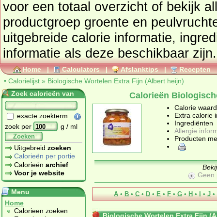
voor een totaal overzicht of bekijk alle producten uit de
productgroep
groente en peulvrucht
uitgebreide calorie informatie, ingre
informatie als deze beschikbaar zijn.
Home
|
Calculators
|
Afslanktips
|
Recepten
•
Calorielijst
»
Biologische Wortelen Extra Fijn (Albert heijn)
Zoek calorieën van
Calorieën Biologische
Calorie waar
Extra calorie 
exacte zoekterm
Ingrediënten
zoek per
g / ml
Allergie infor
Zoeken
Producten me
Uitgebreid
zoeken
Calorieën per portie
Calorieën
archief
Beki
Voor je website
Geen 
Menu
A
•
B
•
C
•
D
•
E
•
F
•
G
•
H
•
I
•
J
•
Home
Calorieen zoeken
Biologische Wortelen Extra Fijn (Al