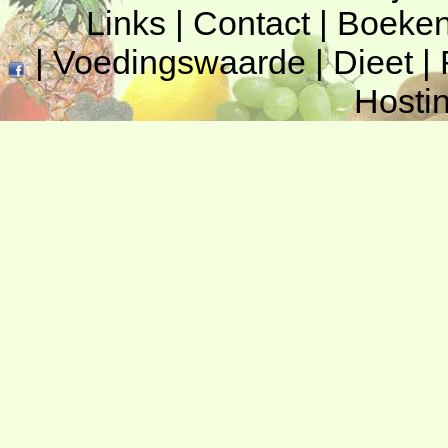
Links
|
Contact
|
Boeke
|
Voedingswaarde
|
Dieet
|
Hosti