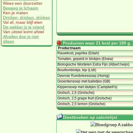
Wees een doorzetter
Beweeg je lichaam
Ken je maten
Drinken, drinken, drinken
Val af, maar blijf eten
De wekker is je vriend
Van uitstel komt afstel
Afvallen doe je niet
alleen
Producten waar 21 kcal per 100 g. i
Productnaam
Rauwkost, paprika (Edah)
Tomaten, gepeld in blokjes (Elvea)
Biologische Wortelen Extra Fijn (Albert heijn)
Bouillonblokje, kip (Lidl)
Deense Rundvleessoep (Honig)
Groentensoep met balletjes (GB)
Kippensoep met stukjes (Campbell's)
Grolsch, 2,5 (Grolsche)
Grolsch, 2,5 grape fruit (Grolsche)
Grolsch, 2,5 lemon (Grolsche)
Dieetboeken op calorielijst