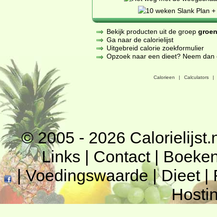
Bekijk producten uit de groep
groen
Ga naar de calorielijst
Uitgebreid calorie zoekformulier
Opzoek naar een dieet? Neem dan een
Calorieen
|
Calculators
|
© 2005 - 2026
Calorielijst.
Links
|
Contact
|
Boeke
|
Voedingswaarde
|
Dieet
|
Hosti