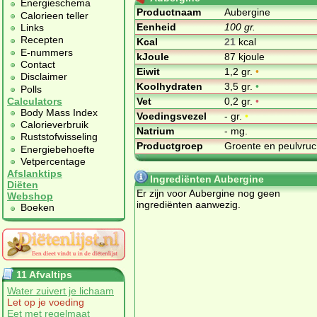
Energieschema
Productnaam
Aubergine
Calorieen teller
Eenheid
100 gr.
Links
Recepten
Kcal
21
kcal
E-nummers
kJoule
87 kjoule
Contact
Eiwit
1,2 gr.
•
Disclaimer
Koolhydraten
3,5 gr.
•
Polls
Vet
0,2 gr.
•
Calculators
Body Mass Index
Voedingsvezel
- gr.
•
Calorieverbruik
Natrium
- mg.
Ruststofwisseling
Productgroep
Groente en peulvru
Energiebehoefte
Vetpercentage
Afslanktips
Ingrediënten Aubergine
Diëten
Er zijn voor Aubergine nog geen
Webshop
ingrediënten aanwezig.
Boeken
11 Afvaltips
Water zuivert je lichaam
Let op je voeding
Eet met regelmaat