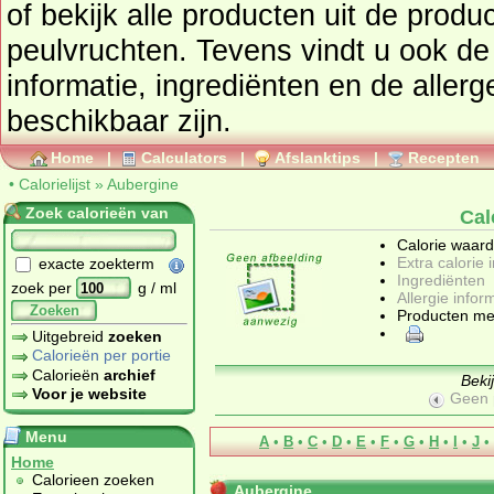
of bekijk alle producten uit de prod
peulvruchten
. Tevens vindt u ook de uitgebreide calorie
informatie, ingrediënten en de allergenen informatie 
beschikbaar zijn.
Home
|
Calculators
|
Afslanktips
|
Recepten
•
Calorielijst
»
Aubergine
Zoek calorieën van
Cal
Calorie waar
Extra calorie 
exacte zoekterm
Ingrediënten
zoek per
g / ml
Allergie infor
Zoeken
Producten me
Uitgebreid
zoeken
Calorieën per portie
Calorieën
archief
Beki
Voor je website
Geen 
Menu
A
•
B
•
C
•
D
•
E
•
F
•
G
•
H
•
I
•
J
•
Home
Calorieen zoeken
Aubergine