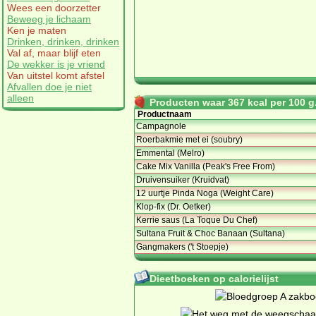
Wees een doorzetter
Beweeg je lichaam
Ken je maten
Drinken, drinken, drinken
Val af, maar blijf eten
De wekker is je vriend
Van uitstel komt afstel
Afvallen doe je niet
alleen
Producten waar 367 kcal per 100 g.
Productnaam
Campagnole
Roerbakmie met ei (soubry)
Emmental (Melro)
Cake Mix Vanilla (Peak's Free From)
Druivensuiker (Kruidvat)
12 uurtje Pinda Noga (Weight Care)
Klop-fix (Dr. Oetker)
Kerrie saus (La Toque Du Chef)
Sultana Fruit & Choc Banaan (Sultana)
Gangmakers ('t Stoepje)
Dieetboeken op calorielijst