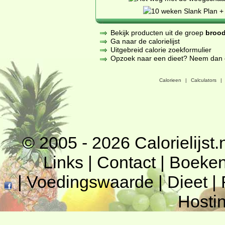
Bekijk producten uit de groep
brood
Ga naar de calorielijst
Uitgebreid calorie zoekformulier
Opzoek naar een dieet? Neem dan een
Calorieen
|
Calculators
|
© 2005 - 2026
Calorielijst.
Links
|
Contact
|
Boeke
|
Voedingswaarde
|
Dieet
|
Hosti