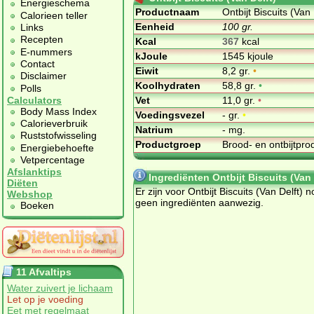
Energieschema
Productnaam
Ontbijt Biscuits (Van 
Calorieen teller
Eenheid
100 gr.
Links
Recepten
Kcal
367
kcal
E-nummers
kJoule
1545 kjoule
Contact
Eiwit
8,2 gr.
•
Disclaimer
Koolhydraten
58,8 gr.
•
Polls
Vet
11,0 gr.
•
Calculators
Body Mass Index
Voedingsvezel
- gr.
•
Calorieverbruik
Natrium
- mg.
Ruststofwisseling
Productgroep
Brood- en ontbijtpr
Energiebehoefte
Vetpercentage
Afslanktips
Ingrediënten Ontbijt Biscuits (Van 
Diëten
Er zijn voor Ontbijt Biscuits (Van Delft) 
Webshop
geen ingrediënten aanwezig.
Boeken
11 Afvaltips
Water zuivert je lichaam
Let op je voeding
Eet met regelmaat