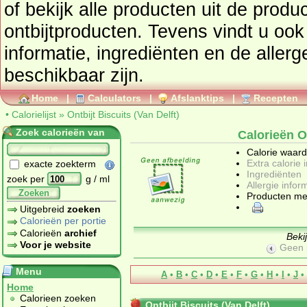
of bekijk alle producten uit de prod
ontbijtproducten
. Tevens vindt u ook de uitgebreide calorie
informatie, ingrediënten en de aller
beschikbaar zijn.
Home
|
Calculators
|
Afslanktips
|
Recepten
•
Calorielijst
»
Ontbijt Biscuits (Van Delft)
Zoek calorieën van
Calorieën On
Calorie waar
Extra calorie 
exacte zoekterm
Ingrediënten
zoek per
g / ml
Allergie infor
Zoeken
Producten me
Uitgebreid
zoeken
Calorieën per portie
Calorieën
archief
Beki
Voor je website
Geen 
Menu
A
•
B
•
C
•
D
•
E
•
F
•
G
•
H
•
I
•
J
•
Home
Calorieen zoeken
Ontbijt Biscuits (Van Delft)