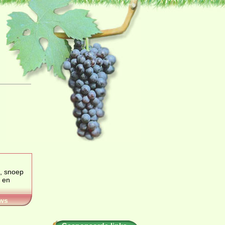
, snoep
 en
ws