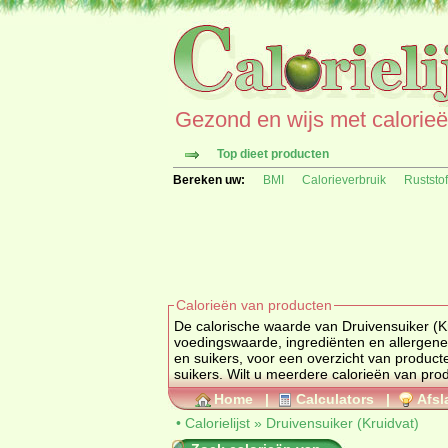
Gezond en wijs met calorieën 
Top dieet producten
Bereken uw:
BMI
Calorieverbruik
Ruststo
Calorieën van producten
De calorische waarde van Druivensuiker (Kruidva
en suikers
, voor een overzicht van produc
suikers
Home
|
Calculators
|
Afsl
•
Calorielijst
»
Druivensuiker (Kruidvat)