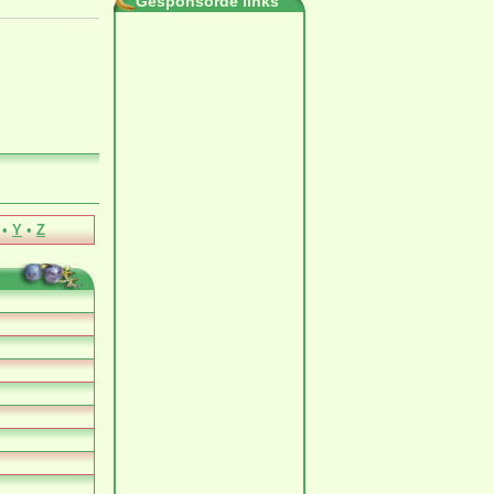
Gesponsorde links
•
Y
•
Z