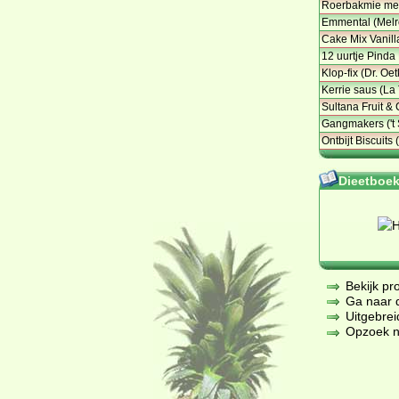
Roerbakmie met
Emmental (Melr
Cake Mix Vanill
12 uurtje Pinda
Klop-fix (Dr. Oet
Kerrie saus (La
Sultana Fruit &
Gangmakers ('t 
Ontbijt Biscuits 
Dieetboeke
Bekijk pr
Ga naar de
Uitgebrei
Opzoek na