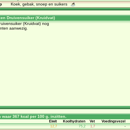
p
Koek, gebak, snoep en suikers
ten Druivensuiker (Kruidvat)
Druivensuiker (Kruidvat) nog
ënten aanwezig.
waar 367 kcal per 100 g. inzitten.
Eiwit
Koolhydraten
Vet
Voedingsvezel
12,7
75,2
1,7
-