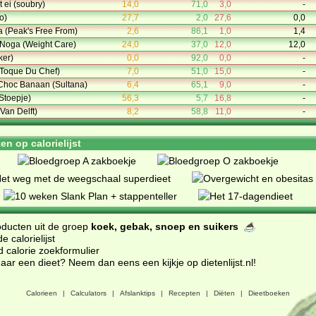
 ei (soubry)
14,0
71,0
3,0
-
o)
27,7
2,0
27,6
0,0
a (Peak's Free From)
2,6
86,1
1,0
1,4
 Noga (Weight Care)
24,0
37,0
12,0
12,0
ker)
0,0
92,0
0,0
-
 Toque Du Chef)
7,0
51,0
15,0
-
 Choc Banaan (Sultana)
6,4
65,1
9,0
-
Stoepje)
56,3
5,7
16,8
-
(Van Delft)
8,2
58,8
11,0
-
n op calorielijst
oducten uit de groep
koek, gebak, snoep en suikers
 calorielijst
d calorie zoekformulier
ar een dieet? Neem dan eens een kijkje op dietenlijst.nl
!
Calorieen
|
Calculators
|
Afslanktips
|
Recepten
|
Diëten
|
Dieetboeken