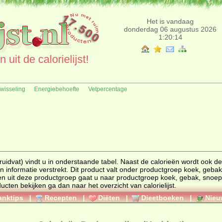
Het is vandaag
donderdag 06 augustus 2026
1:20:14
uit de calorielijst!
fwisseling
Energiebehoefte
Vetpercentage
t) vindt u in onderstaande tabel. Naast de calorieën wordt ook de
voedingswaarde, ingrediënten en allergenen informatie verstrekt. Dit product valt onder productgroep
koek, gebak
ten uit deze productgroep gaat u naar productgroep
koek, gebak, snoep
. Wilt u meerdere calorieën van producten bekijken ga dan naar het overzicht van calorielijst.
anktips
|
Recepten
|
Diëten
|
Dieetboeken
|
Nieu