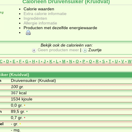
Calorieën Druivensuiker (Kruidvat)
Calorie waarden
Extra calorie informatie
Ingrediënten
Allergie informatie
Producten met dezelfde energiewaarde
Bekijk ook de calorieën van:
Geen producten meer
|
Zuurtje
C
•
D
•
E
•
F
•
G
•
H
•
I
•
J
•
K
•
L
•
M
•
N
•
O
•
P
•
Q
•
R
•
S
•
T
•
U
•
V
•
W
iker (Kruidvat)
m
Druivensuiker (Kruidvat)
100 gr.
367
kcal
1534 kjoule
0,0 gr.
•
n
89,5 gr.
•
0,7 gr.
•
el
- gr.
•
- mg.