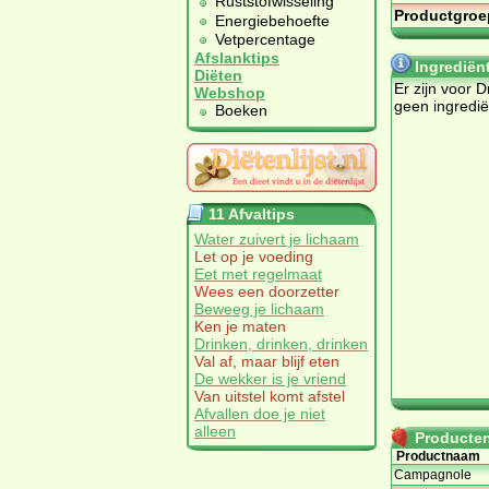
Ruststofwisseling
Productgroe
Energiebehoefte
Vetpercentage
Afslanktips
Ingrediën
Diëten
Er zijn voor 
Webshop
geen ingredi
Boeken
11 Afvaltips
Water zuivert je lichaam
Let op je voeding
Eet met regelmaat
Wees een doorzetter
Beweeg je lichaam
Ken je maten
Drinken, drinken, drinken
Val af, maar blijf eten
De wekker is je vriend
Van uitstel komt afstel
Afvallen doe je niet
alleen
Producten 
Productnaam
Campagnole