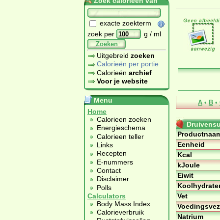
Zoek calorieën van
exacte zoekterm
zoek per
g / ml
Zoeken
Uitgebreid
zoeken
Calorieën per portie
Calorieën
archief
Voor je website
Menu
A
•
B
•
Home
Calorieen zoeken
Druivensu
Energieschema
Productnaa
Calorieen teller
Eenheid
Links
Recepten
Kcal
E-nummers
kJoule
Contact
Eiwit
Disclaimer
Koolhydrate
Polls
Vet
Calculators
Body Mass Index
Voedingsvez
Calorieverbruik
Natrium