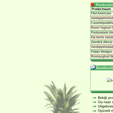
Producten 
Productnaam
Filet Américain
Aardappelschote
Caramelpuddin
Room Yoghurt S
Pastasalade (bi
Kip kerrie salad
Zeestick (Mora)
Aardappelsalad
Patato Wedges 
Roomyoghurt Wa
Dieetboeke
Bekijk pr
Ga naar de
Uitgebrei
Opzoek na