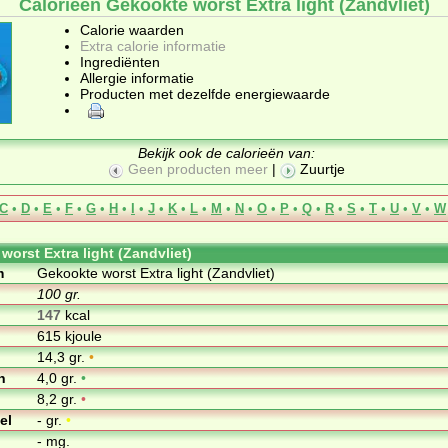
Calorieën Gekookte worst Extra light (Zandvliet)
Calorie waarden
Extra calorie informatie
Ingrediënten
Allergie informatie
Producten met dezelfde energiewaarde
Bekijk ook de calorieën van:
Geen producten meer
|
Zuurtje
C
•
D
•
E
•
F
•
G
•
H
•
I
•
J
•
K
•
L
•
M
•
N
•
O
•
P
•
Q
•
R
•
S
•
T
•
U
•
V
•
W
worst Extra light (Zandvliet)
m
Gekookte worst Extra light (Zandvliet)
100 gr.
147
kcal
615 kjoule
14,3 gr.
•
n
4,0 gr.
•
8,2 gr.
•
el
- gr.
•
- mg.