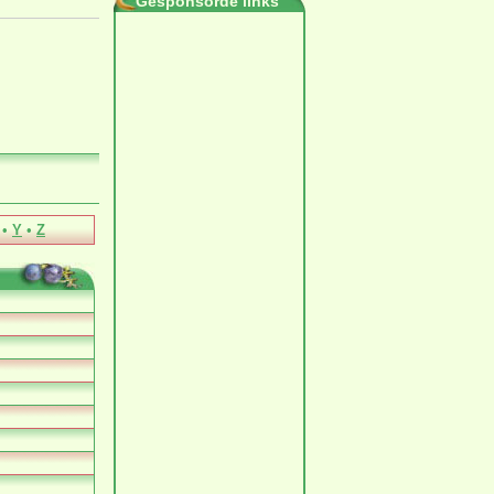
Gesponsorde links
•
Y
•
Z