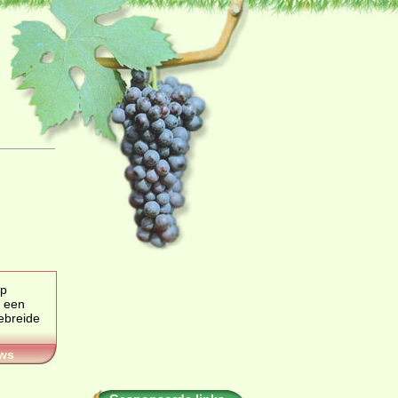
ep
 een
ws