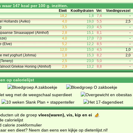
waar 147 kcal per 100 g. inzitten.
Eiwit
Koolhydraten
Vet
Voedingsvezel
18,2
1,8
7,4
-
l Hollands (Aviko)
4,0
19,0
5,5
2,5
g
3,5
23,0
4,5
-
paanse Sinaasappel (Almhof)
2,8
15,1
8,1
-
eze)
4,0
17,0
7,0
-
e (Elve)
5,2
12,2
8,5
-
12,0
15,0
4,5
1,0
e met yoghurt (Johma)
1,8
15,3
8,2
2,0
(Tenery)
2,5
23,0
5,0
-
lnoot Griekse Honing (Almhof)
2,9
13,2
8,8
-
n op calorielijst
oducten uit de groep
vlees(waren), vis, kip en ei
 calorielijst
d calorie zoekformulier
ar een dieet? Neem dan eens een kijkje op dietenlijst.nl
!