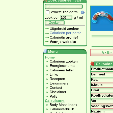
Zoek calorieën van
exacte zoekterm
zoek per
g / ml
Zoeken
Uitgebreid
zoeken
Calorieën per portie
Calorieën
archief
Voor je website
Menu
A
•
B
•
Home
Calorieen zoeken
Gekookte 
Energieschema
Productnaa
Calorieen teller
Eenheid
Links
Recepten
Kcal
E-nummers
kJoule
Contact
Eiwit
Disclaimer
Koolhydrate
Polls
Vet
Calculators
Body Mass Index
Voedingsvez
Calorieverbruik
Natrium