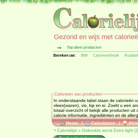
Gezond en wijs met calorieën 
Top dieet producten
Bereken uw:
BMI
Calorieverbruik
Ruststo
Calorieën van producten
In onderstaande tabel staan de calorieën va
vlees(waren), vis, ki
totaal overzicht of bekijk alle produc
calorie informatie, ingrediënten en de aller
Home
|
Calculators
|
Afsl
•
Calorielijst
»
Gekookte worst Extra light (Z