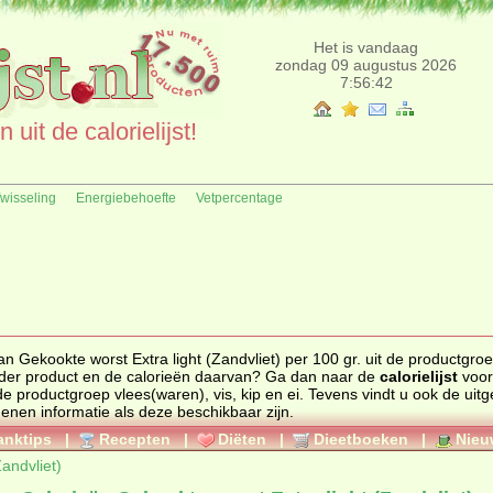
Het is vandaag
zondag 09 augustus 2026
7:56:42
uit de calorielijst!
fwisseling
Energiebehoefte
Vetpercentage
n Gekookte worst Extra light (Zandvliet) per 100 gr. uit de productgro
p en ei. Zoekt u een ander product en de calorieën daarvan? Ga dan naar de
calorielijst
voor
ten uit de productgroep
vlees(waren), vis, kip en ei
. Tevens vindt u ook de uitgebreide
genen informatie als deze beschikbaar zijn.
anktips
|
Recepten
|
Diëten
|
Dieetboeken
|
Nieu
andvliet)