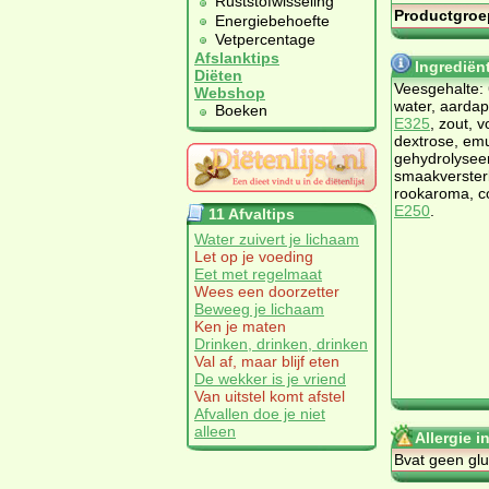
Ruststofwisseling
Productgroe
Energiebehoefte
Vetpercentage
Afslanktips
Ingrediën
Diëten
Veesgehalte:
Webshop
water, aarda
Boeken
E325
, zout, 
dextrose, emu
gehydrolyseer
smaakverster
rookaroma, c
E250
.
11 Afvaltips
Water zuivert je lichaam
Let op je voeding
Eet met regelmaat
Wees een doorzetter
Beweeg je lichaam
Ken je maten
Drinken, drinken, drinken
Val af, maar blijf eten
De wekker is je vriend
Van uitstel komt afstel
Afvallen doe je niet
alleen
Allergie i
Bvat geen glu