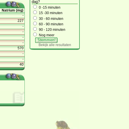
dag?
0 -15 minuten
Natrium (mg)
15 -30 minuten
-
30 - 60 minuten
227
60 - 90 minuten
-
90 - 120 minuten
-
Nog meer
-
Stemmen!
-
Bekijk alle resultaten
570
-
-
40