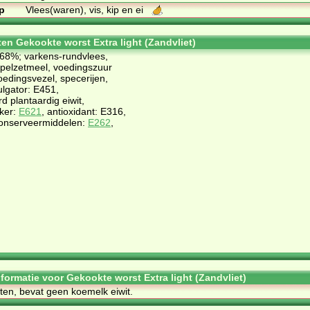
p
Vlees(waren), vis, kip en ei
ten Gekookte worst Extra light (Zandvliet)
 68%; varkens-rundvlees,
ppelzetmeel, voedingszuur
voedingsvezel, specerijen,
lgator: E451,
d plantaardig eiwit,
ker:
E621
, antioxidant: E316,
onserveermiddelen:
E262
,
nformatie voor Gekookte worst Extra light (Zandvliet)
ten, bevat geen koemelk eiwit.