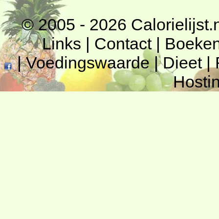
© 2005 - 2026
Calorielijst.
Links
|
Contact
|
Boeke
|
Voedingswaarde
|
Dieet
|
Hosti