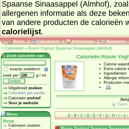
Spaanse Sinaasappel (Almhof), zoals calorieën, ingrediënten en
allergenen informatie als deze bekend zijn bij di
van andere producten de calorieën 
calorielijst
.
Home
|
Calculators
|
Afslanktips
|
Recepten
•
Calorielijst
»
Room Yoghurt Spaanse Sinaasappel (Almhof)
Zoek calorieën van
Calorieën Room Yogh
Calorie waar
Extra calorie 
exacte zoekterm
Ingrediënten
zoek per
g / ml
Allergie infor
Zoeken
Producten me
Uitgebreid
zoeken
Calorieën per portie
Calorieën
archief
Beki
Voor je website
Geen 
Menu
A
•
B
•
C
•
D
•
E
•
F
•
G
•
H
•
I
•
J
•
Home
Calorieen zoeken
Room Yoghurt Spaanse Sinaasappe