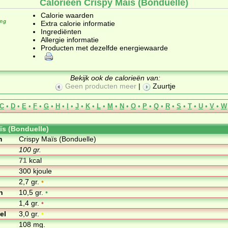
Calorieën Crispy Maïs (Bonduelle)
Calorie waarden
Extra calorie informatie
Ingrediënten
Allergie informatie
Producten met dezelfde energiewaarde
Bekijk ook de calorieën van:
Geen producten meer
|
Zuurtje
C
•
D
•
E
•
F
•
G
•
H
•
I
•
J
•
K
•
L
•
M
•
N
•
O
•
P
•
Q
•
R
•
S
•
T
•
U
•
V
•
W
ïs (Bonduelle)
m
Crispy Maïs (Bonduelle)
100 gr.
71
kcal
300 kjoule
2,7 gr.
•
n
10,5 gr.
•
1,4 gr.
•
el
3,0 gr.
•
108 mg.