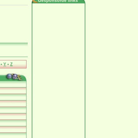
Gesponsorde links
•
Y
•
Z