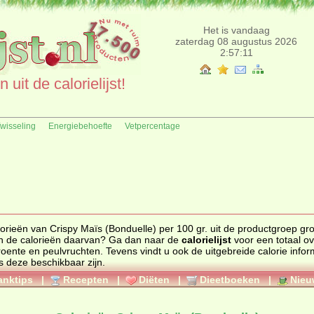
Het is vandaag
zaterdag 08 augustus 2026
2:57:11
uit de calorielijst!
fwisseling
Energiebehoefte
Vetpercentage
Crispy Maïs (Bonduelle) per 100 gr. uit de productgroep groente en
peulvruchten. Zoekt u een ander product en de calorieën daarvan? Ga dan naar de
calorielijst
voor een totaal overzicht of
roente en peulvruchten
. Tevens vindt u ook de uitgebreide calorie informatie,
rgenen informatie als deze beschikbaar zijn.
anktips
|
Recepten
|
Diëten
|
Dieetboeken
|
Nieu