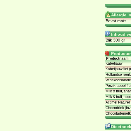
Allergie 
Be­vat ma­ïs.
Inhoud ve
Blik 300 gr
Producten 
Productnaam
Kabeljauw
Kabeljauwfilet 
Hollandse roerb
Wittekoolsalade 
Perzik-appel fr
Milk & fruit, a
Milk & fruit, ap
Actimel Naturel
Chocodrink (Inz
Chocolademelk
Dieetboeke