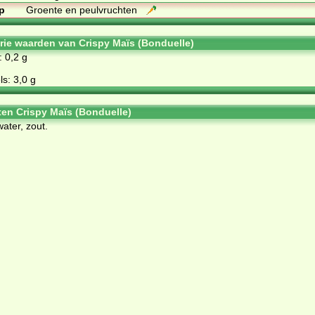
p
Groente en peulvruchten
orie waarden van Crispy Maïs (Bonduelle)
: 0,2 g
s: 3,0 g
ten Crispy Maïs (Bonduelle)
wa­ter, zout.