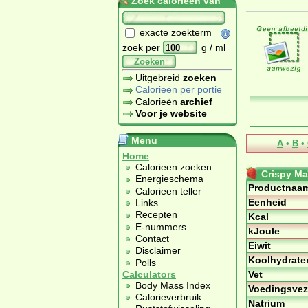
Zoek calorieën van
exacte zoekterm
zoek per
g / ml
Zoeken
Uitgebreid
zoeken
Calorieën per portie
Calorieën
archief
Voor je website
Menu
A
•
B
•
Home
Calorieen zoeken
Crispy Ma
Energieschema
Productnaa
Calorieen teller
Eenheid
Links
Recepten
Kcal
E-nummers
kJoule
Contact
Eiwit
Disclaimer
Koolhydrate
Polls
Vet
Calculators
Body Mass Index
Voedingsvez
Calorieverbruik
Natrium