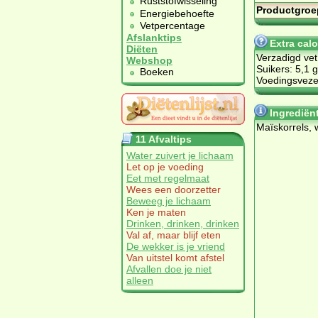
Ruststofwisseling
Productgroe
Energiebehoefte
Vetpercentage
Afslanktips
Extra cal
Diëten
Verzadigd vet
Webshop
Suikers: 5,1 g
Boeken
Voedingsvezel
Ingrediën
Ma­ïs­kor­rels, 
11 Afvaltips
Water zuivert je lichaam
Let op je voeding
Eet met regelmaat
Wees een doorzetter
Beweeg je lichaam
Ken je maten
Drinken, drinken, drinken
Val af, maar blijf eten
De wekker is je vriend
Van uitstel komt afstel
Afvallen doe je niet
alleen