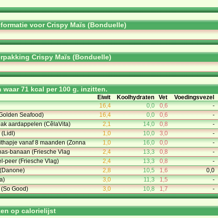
informatie voor Crispy Maïs (Bonduelle)
rpakking Crispy Maïs (Bonduelle)
waar 71 kcal per 100 g. inzitten.
Eiwit
Koolhydraten
Vet
Voedingsvezel
16,4
0,0
0,6
-
(Golden Seafood)
16,4
0,0
0,6
-
ak aardappelen (CêlaVita)
2,1
14,0
0,8
-
(Lidl)
1,0
10,0
3,0
-
uithapje vanaf 8 maanden (Zonna
1,0
16,0
0,0
-
nanas-banaan (Friesche Vlag
2,4
13,3
0,8
-
pel-peer (Friesche Vlag)
2,4
13,3
0,8
-
 (Danone)
2,8
10,5
1,6
0,0
a)
3,0
11,3
1,5
-
 (So Good)
3,0
10,8
1,7
-
n op calorielijst