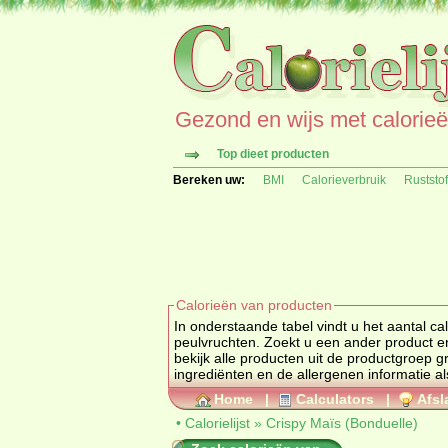
Gezond en wijs met calorieën 
Top dieet producten
Bereken uw:
BMI
Calorieverbruik
Ruststo
Calorieën van producten
In onderstaande tabel vindt u het aantal calorieën van 
bekijk alle producten uit de productgroep
g
ingrediënten en de alle
Home
|
Calculators
|
Afsl
•
Calorielijst
»
Crispy Maïs (Bonduelle)