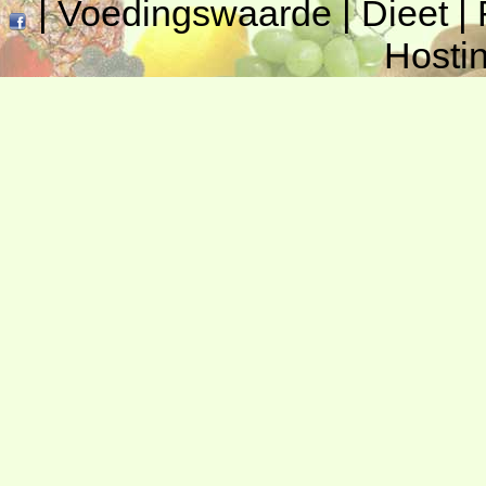
|
Voedingswaarde
|
Dieet
|
Hosti