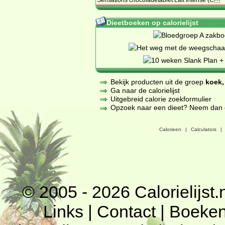
Dieetboeken op calorielijst
Bekijk producten uit de groep
koek,
Ga naar de calorielijst
Uitgebreid calorie zoekformulier
Opzoek naar een dieet? Neem dan een
Calorieen
|
Calculators
|
© 2005 - 2026
Calorielijst.
Links
|
Contact
|
Boeke