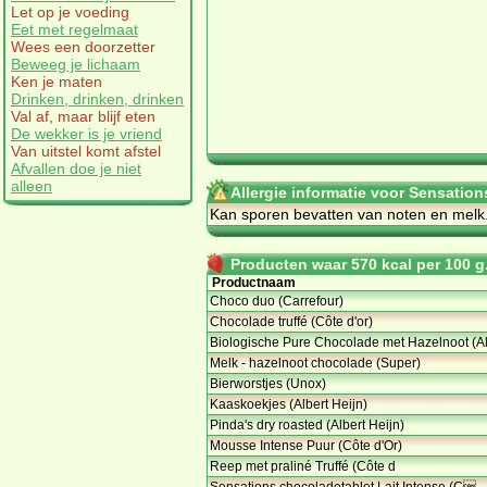
Let op je voeding
Eet met regelmaat
Wees een doorzetter
Beweeg je lichaam
Ken je maten
Drinken, drinken, drinken
Val af, maar blijf eten
De wekker is je vriend
Van uitstel komt afstel
Afvallen doe je niet
alleen
Allergie informatie voor Sensation
Kan sporen bevatten van noten en melk
Producten waar 570 kcal per 100 g.
Productnaam
Choco duo (Carrefour)
Chocolade truffé (Côte d'or)
Biologische Pure Chocolade met Hazelnoot (A
Melk - hazelnoot chocolade (Super)
Bierworstjes (Unox)
Kaaskoekjes (Albert Heijn)
Pinda's dry roasted (Albert Heijn)
Mousse Intense Puur (Côte d'Or)
Reep met praliné Truffé (Côte d
Sensations chocoladetablet Lait Intense (C