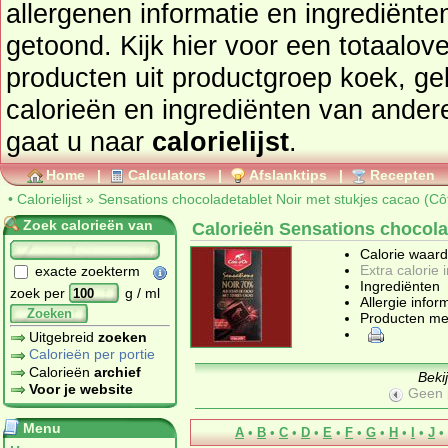
allergenen informatie en ingrediënten word
getoond. Kijk hier voor een totaalov
producten uit productgroep
koek, ge
calorieën en ingrediënten van ander
gaat u naar
calorielijst
.
Home
|
Calculators
|
Afslanktips
|
Recepten
•
Calorielijst
»
Sensations chocoladetablet Noir met stukjes cacao (Cô
Zoek calorieën van
Calorieën Sensations chocolad
Calorie waar
Extra calorie 
exacte zoekterm
Ingrediënten
zoek per
g / ml
Allergie infor
Zoeken
Producten me
Uitgebreid
zoeken
Calorieën per portie
Calorieën
archief
Beki
Voor je website
Geen 
Menu
A
•
B
•
C
•
D
•
E
•
F
•
G
•
H
•
I
•
J
•