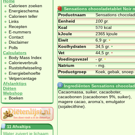
Home
Calorieen zoeken
Sensations chocoladetablet Noir m
Energieschema
Productnaam
Sensations chocolade
Calorieen teller
Eenheid
100 gr.
Links
Recepten
Kcal
570
kcal
E-nummers
kJoule
2365 kjoule
Contact
Eiwit
6,9 gr.
•
Disclaimer
Koolhydraten
34,5 gr.
•
Polls
Vet
44,5 gr.
•
Calculators
Body Mass Index
Voedingsvezel
- gr.
•
Calorieverbruik
Natrium
- mg.
Ruststofwisseling
Productgroep
Koek, gebak, snoep 
Energiebehoefte
Vetpercentage
Afslanktips
Ingrediënten Sensations chocolade
Diëten
Cacaomassa, suiker, cacaoboter,
Webshop
cacaobonen (cacaobonen 9%, suiker),
Boeken
magere cacao, aroma’s, emulgator
(sojalecithine).
11 Afvaltips
Water zuivert je lichaam