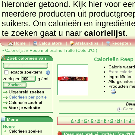
hieronder getoond. Kijk hier voor ee
meerdere producten uit productgro
suikers
. Om calorieën en ingrediënt
te zoeken gaat u naar
calorielijst
.
Home
|
Calculators
|
Afslanktips
|
Recepten
•
Calorielijst
»
Reep met praliné Truffé (Côte d'Or)
Zoek calorieën van
Calorieën Reep 
Calorie waar
Extra calorie 
exacte zoekterm
Ingrediënten
zoek per
g / ml
Allergie infor
Zoeken
Producten me
Uitgebreid
zoeken
Calorieën per portie
Calorieën
archief
Beki
Voor je website
Geen 
Menu
A
•
B
•
C
•
D
•
E
•
F
•
G
•
H
•
I
•
J
•
Home
Calorieen zoeken
Reep met praliné Truffé (Côte d'Or