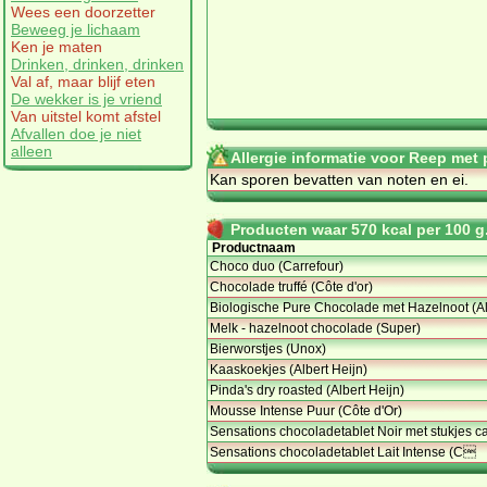
Wees een doorzetter
Beweeg je lichaam
Ken je maten
Drinken, drinken, drinken
Val af, maar blijf eten
De wekker is je vriend
Van uitstel komt afstel
Afvallen doe je niet
alleen
Allergie informatie voor Reep met p
Kan sporen bevatten van noten en ei.
Producten waar 570 kcal per 100 g.
Productnaam
Choco duo (Carrefour)
Chocolade truffé (Côte d'or)
Biologische Pure Chocolade met Hazelnoot (A
Melk - hazelnoot chocolade (Super)
Bierworstjes (Unox)
Kaaskoekjes (Albert Heijn)
Pinda's dry roasted (Albert Heijn)
Mousse Intense Puur (Côte d'Or)
Sensations chocoladetablet Noir met stukjes c
Sensations chocoladetablet Lait Intense (C