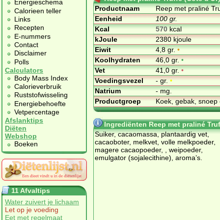
Energieschema
Productnaam
Reep met praliné Tru
Calorieen teller
Eenheid
100 gr.
Links
Recepten
Kcal
570
kcal
E-nummers
kJoule
2380 kjoule
Contact
Eiwit
4,8 gr.
•
Disclaimer
Koolhydraten
46,0 gr.
•
Polls
Vet
41,0 gr.
•
Calculators
Body Mass Index
Voedingsvezel
- gr.
•
Calorieverbruik
Natrium
- mg.
Ruststofwisseling
Productgroep
Koek, gebak, snoep 
Energiebehoefte
Vetpercentage
Afslanktips
Ingrediënten Reep met praliné Truf
Diëten
Suiker, cacaomassa, plantaardig vet,
Webshop
cacaoboter, melkvet, volle melkpoeder,
Boeken
magere cacaopoeder, , weipoeder,
emulgator (sojalecithine), aroma’s.
11 Afvaltips
Water zuivert je lichaam
Let op je voeding
Eet met regelmaat