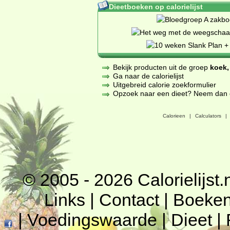
Dieetboeken op calorielijst
Bekijk producten uit de groep
koek,
Ga naar de calorielijst
Uitgebreid calorie zoekformulier
Opzoek naar een dieet? Neem dan een
Calorieen
|
Calculators
|
© 2005 - 2026
Calorielijst.
Links
|
Contact
|
Boeke
|
Voedingswaarde
|
Dieet
|