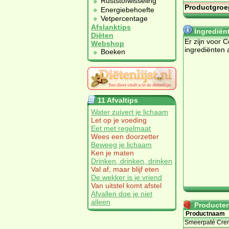
Ruststofwisseling
Productgroe
Energiebehoefte
Vetpercentage
Afslanktips
Ingrediën
Diëten
Er zijn voor 
Webshop
ingrediënten 
Boeken
11 Afvaltips
Water zuivert je lichaam
Let op je voeding
Eet met regelmaat
Wees een doorzetter
Beweeg je lichaam
Ken je maten
Drinken, drinken, drinken
Val af, maar blijf eten
De wekker is je vriend
Van uitstel komt afstel
Afvallen doe je niet
alleen
Producten 
Productnaam
Smeerpaté Crem