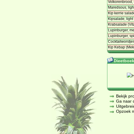
Volkorenbrood, 
Maredsous, ligh
Kip kerrie sala
Kipsalade, light 
Krabsalade (Vit
Lupinburger, me
Lupinburger, sp
Cocktailworstjes
Kip Kebap (Mek
Dieetboeke
Bekijk pr
Ga naar de
Uitgebrei
Opzoek na