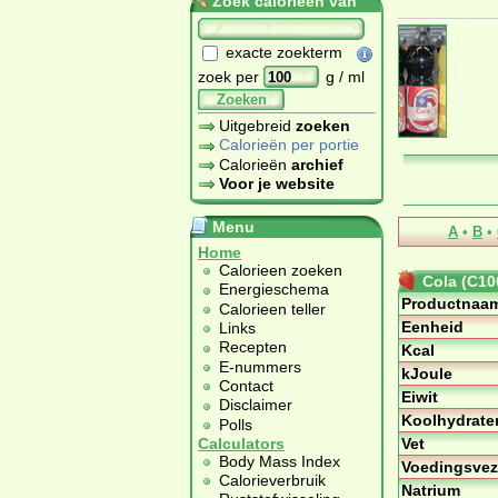
Zoek calorieën van
exacte zoekterm
zoek per
g / ml
Zoeken
Uitgebreid
zoeken
Calorieën per portie
Calorieën
archief
Voor je website
Menu
A
•
B
•
Home
Calorieen zoeken
Cola (C10
Energieschema
Productnaa
Calorieen teller
Eenheid
Links
Recepten
Kcal
E-nummers
kJoule
Contact
Eiwit
Disclaimer
Koolhydrate
Polls
Vet
Calculators
Body Mass Index
Voedingsvez
Calorieverbruik
Natrium