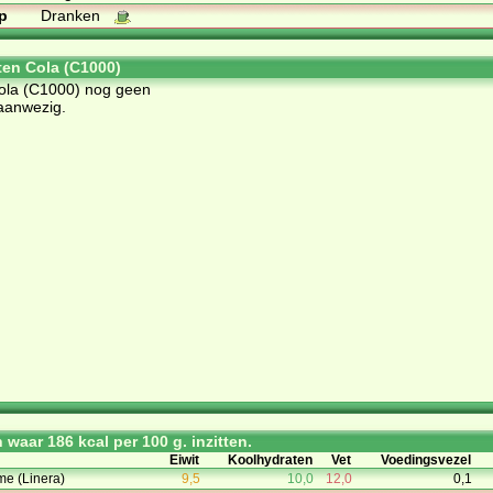
p
Dranken
ten Cola (C1000)
Cola (C1000) nog geen
aanwezig.
waar 186 kcal per 100 g. inzitten.
Eiwit
Koolhydraten
Vet
Voedingsvezel
e (Linera)
9,5
10,0
12,0
0,1