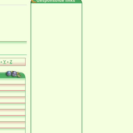
Gesponsorde links
•
Y
•
Z