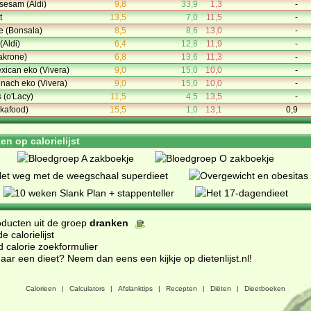
sesam (Aldi)
9,8
33,9
1,3
-
t
13,5
7,0
11,5
-
de (Bonsala)
8,5
8,6
13,0
-
(Aldi)
6,4
12,8
11,9
-
akrone)
6,8
13,6
11,3
-
xican eko (Vivera)
9,0
15,0
10,0
-
inach eko (Vivera)
9,0
15,0
10,0
-
 (o'Lacy)
11,5
4,5
13,5
-
kafood)
15,5
1,0
13,1
0,9
n op calorielijst
oducten uit de groep
dranken
 calorielijst
d calorie zoekformulier
ar een dieet? Neem dan eens een kijkje op dietenlijst.nl
!
Calorieen
|
Calculators
|
Afslanktips
|
Recepten
|
Diëten
|
Dieetboeken