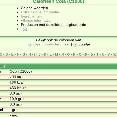
Calorieën Cola (C1000)
Calorie waarden
Extra calorie informatie
Ingrediënten
Allergie informatie
Producten met dezelfde energiewaarde
Bekijk ook de calorieën van:
Geen producten meer
|
Zuurtje
C
•
D
•
E
•
F
•
G
•
H
•
I
•
J
•
K
•
L
•
M
•
N
•
O
•
P
•
Q
•
R
•
S
•
T
•
U
•
V
•
W
00)
m
Cola (C1000)
100 ml.
186
kcal
433 kjoule
0,0 gr.
•
n
10,9 gr.
•
0,0 gr.
•
el
- gr.
•
- mg.