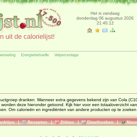
Het is vandaag
donderdag 06 augustus 2026
21:45:12
uit de calorielijst!
fwisseling
Energiebehoefte
Vetpercentage
ductgroep
dranken
. Wanneer extra gegevens bekend zijn van Cola (C1000)
voor een totaaloverzicht van
ken
. Om calorieën en ingrediënten van andere producten op te zoeken gaat 
anktips
|
Recepten
|
Diëten
|
Dieetboeken
|
Nieu