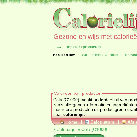
Gezond en wijs met calorieën 
Top dieet producten
Bereken uw:
BMI
Calorieverbruik
Ruststo
Calorieën van producten
Cola (C1000) maakt onderdeel uit van pro
zoals allergenen informatie en ingrediënten worden deze hieronder getoond. Kijk hier 
meerdere producten uit productgroep
dran
naar
calorielijst
.
Home
|
Calculators
|
Afsl
•
Calorielijst
»
Cola (C1000)