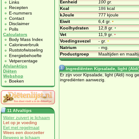
Eenheid
100 gr.
Links
Recepten
Kcal
186
kcal
E-nummers
kJoule
777 kjoule
Contact
Eiwit
6,4 gr.
•
Disclaimer
Koolhydraten
12,8 gr.
•
Polls
Vet
11,9 gr.
•
Calculators
Body Mass Index
Voedingsvezel
- gr.
•
Calorieverbruik
Natrium
- mg.
Ruststofwisseling
Productgroep
Maaltijden en maalt
Energiebehoefte
Vetpercentage
Afslanktips
Ingrediënten Kipsalade, light (Aldi
Diëten
Er zijn voor Kipsalade, light (Aldi) nog g
Webshop
ingrediënten aanwezig.
Boeken
11 Afvaltips
Water zuivert je lichaam
Let op je voeding
Eet met regelmaat
Wees een doorzetter
Beweeg je lichaam