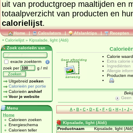
uit van productgroep
maaltijden en m
totaalpverzicht van prod
calorielijst
.
Home
|
Calculators
|
Afslanktips
|
Recepten
•
Calorielijst
»
Kipsalade, light (Aldi)
Zoek calorieën van
Calorieën
Calorie waar
Extra calorie 
exacte zoekterm
Ingrediënten
zoek per
g / ml
Allergie infor
Zoeken
Producten me
Uitgebreid
zoeken
Calorieën per portie
Calorieën
archief
Beki
Voor je website
Geen 
Menu
A
•
B
•
C
•
D
•
E
•
F
•
G
•
H
•
I
•
J
•
Home
Calorieen zoeken
Kipsalade, light (Aldi)
Energieschema
Productnaam
Kipsalade, light (Aldi
Calorieen teller