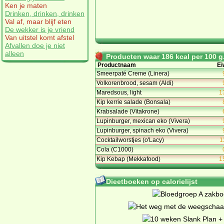
Ken je maten
Drinken, drinken, drinken
Val af, maar blijf eten
De wekker is je vriend
Van uitstel komt afstel
Afvallen doe je niet
alleen
Producten waar 186 kcal per 100 g.
Productnaam
Ei
Smeerpaté Creme (Linera)
Volkorenbrood, sesam (Aldi)
Maredsous, light
1
Kip kerrie salade (Bonsala)
Krabsalade (Vitakrone)
Lupinburger, mexican eko (Vivera)
Lupinburger, spinach eko (Vivera)
Cocktailworstjes (o'Lacy)
1
Cola (C1000)
Kip Kebap (Mekkafood)
1
Dieetboeken op calorielijst