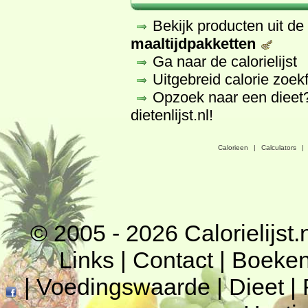
Bekijk producten uit d
maaltijdpakketten
Ga naar de calorielijst
Uitgebreid calorie zoek
Opzoek naar een dieet
dietenlijst.nl
!
Calorieen
|
Calculators
|
© 2005 - 2026
Calorielijst.
Links
|
Contact
|
Boeke
|
Voedingswaarde
|
Dieet
|