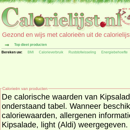
Gezond en wijs met calorieën uit de calorielijs
Top dieet producten
Bereken uw:
BMI
Calorieverbruik
Ruststofwisseling
Energiebehoefte
Calorieën van producten
De calorische waarden van Kipsalade, 
onderstaand tabel. Wanneer beschikbaar worden ook de extra
caloriewaarden, allergenen informat
Kipsalade, light (Aldi) weergegeven. (product) maakt onderdee