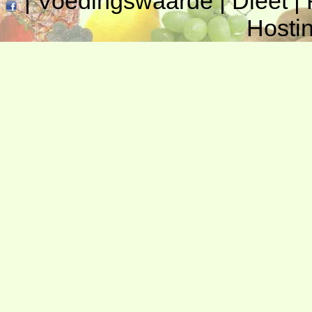
|
Voedingswaarde
|
Dieet
|
Hosti