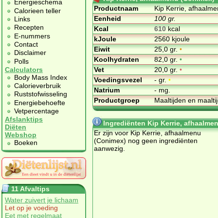
Energieschema
Productnaam
Kip Kerrie, afhaalm
Calorieen teller
Eenheid
100 gr.
Links
Recepten
Kcal
610
kcal
E-nummers
kJoule
2560 kjoule
Contact
Eiwit
25,0 gr.
•
Disclaimer
Koolhydraten
82,0 gr.
•
Polls
Vet
20,0 gr.
•
Calculators
Body Mass Index
Voedingsvezel
- gr.
•
Calorieverbruik
Natrium
- mg.
Ruststofwisseling
Productgroep
Maaltijden en maalt
Energiebehoefte
Vetpercentage
Afslanktips
Ingrediënten Kip Kerrie, afhaalme
Diëten
Er zijn voor Kip Kerrie, afhaalmenu
Webshop
(Conimex) nog geen ingrediënten
Boeken
aanwezig.
11 Afvaltips
Water zuivert je lichaam
Let op je voeding
Eet met regelmaat