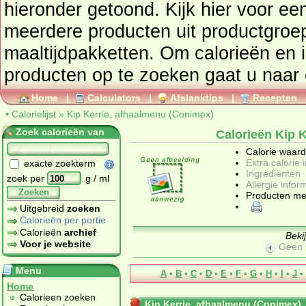
hieronder getoond. Kijk hier voor ee
meerdere producten uit productgro
maaltijdpakketten
. Om calorieën en 
producten op te zoeken gaat u naar
Home
|
Calculators
|
Afslanktips
|
Recepten
•
Calorielijst
»
Kip Kerrie, afhaalmenu (Conimex)
Zoek calorieën van
Calorieën Kip 
Calorie waar
Extra calorie 
exacte zoekterm
Ingrediënten
zoek per
g / ml
Allergie infor
Zoeken
Producten me
Uitgebreid
zoeken
Calorieën per portie
Calorieën
archief
Beki
Voor je website
Geen 
Menu
A
•
B
•
C
•
D
•
E
•
F
•
G
•
H
•
I
•
J
•
Home
Calorieen zoeken
Kip Kerrie, afhaalmenu (Conimex)