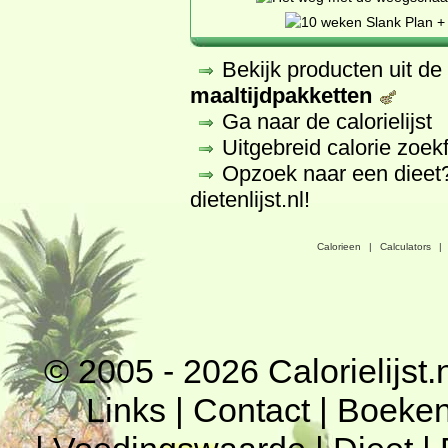
Bekijk producten uit d
maaltijdpakketten
Ga naar de calorielijst
Uitgebreid calorie zoek
Opzoek naar een dieet
dietenlijst.nl
!
Calorieen
|
Calculators
|
© 2005 - 2026
Calorielijst.
Links
|
Contact
|
Boeke