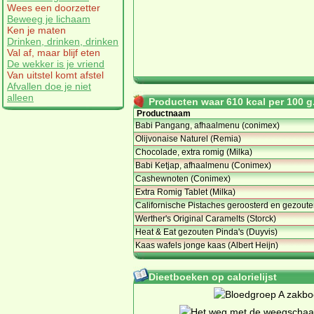
Wees een doorzetter
Beweeg je lichaam
Ken je maten
Drinken, drinken, drinken
Val af, maar blijf eten
De wekker is je vriend
Van uitstel komt afstel
Afvallen doe je niet
alleen
Producten waar 610 kcal per 100 g.
Productnaam
Babi Pangang, afhaalmenu (conimex)
Olijvonaise Naturel (Remia)
Chocolade, extra romig (Milka)
Babi Ketjap, afhaalmenu (Conimex)
Cashewnoten (Conimex)
Extra Romig Tablet (Milka)
Californische Pistaches geroosterd en gezout
Werther's Original Caramelts (Storck)
Heat & Eat gezouten Pinda's (Duyvis)
Kaas wafels jonge kaas (Albert Heijn)
Dieetboeken op calorielijst