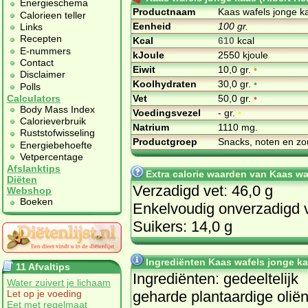
Energieschema
Productnaam
Kaas wafels jonge ka
Calorieen teller
Eenheid
100 gr.
Links
Recepten
Kcal
610
kcal
E-nummers
kJoule
2550 kjoule
Contact
Eiwit
10,0 gr.
•
Disclaimer
Koolhydraten
30,0 gr.
•
Polls
Vet
50,0 gr.
•
Calculators
Body Mass Index
Voedingsvezel
- gr.
•
Calorieverbruik
Natrium
1110 mg.
Ruststofwisseling
Productgroep
Snacks, noten en zo
Energiebehoefte
Vetpercentage
Afslanktips
Extra calorie waarden van Kaas waf
Diëten
Verzadigd vet: 46,0 g
Webshop
Boeken
Enkelvoudig onverzadigd v
Suikers: 14,0 g
Ingrediënten Kaas wafels jonge kaa
11 Afvaltips
In­gre­di­ën­ten: ge­deel­te­lijk
Water zuivert je lichaam
ge­har­de plant­aar­di­ge oli­ën
Let op je voeding
Eet met regelmaat