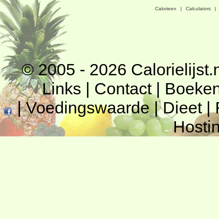
Calorieen
|
Calculators
|
© 2005 - 2026
Calorielijst.
Links
|
Contact
|
Boeke
|
Voedingswaarde
|
Dieet
|
Hosti