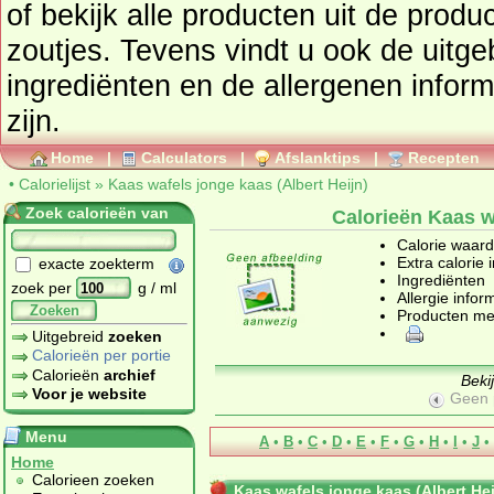
of bekijk alle producten uit de prod
zoutjes
. Tevens vindt u ook de uitgebreide calorie informatie,
ingrediënten en de allergenen infor
zijn.
Home
|
Calculators
|
Afslanktips
|
Recepten
•
Calorielijst
»
Kaas wafels jonge kaas (Albert Heijn)
Zoek calorieën van
Calorieën Kaas wa
Calorie waar
Extra calorie 
exacte zoekterm
Ingrediënten
zoek per
g / ml
Allergie infor
Zoeken
Producten me
Uitgebreid
zoeken
Calorieën per portie
Calorieën
archief
Beki
Voor je website
Geen 
Menu
A
•
B
•
C
•
D
•
E
•
F
•
G
•
H
•
I
•
J
•
Home
Calorieen zoeken
Kaas wafels jonge kaas (Albert Hei