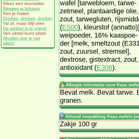
wa­fel [tar­we­bloem, tar­we­
Wees een doorzetter
Beweeg je lichaam
zet­meel, plant­aar­di­ge olie,
Ken je maten
zout, tar­weg­lu­ten, rijs­mid­d
Drinken, drinken, drinken
Val af, maar blijf eten
(
E500
), kleur­stof (an­nat­to)
De wekker is je vriend
Van uitstel komt afstel
wei­poe­der, 16% kaaspoe­
Afvallen doe je niet
der [melk, smelt­zout (E331
alleen
zout, zuur­sel, strem­sel],
dex­tro­se, gist­ex­tract, zout,
an­ti­oxi­dant (
E306
).
Allergie informatie voor Kaas wafe
Be­vat melk. Be­vat tar­we. Be
gra­nen.
Inhoud verpakking Kaas wafels jon
Zakje 100 gr