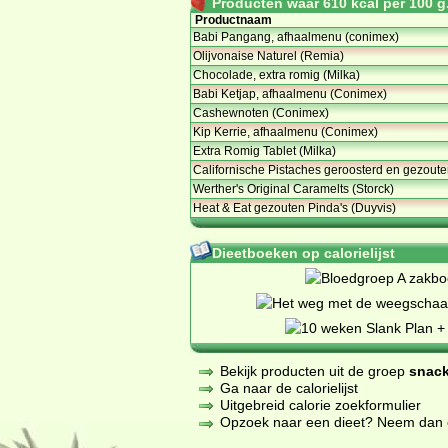
Producten waar 610 kcal per 100 g.
Productnaam
Babi Pangang, afhaalmenu (conimex)
Olijvonaise Naturel (Remia)
Chocolade, extra romig (Milka)
Babi Ketjap, afhaalmenu (Conimex)
Cashewnoten (Conimex)
Kip Kerrie, afhaalmenu (Conimex)
Extra Romig Tablet (Milka)
Californische Pistaches geroosterd en gezout
Werther's Original Caramelts (Storck)
Heat & Eat gezouten Pinda's (Duyvis)
Dieetboeken op calorielijst
Bekijk producten uit de groep
snack
Ga naar de calorielijst
Uitgebreid calorie zoekformulier
Opzoek naar een dieet? Neem dan een