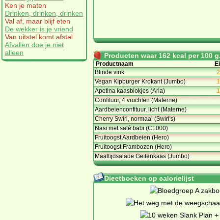
Ken je maten
Drinken, drinken, drinken
Val af, maar blijf eten
De wekker is je vriend
Van uitstel komt afstel
Afvallen doe je niet
alleen
Producten waar 162 kcal per 100 g.
Productnaam
Ei
Blinde vink
2
Vegan Kipburger Krokant (Jumbo)
1
Apetina kaasblokjes (Arla)
1
Confituur, 4 vruchten (Materne)
Aardbeienconfituur, licht (Materne)
Cherry Swirl, normaal (Swirl's)
Nasi met saté babi (C1000)
Fruitoogst Aardbeien (Hero)
Fruitoogst Frambozen (Hero)
Maaltijdsalade Geitenkaas (Jumbo)
Dieetboeken op calorielijst