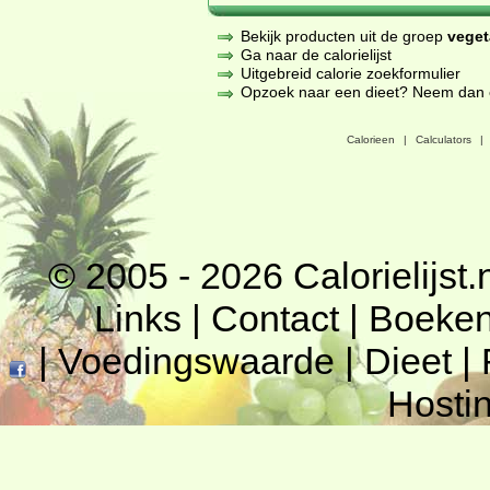
Bekijk producten uit de groep
veget
Ga naar de calorielijst
Uitgebreid calorie zoekformulier
Opzoek naar een dieet? Neem dan een
Calorieen
|
Calculators
|
© 2005 - 2026
Calorielijst.
Links
|
Contact
|
Boeke
|
Voedingswaarde
|
Dieet
|
Hosti