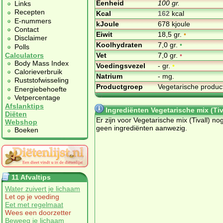
Eenheid
100 gr.
Links
Recepten
Kcal
162
kcal
E-nummers
kJoule
678 kjoule
Contact
Eiwit
18,5 gr.
•
Disclaimer
Koolhydraten
7,0 gr.
•
Polls
Vet
7,0 gr.
•
Calculators
Body Mass Index
Voedingsvezel
- gr.
•
Calorieverbruik
Natrium
- mg.
Ruststofwisseling
Productgroep
Vegetarische produ
Energiebehoefte
Vetpercentage
Afslanktips
Ingrediënten Vegetarische mix (Tiv
Diëten
Er zijn voor Vegetarische mix (Tivall) no
Webshop
geen ingrediënten aanwezig.
Boeken
11 Afvaltips
Water zuivert je lichaam
Let op je voeding
Eet met regelmaat
Wees een doorzetter
Beweeg je lichaam