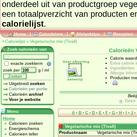
onderdeel uit van productgroep
vege
een totaalpverzicht
calorielijst
.
Home
|
Calculators
|
Afslanktips
|
Recepten
•
Calorielijst
»
Vegetarische mix (Tivall)
Zoek calorieën van
Calorieën 
Calorie waar
Extra calorie 
exacte zoekterm
Ingrediënten
zoek per
g / ml
Allergie infor
Zoeken
Producten me
Uitgebreid
zoeken
Calorieën per portie
Calorieën
archief
Beki
Voor je website
Geen 
Menu
A
•
B
•
C
•
D
•
E
•
F
•
G
•
H
•
I
•
J
•
Home
Calorieen zoeken
Vegetarische mix (Tivall)
Energieschema
Productnaam
Vegetarische mix (Tiv
Calorieen teller