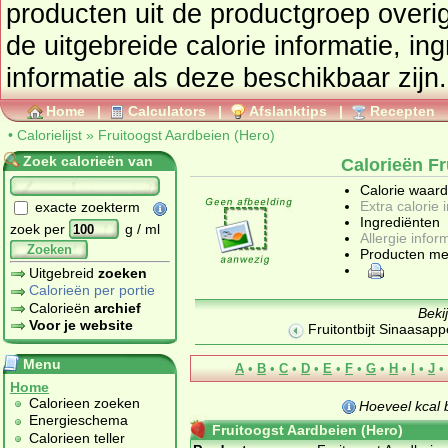
producten uit de productgroep
overi
de uitgebreide calorie informatie, in
informatie als deze beschikbaar zijn.
Home
|
Calculators
|
Afslanktips
|
Recepten
•
Calorielijst
»
Fruitoogst Aardbeien (Hero)
Zoek calorieën van
Calorieën Fr
Calorie waar
Extra calorie 
exacte zoekterm
Ingrediënten
zoek per
g / ml
Allergie infor
Zoeken
Producten me
Uitgebreid
zoeken
Calorieën per portie
Calorieën
archief
Beki
Voor je website
Fruitontbijt Sinaasap
Menu
A
•
B
•
C
•
D
•
E
•
F
•
G
•
H
•
I
•
J
•
Home
Calorieen zoeken
Hoeveel kcal
Energieschema
Fruitoogst Aardbeien (Hero)
Calorieen teller