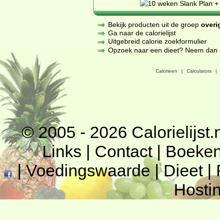
Bekijk producten uit de groep
overi
Ga naar de calorielijst
Uitgebreid calorie zoekformulier
Opzoek naar een dieet? Neem dan een
Calorieen
|
Calculators
|
© 2005 - 2026
Calorielijst.
Links
|
Contact
|
Boeke
|
Voedingswaarde
|
Dieet
|
Hosti