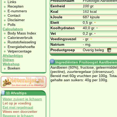
Productnaam
Fruitoogst Aardbeie
Links
Eenheid
100 gr.
Recepten
E-nummers
Kcal
162
kcal
Contact
kJoule
687 kjoule
Disclaimer
Eiwit
0,5 gr.
•
Polls
Koolhydraten
40,0 gr.
•
Calculators
Body Mass Index
Vet
0,2 gr.
•
Calorieverbruik
Voedingsvezel
- gr.
•
Ruststofwisseling
Natrium
- mg.
Energiebehoefte
Productgroep
Overig beleg
Vetpercentage
Afslanktips
Diëten
Ingrediënten Fruitoogst Aardbeien
Webshop
Aardbeien (60%), fructose, geleermidde
Boeken
(pectine), zuurteregelaar (citroenzuur).
Bereid met 60g vruchten per 100g. Tota
gehalte aan suikers: 40g per 100g.
11 Afvaltips
Water zuivert je lichaam
Let op je voeding
Eet met regelmaat
Wees een doorzetter
Beweeg je lichaam