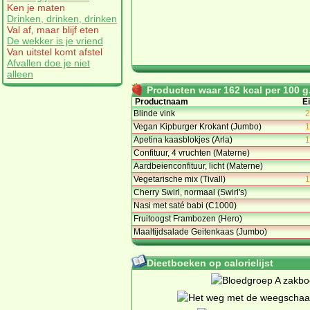
Ken je maten
Drinken, drinken, drinken
Val af, maar blijf eten
De wekker is je vriend
Van uitstel komt afstel
Afvallen doe je niet
alleen
Producten waar 162 kcal per 100 g.
Productnaam
Ei
Blinde vink
2
Vegan Kipburger Krokant (Jumbo)
1
Apetina kaasblokjes (Arla)
1
Confituur, 4 vruchten (Materne)
Aardbeienconfituur, licht (Materne)
Vegetarische mix (Tivall)
1
Cherry Swirl, normaal (Swirl's)
Nasi met saté babi (C1000)
Fruitoogst Frambozen (Hero)
Maaltijdsalade Geitenkaas (Jumbo)
Dieetboeken op calorielijst