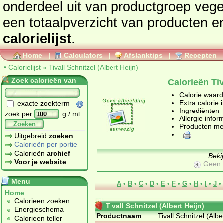
onderdeel uit van productgroep
vege
een totaalpverzicht
calorielijst
.
Home
|
Calculators
|
Afslanktips
|
Recepten
•
Calorielijst
»
Tivall Schnitzel (Albert Heijn)
Zoek calorieën van
Calorieën Tiv
Calorie waar
Extra calorie 
exacte zoekterm
Ingrediënten
zoek per
g / ml
Allergie infor
Zoeken
Producten me
Uitgebreid
zoeken
Calorieën per portie
Calorieën
archief
Beki
Voor je website
Geen 
Menu
A
•
B
•
C
•
D
•
E
•
F
•
G
•
H
•
I
•
J
•
Home
Calorieen zoeken
Tivall Schnitzel (Albert Heijn)
Energieschema
Productnaam
Tivall Schnitzel (Albe
Calorieen teller