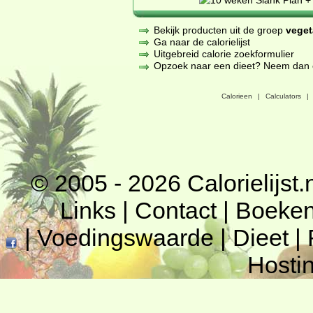
Bekijk producten uit de groep
veget
Ga naar de calorielijst
Uitgebreid calorie zoekformulier
Opzoek naar een dieet? Neem dan een
Calorieen
|
Calculators
|
© 2005 - 2026
Calorielijst.
Links
|
Contact
|
Boeke
|
Voedingswaarde
|
Dieet
|
Hosti