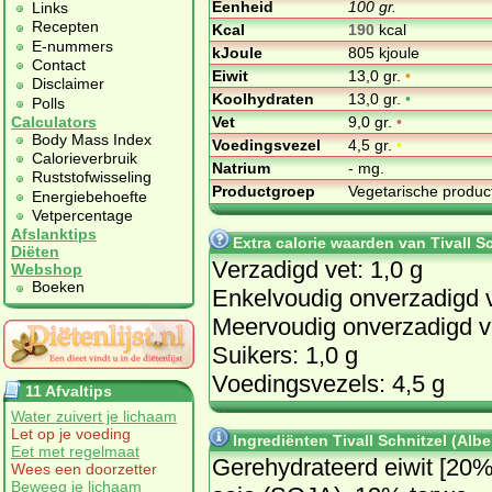
Eenheid
100 gr.
Links
Recepten
Kcal
190
kcal
E-nummers
kJoule
805 kjoule
Contact
Eiwit
13,0 gr.
•
Disclaimer
Koolhydraten
13,0 gr.
•
Polls
Vet
9,0 gr.
•
Calculators
Body Mass Index
Voedingsvezel
4,5 gr.
•
Calorieverbruik
Natrium
- mg.
Ruststofwisseling
Productgroep
Vegetarische produ
Energiebehoefte
Vetpercentage
Afslanktips
Extra calorie waarden van Tivall Sc
Diëten
Verzadigd vet: 1,0 g
Webshop
Boeken
Enkelvoudig onverzadigd v
Meervoudig onverzadigd ve
Suikers: 1,0 g
Voedingsvezels: 4,5 g
11 Afvaltips
Water zuivert je lichaam
Let op je voeding
Ingrediënten Tivall Schnitzel (Albe
Eet met regelmaat
Ge­re­hy­dra­teerd eiwit [20
Wees een doorzetter
Beweeg je lichaam