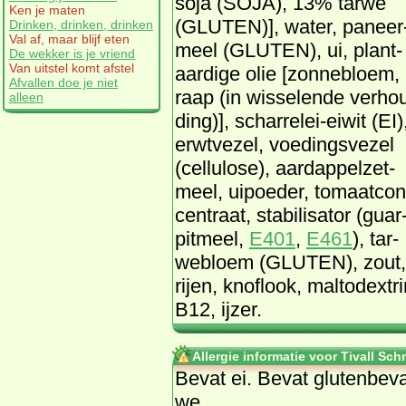
so­ja (SO­JA), 13% tar­we
Ken je maten
(GLU­TEN)], wa­ter, pa­neer
Drinken, drinken, drinken
Val af, maar blijf eten
meel (GLU­TEN), ui, plant­
De wekker is je vriend
Van uitstel komt afstel
aar­di­ge olie [zon­ne­bloem,
Afvallen doe je niet
raap (in wis­se­len­de ver­ho
alleen
ding)], schar­rel­ei-eiwit (EI)
erwt­ve­zel, voe­dings­ve­zel
(cel­lu­lo­se), aard­ap­pel­zet­
meel, uip­oe­der, to­maat­con
cen­traat, sta­bi­li­sa­tor (gu­ar
pit­meel,
E401
,
E461
), tar­
we­bloem (GLU­TEN), zout, gi
rij­en, knof­look, mal­todex­tri
B12, ij­zer.
Allergie informatie voor Tivall Schn
Be­vat ei. Be­vat glu­ten­be­v
we.