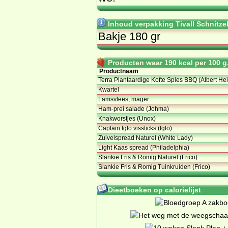
Inhoud verpakking Tivall Schnitzel
Bakje 180 gr
Producten waar 190 kcal per 100 g.
Productnaam
Terra Plantaardige Kofte Spies BBQ (Albert Hei
Kwartel
Lamsvlees, mager
Ham-prei salade (Johma)
Knakworstjes (Unox)
Captain Iglo vissticks (Iglo)
Zuivelspread Naturel (White Lady)
Light Kaas spread (Philadelphia)
Slankie Fris & Romig Naturel (Frico)
Slankie Fris & Romig Tuinkruiden (Frico)
Dieetboeken op calorielijst