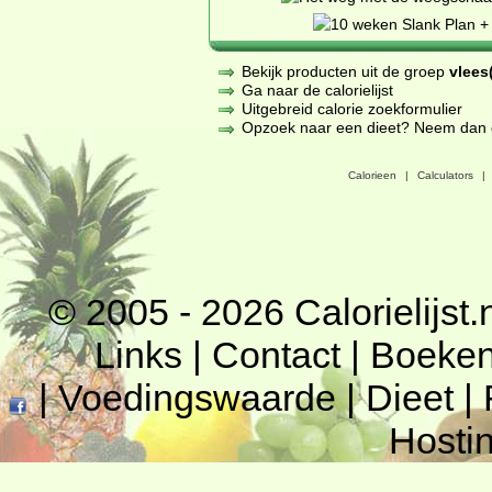
Bekijk producten uit de groep
vlees(
Ga naar de calorielijst
Uitgebreid calorie zoekformulier
Opzoek naar een dieet? Neem dan een
Calorieen
|
Calculators
|
© 2005 - 2026
Calorielijst.
Links
|
Contact
|
Boeke
|
Voedingswaarde
|
Dieet
|
Hosti