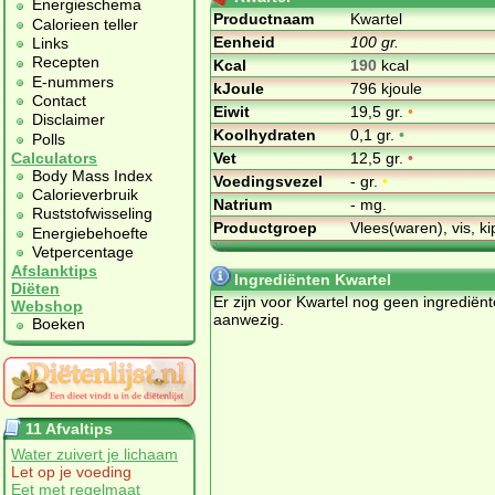
Energieschema
Productnaam
Kwartel
Calorieen teller
Eenheid
100 gr.
Links
Recepten
Kcal
190
kcal
E-nummers
kJoule
796 kjoule
Contact
Eiwit
19,5 gr.
•
Disclaimer
Koolhydraten
0,1 gr.
•
Polls
Vet
12,5 gr.
•
Calculators
Body Mass Index
Voedingsvezel
- gr.
•
Calorieverbruik
Natrium
- mg.
Ruststofwisseling
Productgroep
Vlees(waren), vis, ki
Energiebehoefte
Vetpercentage
Afslanktips
Ingrediënten Kwartel
Diëten
Er zijn voor Kwartel nog geen ingrediën
Webshop
aanwezig.
Boeken
11 Afvaltips
Water zuivert je lichaam
Let op je voeding
Eet met regelmaat