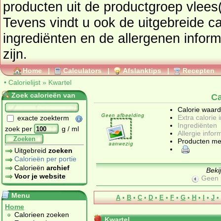
producten uit de productgroep
vlees(
Tevens vindt u ook de uitgebreide cal
ingrediënten en de allergenen informatie als deze beschikbaar
zijn.
Home
|
Calculators
|
Afslanktips
|
Recepten
•
Calorielijst
»
Kwartel
Zoek calorieën van
Ca
Calorie waar
Extra calorie 
exacte zoekterm
Ingrediënten
zoek per
g / ml
Allergie infor
Zoeken
Producten me
Uitgebreid
zoeken
Calorieën per portie
Calorieën
archief
Beki
Voor je website
Geen 
Menu
A
•
B
•
C
•
D
•
E
•
F
•
G
•
H
•
I
•
J
•
Home
Calorieen zoeken
Kwartel