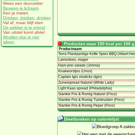
Wees een doorzetter
Beweeg je lichaam
Ken je maten
Drinken, drinken, drinken
Val af, maar blijf eten
De wekker is je vriend
Van uitstel komt afstel
Afvallen doe je niet
alleen
Producten waar 190 kcal per 100 g.
Productnaam
Terra Plantaardige Kofte Spies BBQ (Albert Hei
Lamsvlees, mager
Ham-prei salade (Johma)
Knakworstjes (Unox)
Captain Iglo vissticks (Iglo)
Zuivelspread Naturel (White Lady)
Light Kaas spread (Philadelphia)
Slankie Fris & Romig Naturel (Frico)
Slankie Fris & Romig Tuinkruiden (Frico)
Slankie Fris & Romig Peper (Frico)
Dieetboeken op calorielijst