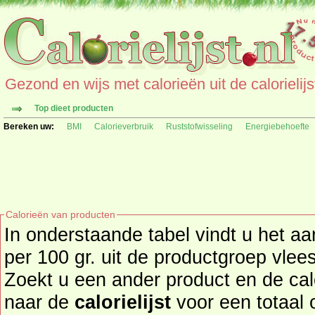
Gezond en wijs met calorieën uit de calorielijs
Top dieet producten
Bereken uw:
BMI
Calorieverbruik
Ruststofwisseling
Energiebehoefte
Calorieën van producten
In onderstaande tabel vindt u het aa
per 100 gr. uit de productgroep vlees(waren), vis, kip en ei.
Zoekt u een ander product en de calorieën daarva
naar de
calorielijst
voor een totaal overzicht of bekijk alle