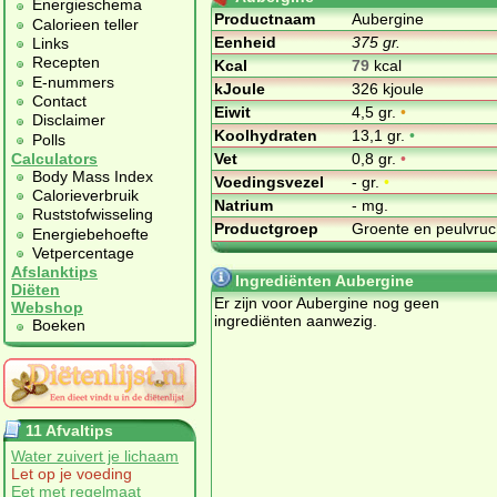
Energieschema
Productnaam
Aubergine
Calorieen teller
Eenheid
375 gr.
Links
Recepten
Kcal
79
kcal
E-nummers
kJoule
326 kjoule
Contact
Eiwit
4,5 gr.
•
Disclaimer
Koolhydraten
13,1 gr.
•
Polls
Vet
0,8 gr.
•
Calculators
Body Mass Index
Voedingsvezel
- gr.
•
Calorieverbruik
Natrium
- mg.
Ruststofwisseling
Productgroep
Groente en peulvru
Energiebehoefte
Vetpercentage
Afslanktips
Ingrediënten Aubergine
Diëten
Er zijn voor Aubergine nog geen
Webshop
ingrediënten aanwezig.
Boeken
11 Afvaltips
Water zuivert je lichaam
Let op je voeding
Eet met regelmaat