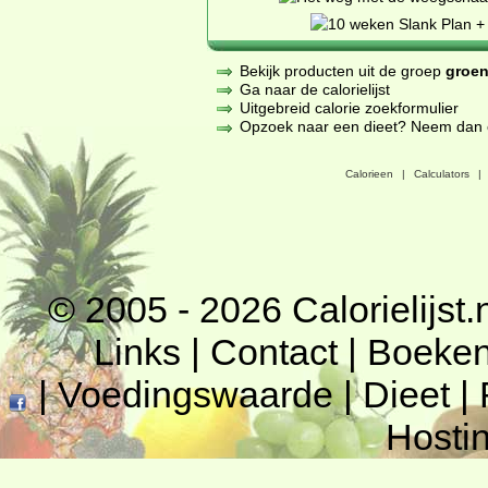
Bekijk producten uit de groep
groen
Ga naar de calorielijst
Uitgebreid calorie zoekformulier
Opzoek naar een dieet? Neem dan een
Calorieen
|
Calculators
|
© 2005 - 2026
Calorielijst.
Links
|
Contact
|
Boeke
|
Voedingswaarde
|
Dieet
|
Hosti