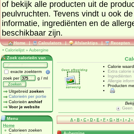
of bekijk alle producten uit de prod
peulvruchten
. Tevens vindt u ook de uitgebreide calorie
informatie, ingrediënten en de allergenen informatie 
beschikbaar zijn.
Home
|
Calculators
|
Afslanktips
|
Recepten
•
Calorielijst
»
Aubergine
Zoek calorieën van
Cal
Calorie waar
Extra calorie 
exacte zoekterm
Ingrediënten
zoek per
g / ml
Allergie infor
Zoeken
Producten me
Uitgebreid
zoeken
Calorieën per portie
Calorieën
archief
Beki
Voor je website
Geen 
Menu
A
•
B
•
C
•
D
•
E
•
F
•
G
•
H
•
I
•
J
•
Home
Calorieen zoeken
Aubergine