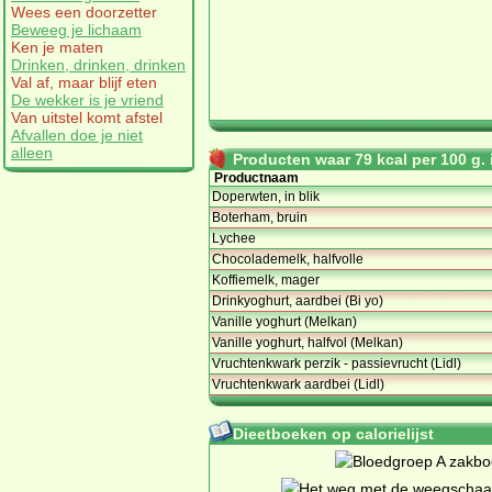
Wees een doorzetter
Beweeg je lichaam
Ken je maten
Drinken, drinken, drinken
Val af, maar blijf eten
De wekker is je vriend
Van uitstel komt afstel
Afvallen doe je niet
alleen
Producten waar 79 kcal per 100 g. i
Productnaam
Doperwten, in blik
Boterham, bruin
Lychee
Chocolademelk, halfvolle
Koffiemelk, mager
Drinkyoghurt, aardbei (Bi yo)
Vanille yoghurt (Melkan)
Vanille yoghurt, halfvol (Melkan)
Vruchtenkwark perzik - passievrucht (Lidl)
Vruchtenkwark aardbei (Lidl)
Dieetboeken op calorielijst