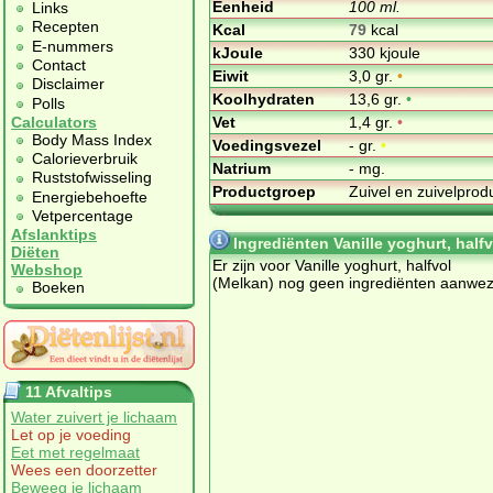
Eenheid
100 ml.
Links
Recepten
Kcal
79
kcal
E-nummers
kJoule
330 kjoule
Contact
Eiwit
3,0 gr.
•
Disclaimer
Koolhydraten
13,6 gr.
•
Polls
Vet
1,4 gr.
•
Calculators
Body Mass Index
Voedingsvezel
- gr.
•
Calorieverbruik
Natrium
- mg.
Ruststofwisseling
Productgroep
Zuivel en zuivelpro
Energiebehoefte
Vetpercentage
Afslanktips
Ingrediënten Vanille yoghurt, half
Diëten
Er zijn voor Vanille yoghurt, halfvol
Webshop
(Melkan) nog geen ingrediënten aanwez
Boeken
11 Afvaltips
Water zuivert je lichaam
Let op je voeding
Eet met regelmaat
Wees een doorzetter
Beweeg je lichaam