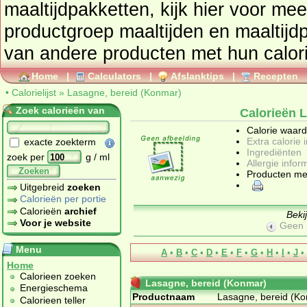
maaltijdpakketten
, kijk hier voor me
productgroep
maaltijden en maaltijd
Home
|
Calculators
|
Afslanktips
|
Recepten
•
Calorielijst
»
Lasagne, bereid (Konmar)
Zoek calorieën van
Calorieën 
Calorie waar
Extra calorie 
exacte zoekterm
Ingrediënten
zoek per
g / ml
Allergie infor
Zoeken
Producten me
Uitgebreid
zoeken
Calorieën per portie
Calorieën
archief
Beki
Voor je website
Geen 
Menu
A
•
B
•
C
•
D
•
E
•
F
•
G
•
H
•
I
•
J
•
Home
Calorieen zoeken
Lasagne, bereid (Konmar)
Energieschema
Productnaam
Lasagne, bereid (K
Calorieen teller