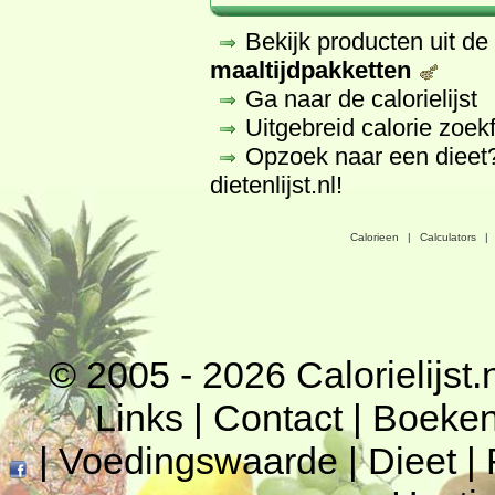
Bekijk producten uit d
maaltijdpakketten
Ga naar de calorielijst
Uitgebreid calorie zoek
Opzoek naar een dieet
dietenlijst.nl
!
Calorieen
|
Calculators
|
© 2005 - 2026
Calorielijst.
Links
|
Contact
|
Boeke
|
Voedingswaarde
|
Dieet
|