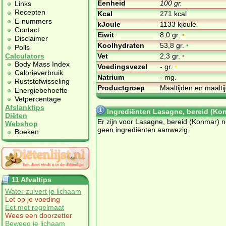
Eenheid
100 gr.
Links
Recepten
Kcal
271
kcal
E-nummers
kJoule
1133 kjoule
Contact
Eiwit
8,0 gr.
•
Disclaimer
Koolhydraten
53,8 gr.
•
Polls
Vet
2,3 gr.
•
Calculators
Body Mass Index
Voedingsvezel
- gr.
•
Calorieverbruik
Natrium
- mg.
Ruststofwisseling
Productgroep
Maaltijden en maalt
Energiebehoefte
Vetpercentage
Afslanktips
Ingrediënten Lasagne, bereid (Ko
Diëten
Er zijn voor Lasagne, bereid (Konmar) 
Webshop
geen ingrediënten aanwezig.
Boeken
11 Afvaltips
Water zuivert je lichaam
Let op je voeding
Eet met regelmaat
Wees een doorzetter
Beweeg je lichaam