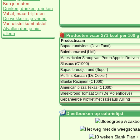
Ken je maten
Drinken, drinken, drinken
Val af, maar blijf eten
De wekker is je vriend
Van uitstel komt afstel
Afvallen doe je niet
alleen
Producten waar 271 kcal per 100 g.
Productnaam
Bapao rundvlees (Java Food)
Boterhamworst (Lidl)
Maestrichter Stroop van Peren Appels Druiven 
Slasaus (C1000)
Bapao broodje rund (Super)
Muffins Banaan (Dr. Oetker)
Blanke Rozijnen (C1000)
American pizza Texas (C1000)
Breekbrood Tomaat Olijf (De Molenhoeve)
Gepaneerde Kipfilet met satésaus vulling
Dieetboeken op calorielijst