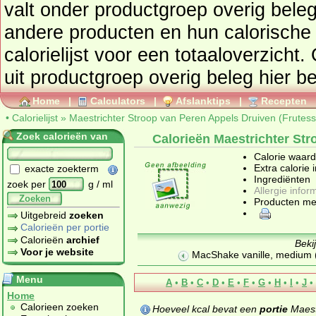
valt onder productgroep
overig bele
andere producten en hun calorische waar
calorielijst voor een totaaloverzicht
uit productgroep
overig beleg
hier be
Home
|
Calculators
|
Afslanktips
|
Recepten
•
Calorielijst
»
Maestrichter Stroop van Peren Appels Druiven (Frutess
Zoek calorieën van
Calorieën Maestrichter Str
Calorie waar
Extra calorie 
exacte zoekterm
Ingrediënten
zoek per
g / ml
Allergie infor
Zoeken
Producten me
Uitgebreid
zoeken
Calorieën per portie
Calorieën
archief
Beki
Voor je website
MacShake vanille, medium
Menu
A
•
B
•
C
•
D
•
E
•
F
•
G
•
H
•
I
•
J
•
Home
Calorieen zoeken
Hoeveel kcal bevat een
portie
Maest