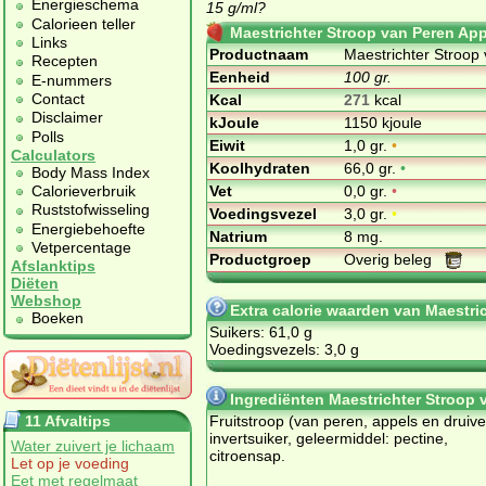
Energieschema
15 g/ml?
Calorieen teller
Maestrichter Stroop van Peren App
Links
Productnaam
Maestrichter Stroop
Recepten
Eenheid
100 gr.
E-nummers
Contact
Kcal
271
kcal
Disclaimer
kJoule
1150 kjoule
Polls
Eiwit
1,0 gr.
•
Calculators
Koolhydraten
66,0 gr.
•
Body Mass Index
Vet
0,0 gr.
•
Calorieverbruik
Ruststofwisseling
Voedingsvezel
3,0 gr.
•
Energiebehoefte
Natrium
8 mg.
Vetpercentage
Productgroep
Overig beleg
Afslanktips
Diëten
Webshop
Extra calorie waarden van Maestri
Boeken
Suikers: 61,0 g
Voedingsvezels: 3,0 g
Ingrediënten Maestrichter Stroop 
11 Afvaltips
Fruitstroop (van peren, appels en druive
invertsuiker, geleermiddel: pectine,
Water zuivert je lichaam
citroensap.
Let op je voeding
Eet met regelmaat