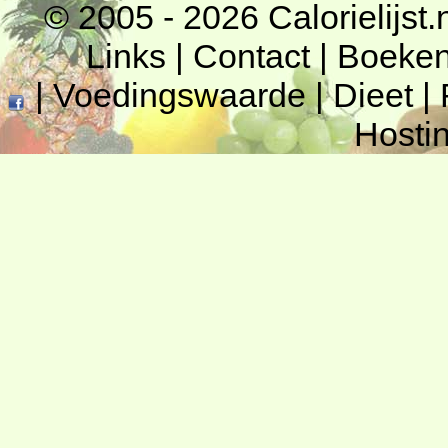
© 2005 - 2026
Calorielijst.
Links
|
Contact
|
Boeke
|
Voedingswaarde
|
Dieet
|
Hosti