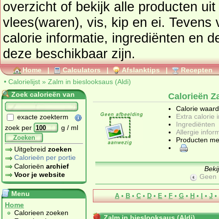
overzicht of bekijk alle producten ui
vlees(waren), vis, kip en ei
. Tevens vindt u ook de uitgebreide
calorie informatie, ingrediënten en de allergen
deze beschikbaar zijn.
Home
|
Calculators
|
Afslanktips
|
Recepten
•
Calorielijst
»
Zalm in bieslooksaus (Aldi)
Zoek calorieën van
Calorieën Za
Calorie waar
Extra calorie 
exacte zoekterm
Ingrediënten
zoek per
g / ml
Allergie infor
Zoeken
Producten me
Uitgebreid
zoeken
Calorieën per portie
Calorieën
archief
Beki
Voor je website
Geen 
Menu
A
•
B
•
C
•
D
•
E
•
F
•
G
•
H
•
I
•
J
•
Home
Calorieen zoeken
Zalm in bieslooksaus (Aldi)