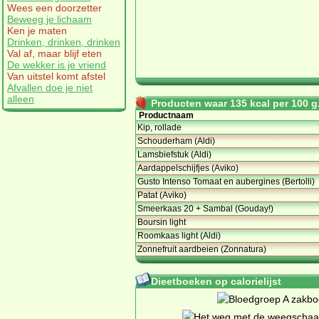
Wees een doorzetter
Beweeg je lichaam
Ken je maten
Drinken, drinken, drinken
Val af, maar blijf eten
De wekker is je vriend
Van uitstel komt afstel
Afvallen doe je niet
alleen
Producten waar 135 kcal per 100 g.
Productnaam
Kip, rollade
Schouderham (Aldi)
Lamsbiefstuk (Aldi)
Aardappelschijfjes (Aviko)
Gusto Intenso Tomaat en aubergines (Bertolli)
Patat (Aviko)
Smeerkaas 20 + Sambal (Gouday!)
Boursin light
Roomkaas light (Aldi)
Zonnefruit aardbeien (Zonnatura)
Dieetboeken op calorielijst