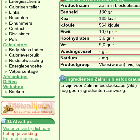
Energieschema
Productnaam
Zalm in bieslooksaus
Calorieen teller
Eenheid
100 gr.
Links
Recepten
Kcal
135
kcal
E-nummers
kJoule
564 kjoule
Contact
Eiwit
10,0 gr.
•
Disclaimer
Koolhydraten
3,6 gr.
•
Polls
Vet
9,0 gr.
•
Calculators
Body Mass Index
Voedingsvezel
- gr.
•
Calorieverbruik
Natrium
- mg.
Ruststofwisseling
Productgroep
Vlees(waren), vis, ki
Energiebehoefte
Vetpercentage
Afslanktips
Ingrediënten Zalm in bieslooksaus
Diëten
Er zijn voor Zalm in bieslooksaus (Aldi)
Webshop
nog geen ingrediënten aanwezig.
Boeken
11 Afvaltips
Water zuivert je lichaam
Let op je voeding
Eet met regelmaat