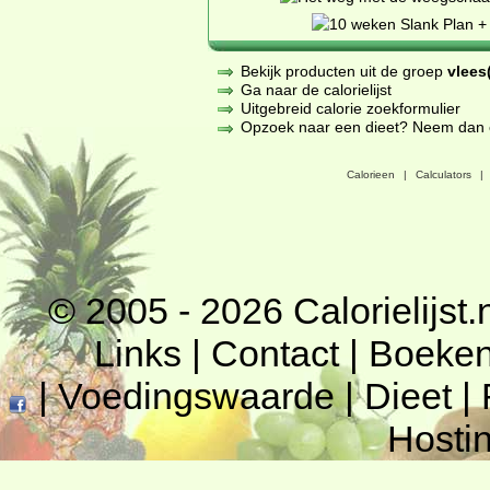
Bekijk producten uit de groep
vlees(
Ga naar de calorielijst
Uitgebreid calorie zoekformulier
Opzoek naar een dieet? Neem dan een
Calorieen
|
Calculators
|
© 2005 - 2026
Calorielijst.
Links
|
Contact
|
Boeke
|
Voedingswaarde
|
Dieet
|
Hosti