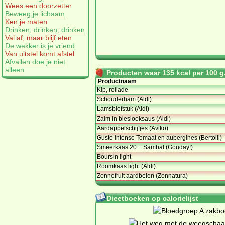
Wees een doorzetter
Beweeg je lichaam
Ken je maten
Drinken, drinken, drinken
Val af, maar blijf eten
De wekker is je vriend
Van uitstel komt afstel
Afvallen doe je niet
alleen
Producten waar 135 kcal per 100 g.
Productnaam
Kip, rollade
Schouderham (Aldi)
Lamsbiefstuk (Aldi)
Zalm in bieslooksaus (Aldi)
Aardappelschijfjes (Aviko)
Gusto Intenso Tomaat en aubergines (Bertolli)
Smeerkaas 20 + Sambal (Gouday!)
Boursin light
Roomkaas light (Aldi)
Zonnefruit aardbeien (Zonnatura)
Dieetboeken op calorielijst