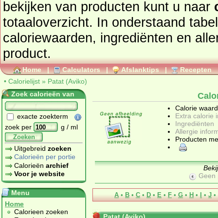
bekijken van producten kunt u naar
totaaloverzicht. In onderstaand tabel
caloriewaarden, ingrediënten en allergenen informatie van dit
product.
Home
|
Calculators
|
Afslanktips
|
Recepten
•
Calorielijst
»
Patat (Aviko)
Zoek calorieën van
Calo
Calorie waar
Extra calorie 
exacte zoekterm
Ingrediënten
zoek per
g / ml
Allergie infor
Zoeken
Producten me
Uitgebreid
zoeken
Calorieën per portie
Calorieën
archief
Beki
Voor je website
Geen 
Menu
A
•
B
•
C
•
D
•
E
•
F
•
G
•
H
•
I
•
J
•
Home
Calorieen zoeken
Patat (Aviko)