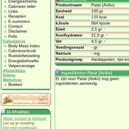
Energieschema
Productnaam
Patat (Aviko)
Calorieen teller
Eenheid
100 gr.
Links
Recepten
Kcal
135
kcal
E-nummers
kJoule
564 kjoule
Contact
Eiwit
2,5 gr.
•
Disclaimer
Koolhydraten
21,0 gr.
•
Polls
Vet
4,5 gr.
•
Calculators
Body Mass Index
Voedingsvezel
- gr.
•
Calorieverbruik
Natrium
- mg.
Ruststofwisseling
Productgroep
Aardappelen, rijst e
Energiebehoefte
Vetpercentage
Afslanktips
Ingrediënten Patat (Aviko)
Diëten
Er zijn voor Patat (Aviko) nog geen
Webshop
ingrediënten aanwezig.
Boeken
11 Afvaltips
Water zuivert je lichaam
Let op je voeding
Eet met regelmaat