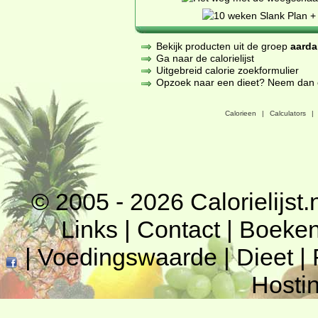
Bekijk producten uit de groep
aarda
Ga naar de calorielijst
Uitgebreid calorie zoekformulier
Opzoek naar een dieet? Neem dan een
Calorieen
|
Calculators
|
© 2005 - 2026
Calorielijst.
Links
|
Contact
|
Boeke
|
Voedingswaarde
|
Dieet
|
Hosti