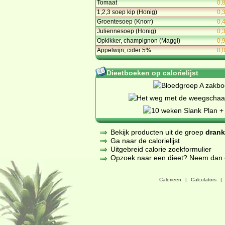
Tomaat
0,
1,2,3 soep kip (Honig)
0,
Groentesoep (Knorr)
0,
Juliennesoep (Honig)
0,
Opkikker, champignon (Maggi)
0,
Appelwijn, cider 5%
0,
Dieetboeken op calorielijst
Bekijk producten uit de groep
dran
Ga naar de calorielijst
Uitgebreid calorie zoekformulier
Opzoek naar een dieet? Neem dan een
Calorieen
|
Calculators
|