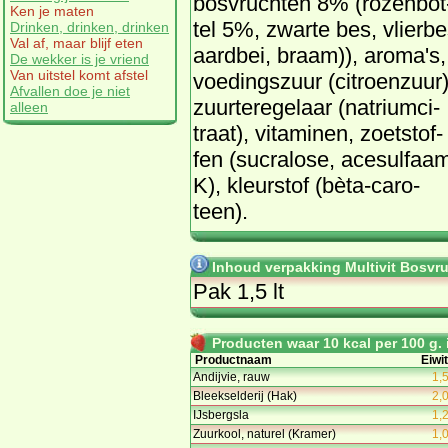
bos­vruch­ten 8% (ro­zen­bot
Ken je maten
tel 5%, zwar­te bes, vlier­be
Drinken, drinken, drinken
Val af, maar blijf eten
aard­bei, braam)), aro­ma's,
De wekker is je vriend
Van uitstel komt afstel
voe­dings­zuur (ci­troen­zuur)
Afvallen doe je niet
zuur­te­re­ge­laar (na­tri­um­ci­
alleen
traat), vi­ta­mi­nen, zoet­stof­
fen (su­cra­lo­se, ace­sul­faa
K), kleur­stof (bè­ta-ca­ro­
teen).
Inhoud verpakking Multivit Bosvr
Pak 1,5 lt
Producten waar 10 kcal per 100 g. i
Productnaam
Eiwit
Andijvie, rauw
1,
Bleekselderij (Hak)
2,
IJsbergsla
1,
Zuurkool, naturel (Kramer)
1,