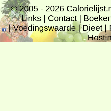
© 2005 - 2026
Calorielijst.
Links
|
Contact
|
Boeke
|
Voedingswaarde
|
Dieet
|
Hosti