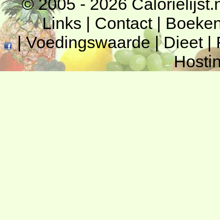
© 2005 - 2026
Calorielijst.
Links
|
Contact
|
Boeke
|
Voedingswaarde
|
Dieet
|
Hosti