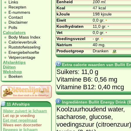
Eenheid
100 ml.
Links
Recepten
Kcal
47
kcal
E-nummers
kJoule
198 kjoule
Contact
Eiwit
0,0 gr.
•
Disclaimer
Koolhydraten
11,0 gr.
•
Polls
Vet
0,0 gr.
•
Calculators
Body Mass Index
Voedingsvezel
- gr.
•
Calorieverbruik
Natrium
40 mg.
Ruststofwisseling
Productgroep
Dranken
Energiebehoefte
Vetpercentage
Afslanktips
Extra calorie waarden van Bullit En
Diëten
Suikers: 11,0 g
Webshop
Boeken
Vitamine B6: 0,56 mg
Vitamine B12: 0,40 mcg
Ingrediënten Bullit Energy Drink (B
11 Afvaltips
Koolzuurhoudend water,
Water zuivert je lichaam
sacharose, glucose,
Let op je voeding
Eet met regelmaat
voedingszuur (citroenzuur)
Wees een doorzetter
Beweeg je lichaam