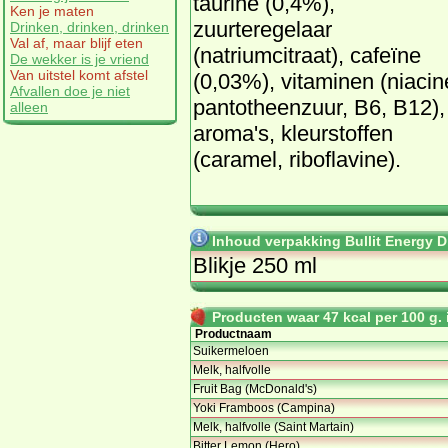
taurine (0,4%),
Ken je maten
zuurteregelaar
Drinken, drinken, drinken
Val af, maar blijf eten
(natriumcitraat), cafeïne
De wekker is je vriend
Van uitstel komt afstel
(0,03%), vitaminen (niacin
Afvallen doe je niet
pantotheenzuur, B6, B12),
alleen
aroma's, kleurstoffen
(caramel, riboflavine).
Inhoud verpakking Bullit Energy Dr
Blikje 250 ml
Producten waar 47 kcal per 100 g. i
Productnaam
Suikermeloen
Melk, halfvolle
Fruit Bag (McDonald's)
Yoki Framboos (Campina)
Melk, halfvolle (Saint Martain)
Bitter Lemon (Hero)