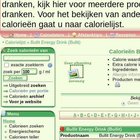
dranken
, kijk hier voor meerdere pr
dranken
. Voor het bekijken van and
calorieën gaat u naar calorielijst.
Home
|
Calculators
|
Afslanktips
|
Recepten
•
Calorielijst
»
Bullit Energy Drink (Bullit)
Zoek calorieën van
Calorieën Bu
Calorie waar
Extra calorie 
exacte zoekterm
Ingrediënten
zoek per
g / ml
Allergie infor
Zoeken
Producten me
Uitgebreid
zoeken
Calorieën per portie
Calorieën
archief
Beki
Voor je website
Geen 
Menu
A
•
B
•
C
•
D
•
E
•
F
•
G
•
H
•
I
•
J
•
Home
Calorieen zoeken
Bullit Energy Drink (Bullit)
Energieschema
Productnaam
Bullit Energy Drink (B
Calorieen teller