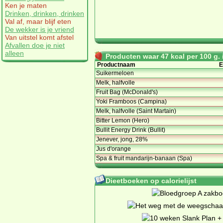
Ken je maten
Drinken, drinken, drinken
Val af, maar blijf eten
De wekker is je vriend
Van uitstel komt afstel
Afvallen doe je niet
alleen
Producten waar 47 kcal per 100 g. i
Productnaam
E
Suikermeloen
Melk, halfvolle
Fruit Bag (McDonald's)
Yoki Framboos (Campina)
Melk, halfvolle (Saint Martain)
Bitter Lemon (Hero)
Bullit Energy Drink (Bullit)
Jenever, jong, 28%
Jus d'orange
Spa & fruit mandarijn-banaan (Spa)
Dieetboeken op calorielijst