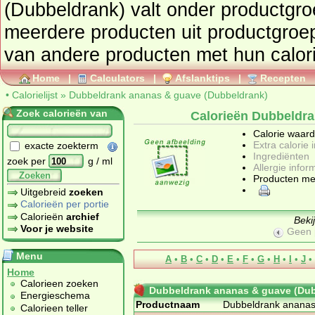
(Dubbeldrank) valt onder productgr
meerdere producten uit productgro
Home
|
Calculators
|
Afslanktips
|
Recepten
•
Calorielijst
»
Dubbeldrank ananas & guave (Dubbeldrank)
Zoek calorieën van
Calorieën Dubbeldr
Calorie waar
Extra calorie 
exacte zoekterm
Ingrediënten
zoek per
g / ml
Allergie infor
Zoeken
Producten me
Uitgebreid
zoeken
Calorieën per portie
Calorieën
archief
Beki
Voor je website
Geen 
Menu
A
•
B
•
C
•
D
•
E
•
F
•
G
•
H
•
I
•
J
•
Home
Calorieen zoeken
Dubbeldrank ananas & guave (Dub
Energieschema
Productnaam
Dubbeldrank ananas
Calorieen teller