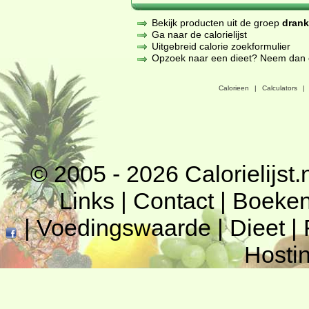
Bekijk producten uit de groep
dran
Ga naar de calorielijst
Uitgebreid calorie zoekformulier
Opzoek naar een dieet? Neem dan een
Calorieen
|
Calculators
|
© 2005 - 2026
Calorielijst.
Links
|
Contact
|
Boeke
|
Voedingswaarde
|
Dieet
|
Hosti