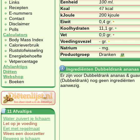
Eenheid
100 ml.
Links
Recepten
Kcal
47
kcal
E-nummers
kJoule
200 kjoule
Contact
Eiwit
0,4 gr.
•
Disclaimer
Koolhydraten
11,1 gr.
•
Polls
Vet
0,0 gr.
•
Calculators
Body Mass Index
Voedingsvezel
- gr.
•
Calorieverbruik
Natrium
- mg.
Ruststofwisseling
Productgroep
Dranken
Energiebehoefte
Vetpercentage
Afslanktips
Ingrediënten Dubbeldrank ananas
Diëten
Er zijn voor Dubbeldrank ananas & gua
Webshop
(Dubbeldrank) nog geen ingrediënten
Boeken
aanwezig.
11 Afvaltips
Water zuivert je lichaam
Let op je voeding
Eet met regelmaat
Wees een doorzetter
Beweeg je lichaam