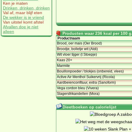
Ken je maten
Drinken, drinken, drinken
Val af, maar blijf eten
De wekker is je vriend
Van uitstel komt afstel
Afvallen doe je niet
alleen
Producten waar 236 kcal per 100 g.
Productnaam
Brood, oer mais (Oer Brood)
Broodje, bolletje wit (Aldi)
Wit vloer tijger (t Stoepje)
Kaas 20+
Marmite
Bouillonpoeder / blokjes (onbereid, vlees)
Active Air Menthol Suikervrij (Ricola)
Aardbeienconfituur, extra (Sanoform)
Vega cordon bleu (Vivera)
Slagersfrikandellen (Mora)
Dieetboeken op calorielijst