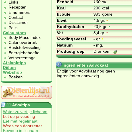
Eenheid
100 ml.
Links
Recepten
Kcal
236
kcal
E-nummers
kJoule
993 kjoule
Contact
Eiwit
4,5 gr.
•
Disclaimer
Koolhydraten
23,5 gr.
•
Polls
Vet
3,4 gr.
•
Calculators
Body Mass Index
Voedingsvezel
- gr.
•
Calorieverbruik
Natrium
- mg.
Ruststofwisseling
Productgroep
Dranken
Energiebehoefte
Vetpercentage
Afslanktips
Ingrediënten Advokaat
Diëten
Er zijn voor Advokaat nog geen
Webshop
ingrediënten aanwezig.
Boeken
11 Afvaltips
Water zuivert je lichaam
Let op je voeding
Eet met regelmaat
Wees een doorzetter
Beweeg je lichaam