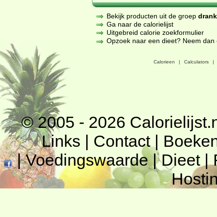
Bekijk producten uit de groep
dran
Ga naar de calorielijst
Uitgebreid calorie zoekformulier
Opzoek naar een dieet? Neem dan een
Calorieen
|
Calculators
|
© 2005 - 2026
Calorielijst.
Links
|
Contact
|
Boeke
|
Voedingswaarde
|
Dieet
|
Hosti