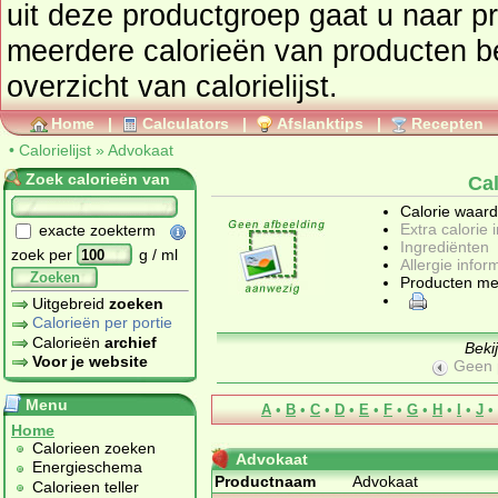
uit deze productgroep gaat u naar 
meerdere calorieën van producten b
overzicht van calorielijst.
Home
|
Calculators
|
Afslanktips
|
Recepten
•
Calorielijst
»
Advokaat
Zoek calorieën van
Ca
Calorie waar
Extra calorie 
exacte zoekterm
Ingrediënten
zoek per
g / ml
Allergie infor
Zoeken
Producten me
Uitgebreid
zoeken
Calorieën per portie
Calorieën
archief
Beki
Voor je website
Geen 
Menu
A
•
B
•
C
•
D
•
E
•
F
•
G
•
H
•
I
•
J
•
Home
Calorieen zoeken
Advokaat
Energieschema
Productnaam
Advokaat
Calorieen teller