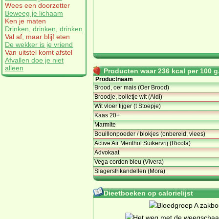
Wees een doorzetter
Beweeg je lichaam
Ken je maten
Drinken, drinken, drinken
Val af, maar blijf eten
De wekker is je vriend
Van uitstel komt afstel
Afvallen doe je niet
alleen
Producten waar 236 kcal per 100 g.
Productnaam
Brood, oer mais (Oer Brood)
Broodje, bolletje wit (Aldi)
Wit vloer tijger (t Stoepje)
Kaas 20+
Marmite
Bouillonpoeder / blokjes (onbereid, vlees)
Active Air Menthol Suikervrij (Ricola)
Advokaat
Vega cordon bleu (Vivera)
Slagersfrikandellen (Mora)
Dieetboeken op calorielijst