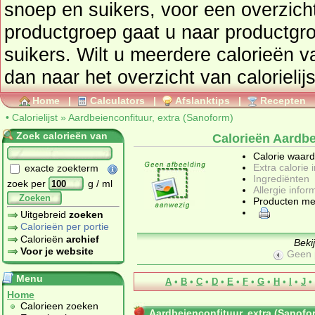
snoep en suikers
, voor een overzicht van producten uit deze
productgroep gaat u naar productg
suikers
. Wilt u meerdere calorieën 
dan naar het overzicht van calorielij
Home
|
Calculators
|
Afslanktips
|
Recepten
•
Calorielijst
»
Aardbeienconfituur, extra (Sanoform)
Zoek calorieën van
Calorieën Aardbe
Calorie waar
Extra calorie 
exacte zoekterm
Ingrediënten
zoek per
g / ml
Allergie infor
Zoeken
Producten me
Uitgebreid
zoeken
Calorieën per portie
Calorieën
archief
Beki
Voor je website
Geen 
Menu
A
•
B
•
C
•
D
•
E
•
F
•
G
•
H
•
I
•
J
•
Home
Calorieen zoeken
Aardbeienconfituur, extra (Sanofo