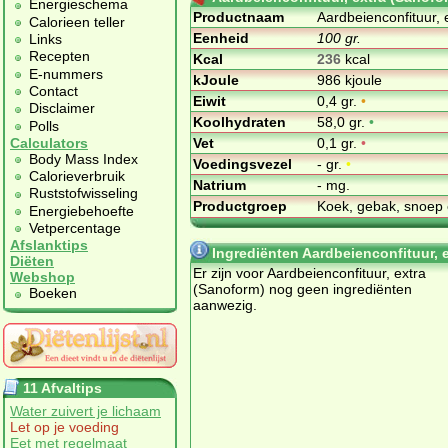
Energieschema
Productnaam
Aardbeienconfituur, 
Calorieen teller
Eenheid
100 gr.
Links
Recepten
Kcal
236
kcal
E-nummers
kJoule
986 kjoule
Contact
Eiwit
0,4 gr.
•
Disclaimer
Koolhydraten
58,0 gr.
•
Polls
Vet
0,1 gr.
•
Calculators
Body Mass Index
Voedingsvezel
- gr.
•
Calorieverbruik
Natrium
- mg.
Ruststofwisseling
Productgroep
Koek, gebak, snoep 
Energiebehoefte
Vetpercentage
Afslanktips
Ingrediënten Aardbeienconfituur, 
Diëten
Er zijn voor Aardbeienconfituur, extra
Webshop
(Sanoform) nog geen ingrediënten
Boeken
aanwezig.
11 Afvaltips
Water zuivert je lichaam
Let op je voeding
Eet met regelmaat