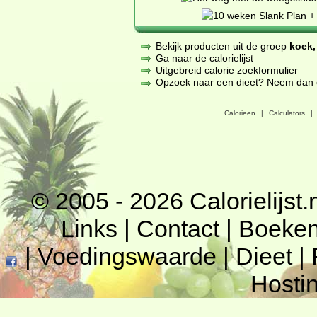
Bekijk producten uit de groep
koek,
Ga naar de calorielijst
Uitgebreid calorie zoekformulier
Opzoek naar een dieet? Neem dan een
Calorieen
|
Calculators
|
© 2005 - 2026
Calorielijst.
Links
|
Contact
|
Boeke
|
Voedingswaarde
|
Dieet
|
Hosti