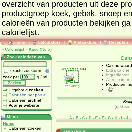
overzicht van producten uit deze pr
productgroep
koek, gebak, snoep en
calorieën van producten bekijken ga dan naar 
calorielijst.
Home
|
Calculators
|
Afslanktips
|
Recepten
•
Calorielijst
»
Kano (Nora)
Zoek calorieën van
Calo
Calorie waar
Extra calorie 
exacte zoekterm
Ingrediënten
zoek per
g / ml
Allergie infor
Zoeken
Producten me
Uitgebreid
zoeken
Calorieën per portie
Calorieën
archief
Beki
Voor je website
Geen 
Menu
A
•
B
•
C
•
D
•
E
•
F
•
G
•
H
•
I
•
J
•
Home
Calorieen zoeken
Kano (Nora)