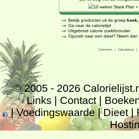
Bekijk producten uit de groep
koek,
Ga naar de calorielijst
Uitgebreid calorie zoekformulier
Opzoek naar een dieet? Neem dan een
Calorieen
|
Calculators
|
© 2005 - 2026
Calorielijst.
Links
|
Contact
|
Boeke
|
Voedingswaarde
|
Dieet
|
Hosti