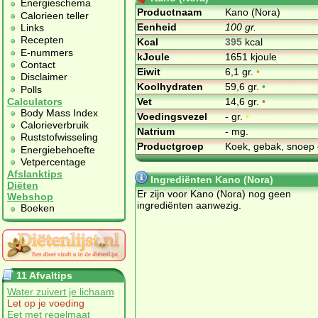
Energieschema
Productnaam
Kano (Nora)
Calorieen teller
Eenheid
100 gr.
Links
Recepten
Kcal
395
kcal
E-nummers
kJoule
1651 kjoule
Contact
Eiwit
6,1 gr.
•
Disclaimer
Koolhydraten
59,6 gr.
•
Polls
Vet
14,6 gr.
•
Calculators
Body Mass Index
Voedingsvezel
- gr.
•
Calorieverbruik
Natrium
- mg.
Ruststofwisseling
Productgroep
Koek, gebak, snoep 
Energiebehoefte
Vetpercentage
Afslanktips
Ingrediënten Kano (Nora)
Diëten
Er zijn voor Kano (Nora) nog geen
Webshop
ingrediënten aanwezig.
Boeken
11 Afvaltips
Water zuivert je lichaam
Let op je voeding
Eet met regelmaat