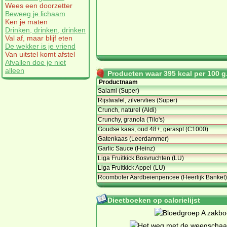
Wees een doorzetter
Beweeg je lichaam
Ken je maten
Drinken, drinken, drinken
Val af, maar blijf eten
De wekker is je vriend
Van uitstel komt afstel
Afvallen doe je niet
alleen
Producten waar 395 kcal per 100 g.
Productnaam
Salami (Super)
Rijstwafel, zilvervlies (Super)
Crunch, naturel (Aldi)
Crunchy, granola (Tilo's)
Goudse kaas, oud 48+, geraspt (C1000)
Gatenkaas (Leerdammer)
Garlic Sauce (Heinz)
Liga Fruitkick Bosvruchten (LU)
Liga Fruitkick Appel (LU)
Roomboter Aardbeienpencee (Heerlijk Banket)
Dieetboeken op calorielijst