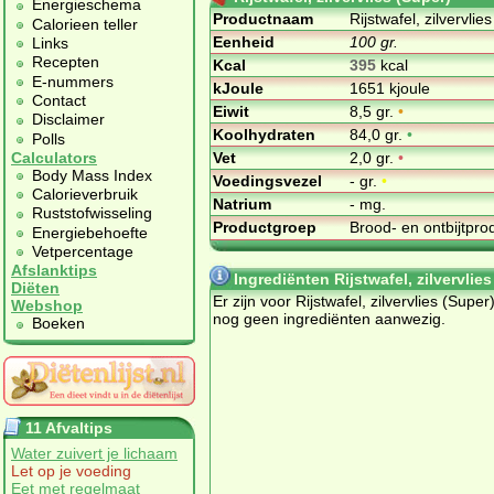
Energieschema
Productnaam
Rijstwafel, zilvervlie
Calorieen teller
Eenheid
100 gr.
Links
Recepten
Kcal
395
kcal
E-nummers
kJoule
1651 kjoule
Contact
Eiwit
8,5 gr.
•
Disclaimer
Koolhydraten
84,0 gr.
•
Polls
Vet
2,0 gr.
•
Calculators
Body Mass Index
Voedingsvezel
- gr.
•
Calorieverbruik
Natrium
- mg.
Ruststofwisseling
Productgroep
Brood- en ontbijtpr
Energiebehoefte
Vetpercentage
Afslanktips
Ingrediënten Rijstwafel, zilvervlies
Diëten
Er zijn voor Rijstwafel, zilvervlies (Super
Webshop
nog geen ingrediënten aanwezig.
Boeken
11 Afvaltips
Water zuivert je lichaam
Let op je voeding
Eet met regelmaat