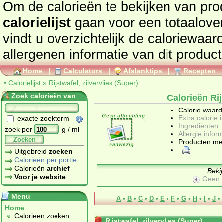
Om de calorieën te bekijken van pro
calorielijst
gaan voor een totaaloverzicht. In onderstaand tabel
vindt u overzichtelijk de caloriewaarden, ingrediën
allergenen informatie van dit product
Home
|
Calculators
|
Afslanktips
|
Recepten
•
Calorielijst
»
Rijstwafel, zilvervlies (Super)
Zoek calorieën van
Calorieën Rij
Calorie waar
Extra calorie 
exacte zoekterm
Ingrediënten
zoek per
g / ml
Allergie infor
Zoeken
Producten me
Uitgebreid
zoeken
Calorieën per portie
Calorieën
archief
Beki
Voor je website
Geen 
Menu
A
•
B
•
C
•
D
•
E
•
F
•
G
•
H
•
I
•
J
•
Home
Calorieen zoeken
Rijstwafel, zilvervlies (Super)