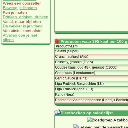
Wees een doorzetter
Beweeg je lichaam
Ken je maten
Drinken, drinken, drinken
Val af, maar blijf eten
De wekker is je vriend
Van uitstel komt afstel
Afvallen doe je niet
alleen
Producten waar 395 kcal per 100 g.
Productnaam
Salami (Super)
Crunch, naturel (Aldi)
Crunchy, granola (Tilo's)
Goudse kaas, oud 48+, geraspt (C1000)
Gatenkaas (Leerdammer)
Garlic Sauce (Heinz)
Liga Fruitkick Bosvruchten (LU)
Liga Fruitkick Appel (LU)
Kano (Nora)
Roomboter Aardbeienpencee (Heerlijk Banket)
Dieetboeken op calorielijst