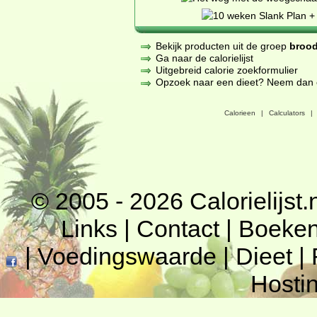
Bekijk producten uit de groep
brood
Ga naar de calorielijst
Uitgebreid calorie zoekformulier
Opzoek naar een dieet? Neem dan een
Calorieen
|
Calculators
|
© 2005 - 2026
Calorielijst.
Links
|
Contact
|
Boeke
|
Voedingswaarde
|
Dieet
|
Hosti