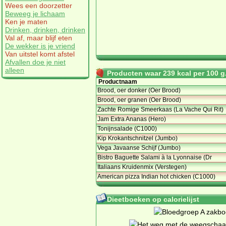
Wees een doorzetter
Beweeg je lichaam
Ken je maten
Drinken, drinken, drinken
Val af, maar blijf eten
De wekker is je vriend
Van uitstel komt afstel
Afvallen doe je niet
alleen
Producten waar 239 kcal per 100 g.
Productnaam
Brood, oer donker (Oer Brood)
Brood, oer granen (Oer Brood)
Zachte Romige Smeerkaas (La Vache Qui Rit)
Jam Extra Ananas (Hero)
Tonijnsalade (C1000)
Kip Krokantschnitzel (Jumbo)
Vega Javaanse Schijf (Jumbo)
Bistro Baguette Salami à la Lyonnaise (Dr
Italiaans Kruidenmix (Verstegen)
American pizza Indian hot chicken (C1000)
Dieetboeken op calorielijst