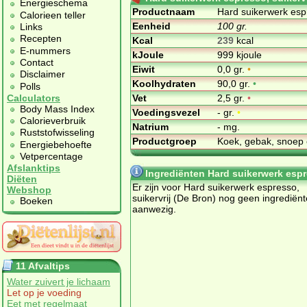
Energieschema
Productnaam
Hard suikerwerk espr
Calorieen teller
Eenheid
100 gr.
Links
Recepten
Kcal
239
kcal
E-nummers
kJoule
999 kjoule
Contact
Eiwit
0,0 gr.
•
Disclaimer
Koolhydraten
90,0 gr.
•
Polls
Vet
2,5 gr.
•
Calculators
Body Mass Index
Voedingsvezel
- gr.
•
Calorieverbruik
Natrium
- mg.
Ruststofwisseling
Productgroep
Koek, gebak, snoep 
Energiebehoefte
Vetpercentage
Afslanktips
Ingrediënten Hard suikerwerk espre
Diëten
Er zijn voor Hard suikerwerk espresso,
Webshop
suikervrij (De Bron) nog geen ingrediën
Boeken
aanwezig.
11 Afvaltips
Water zuivert je lichaam
Let op je voeding
Eet met regelmaat