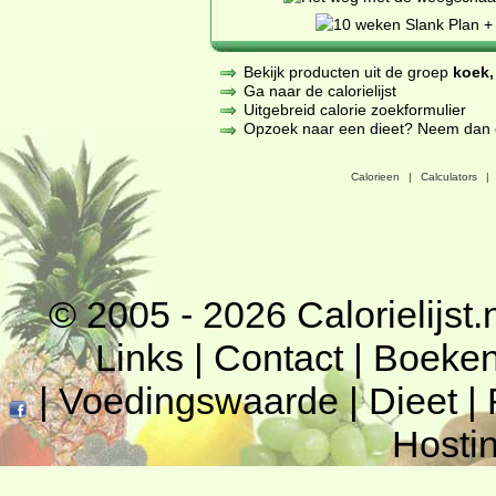
Bekijk producten uit de groep
koek,
Ga naar de calorielijst
Uitgebreid calorie zoekformulier
Opzoek naar een dieet? Neem dan een
Calorieen
|
Calculators
|
© 2005 - 2026
Calorielijst.
Links
|
Contact
|
Boeke
|
Voedingswaarde
|
Dieet
|
Hosti