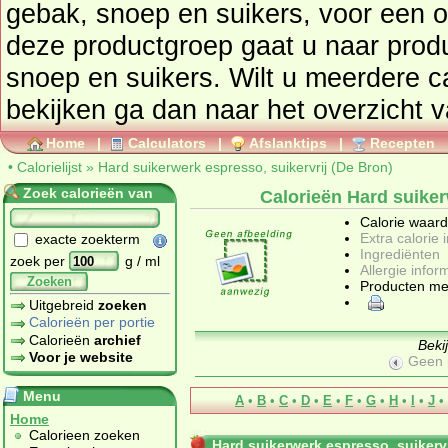
gebak, snoep en suikers
, voor een overzicht van producten uit
deze productgroep gaat u naar pro
snoep en suikers
. Wilt u meerdere c
bekijken ga dan naar he
Home
|
Calculators
|
Afslanktips
|
Recepten
•
Calorielijst
»
Hard suikerwerk espresso, suikervrij (De Bron)
Zoek calorieën van
Calorieën Hard suiker
Calorie waar
Extra calorie 
exacte zoekterm
Ingrediënten
zoek per
g / ml
Allergie infor
Zoeken
Producten me
Uitgebreid
zoeken
Calorieën per portie
Calorieën
archief
Beki
Voor je website
Geen 
Menu
A
•
B
•
C
•
D
•
E
•
F
•
G
•
H
•
I
•
J
•
Home
Calorieen zoeken
Hard suikerwerk espresso, suikervr