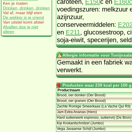
caroteen,
E150
c en
E160
Ken je maten
voedingszuren: melkzuur 
Drinken, drinken, drinken
Val af, maar blijf eten
azijnzuur,
De wekker is je vriend
Van uitstel komt afstel
conserveermiddelen:
E20
Afvallen doe je niet
en
E211
, glucosestroop, c
alleen
soja-eiwit, specerijen, seld
Allergie informatie voor Tonijnsal
Gemaakt in een fabriek wa
verwerkt.
Producten waar 239 kcal per 100 g.
Productnaam
Brood, oer donker (Oer Brood)
Brood, oer granen (Oer Brood)
Zachte Romige Smeerkaas (La Vache Qui Rit)
Jam Extra Ananas (Hero)
Hard suikerwerk espresso, suikervrij (De Bron)
Kip Krokantschnitzel (Jumbo)
Vega Javaanse Schijf (Jumbo)