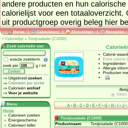
andere producten en hun calorische waar
calorielijst voor een totaaloverzicht
uit productgroep
overig beleg
hier be
Home
|
Calculators
|
Afslanktips
|
Recepten
•
Calorielijst
»
Tonijnsalade (C1000)
Zoek calorieën van
Calorieë
Calorie waar
Extra calorie 
exacte zoekterm
Ingrediënten
zoek per
g / ml
Allergie infor
Zoeken
Producten me
Uitgebreid
zoeken
Calorieën per portie
Calorieën
archief
Beki
Voor je website
Geen 
Menu
A
•
B
•
C
•
D
•
E
•
F
•
G
•
H
•
I
•
J
•
Home
Calorieen zoeken
Tonijnsalade (C1000)
Energieschema
Productnaam
Tonijnsalade (C1000
Calorieen teller