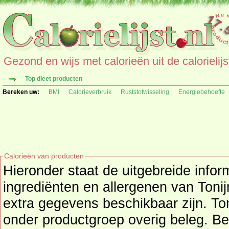
Gezond en wijs met calorieën uit de calorielijs
Top dieet producten
Bereken uw:
BMI
Calorieverbruik
Ruststofwisseling
Energiebehoefte
Calorieën van producten
Hieronder staat de uitgebreide infor
ingrediënten en allergenen van Tonijnsalade (C1000) als deze
extra gegevens beschikbaar zijn. To
onder productgroep
overig beleg
. Bent u nieuwsgierig naar