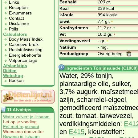
Eenheid
100 gr.
Links
Recepten
Kcal
239
kcal
E-nummers
kJoule
994 kjoule
Contact
Eiwit
7,4 gr.
•
Disclaimer
Koolhydraten
11,2 gr.
•
Polls
Vet
18,2 gr.
•
Calculators
Body Mass Index
Voedingsvezel
- gr.
•
Calorieverbruik
Natrium
- mg.
Ruststofwisseling
Productgroep
Overig beleg
Energiebehoefte
Vetpercentage
Afslanktips
Ingrediënten Tonijnsalade (C1000)
Diëten
Water, 29% tonijn,
Webshop
Boeken
plantaardige olie, suiker,
3,7% augurk, maïszetmeel
azijn, scharrelei-eigeel,
gemodificeerd maïszetmee
11 Afvaltips
zout, tomaat, tarwevezel,
Water zuivert je lichaam
Let op je voeding
verdikkingsmiddelen:
E41
Eet met regelmaat
en
E415
, kleurstoffen:
Wees een doorzetter
Beweeg je lichaam