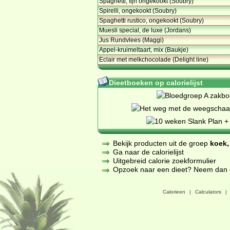
Spaghetti, fijn ongekookt (Soubry)
Spirelli, ongekookt (Soubry)
Spaghetti rustico, ongekookt (Soubry)
Muesli special, de luxe (Jordans)
Jus Rundvlees (Maggi)
Appel-kruimeltaart, mix (Baukje)
Eclair met melkchocolade (Delight line)
Dieetboeken op calorielijst
Bekijk producten uit de groep
koek,
Ga naar de calorielijst
Uitgebreid calorie zoekformulier
Opzoek naar een dieet? Neem dan een
Calorieen
|
Calculators
|