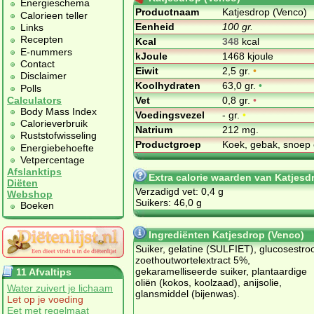
Energieschema
Productnaam
Katjesdrop (Venco)
Calorieen teller
Eenheid
100 gr.
Links
Recepten
Kcal
348
kcal
E-nummers
kJoule
1468 kjoule
Contact
Eiwit
2,5 gr.
•
Disclaimer
Koolhydraten
63,0 gr.
•
Polls
Vet
0,8 gr.
•
Calculators
Body Mass Index
Voedingsvezel
- gr.
•
Calorieverbruik
Natrium
212 mg.
Ruststofwisseling
Productgroep
Koek, gebak, snoep 
Energiebehoefte
Vetpercentage
Afslanktips
Extra calorie waarden van Katjesd
Diëten
Verzadigd vet: 0,4 g
Webshop
Suikers: 46,0 g
Boeken
Ingrediënten Katjesdrop (Venco)
Suiker, gelatine (SULFIET), glucosestro
zoethoutwortelextract 5%,
gekaramelliseerde suiker, plantaardige
11 Afvaltips
oliën (kokos, koolzaad), anijsolie,
Water zuivert je lichaam
glansmiddel (bijenwas).
Let op je voeding
Eet met regelmaat