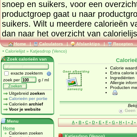
snoep en suikers
, voor een overzicht van producten uit deze
productgroep gaat u naar productg
suikers
. Wilt u meerdere calorieën 
dan naar het overzicht van calorielij
Home
|
Calculators
|
Afslanktips
|
Recepten
•
Calorielijst
»
Katjesdrop (Venco)
Zoek calorieën van
Calorie
Calorie waar
Extra calorie 
exacte zoekterm
Ingrediënten
zoek per
g / ml
Allergie infor
Zoeken
Producten me
Uitgebreid
zoeken
Calorieën per portie
Calorieën
archief
Beki
Voor je website
Geen 
Menu
A
•
B
•
C
•
D
•
E
•
F
•
G
•
H
•
I
•
J
•
Home
Calorieen zoeken
Katjesdrop (Venco)