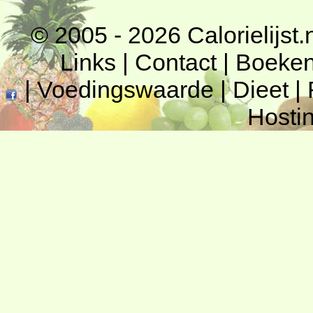
© 2005 - 2026
Calorielijst.
Links
|
Contact
|
Boeke
|
Voedingswaarde
|
Dieet
|
Hosti