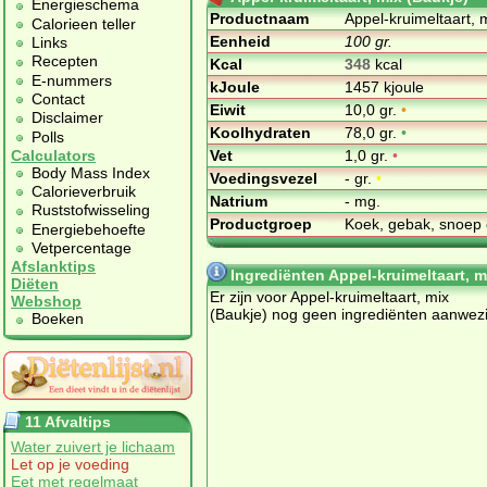
Energieschema
Productnaam
Appel-kruimeltaart, 
Calorieen teller
Eenheid
100 gr.
Links
Recepten
Kcal
348
kcal
E-nummers
kJoule
1457 kjoule
Contact
Eiwit
10,0 gr.
•
Disclaimer
Koolhydraten
78,0 gr.
•
Polls
Vet
1,0 gr.
•
Calculators
Body Mass Index
Voedingsvezel
- gr.
•
Calorieverbruik
Natrium
- mg.
Ruststofwisseling
Productgroep
Koek, gebak, snoep 
Energiebehoefte
Vetpercentage
Afslanktips
Ingrediënten Appel-kruimeltaart, m
Diëten
Er zijn voor Appel-kruimeltaart, mix
Webshop
(Baukje) nog geen ingrediënten aanwezi
Boeken
11 Afvaltips
Water zuivert je lichaam
Let op je voeding
Eet met regelmaat