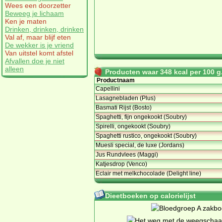
Wees een doorzetter
Beweeg je lichaam
Ken je maten
Drinken, drinken, drinken
Val af, maar blijf eten
De wekker is je vriend
Van uitstel komt afstel
Afvallen doe je niet
alleen
Producten waar 348 kcal per 100 g.
Productnaam
Capellini
Lasagnebladen (Plus)
Basmati Rijst (Bosto)
Spaghetti, fijn ongekookt (Soubry)
Spirelli, ongekookt (Soubry)
Spaghetti rustico, ongekookt (Soubry)
Muesli special, de luxe (Jordans)
Jus Rundvlees (Maggi)
Katjesdrop (Venco)
Eclair met melkchocolade (Delight line)
Dieetboeken op calorielijst