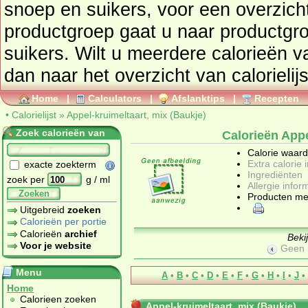
snoep en suikers
, voor een overzicht van producten uit deze
productgroep gaat u naar productg
suikers
. Wilt u meerdere calorieën 
dan naar het overzicht van calorielij
Home
|
Calculators
|
Afslanktips
|
Recepten
•
Calorielijst
»
Appel-kruimeltaart, mix (Baukje)
Zoek calorieën van
Calorieën Appe
Calorie waar
Extra calorie 
exacte zoekterm
Ingrediënten
zoek per
g / ml
Allergie infor
Zoeken
Producten me
Uitgebreid
zoeken
Calorieën per portie
Calorieën
archief
Beki
Voor je website
Geen 
Menu
A
•
B
•
C
•
D
•
E
•
F
•
G
•
H
•
I
•
J
•
Home
Calorieen zoeken
Appel-kruimeltaart, mix (Baukje)