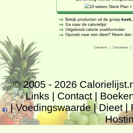
Bekijk producten uit de groep
koek,
Ga naar de calorielijst
Uitgebreid calorie zoekformulier
Opzoek naar een dieet? Neem dan een
Calorieen
|
Calculators
|
© 2005 - 2026
Calorielijst.
Links
|
Contact
|
Boeke
|
Voedingswaarde
|
Dieet
|
Hosti