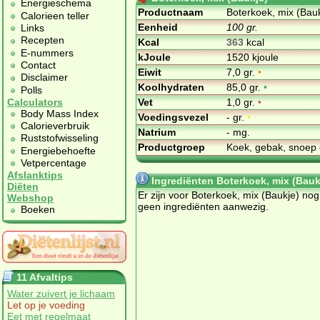
Energieschema
Productnaam
Boterkoek, mix (Bau
Calorieen teller
Eenheid
100 gr.
Links
Recepten
Kcal
363
kcal
E-nummers
kJoule
1520 kjoule
Contact
Eiwit
7,0 gr.
•
Disclaimer
Koolhydraten
85,0 gr.
•
Polls
Vet
1,0 gr.
•
Calculators
Body Mass Index
Voedingsvezel
- gr.
•
Calorieverbruik
Natrium
- mg.
Ruststofwisseling
Productgroep
Koek, gebak, snoep 
Energiebehoefte
Vetpercentage
Afslanktips
Ingrediënten Boterkoek, mix (Bauk
Diëten
Er zijn voor Boterkoek, mix (Baukje) nog
Webshop
geen ingrediënten aanwezig.
Boeken
11 Afvaltips
Water zuivert je lichaam
Let op je voeding
Eet met regelmaat