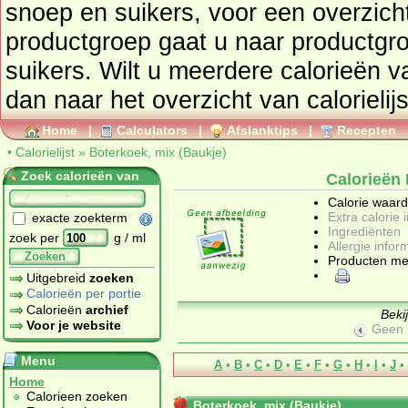
snoep en suikers
, voor een overzicht van producten uit deze
productgroep gaat u naar productg
suikers
. Wilt u meerdere calorieën 
dan naar het overzicht van calorielij
Home
|
Calculators
|
Afslanktips
|
Recepten
•
Calorielijst
»
Boterkoek, mix (Baukje)
Zoek calorieën van
Calorieën 
Calorie waar
Extra calorie 
exacte zoekterm
Ingrediënten
zoek per
g / ml
Allergie infor
Zoeken
Producten me
Uitgebreid
zoeken
Calorieën per portie
Calorieën
archief
Beki
Voor je website
Geen 
Menu
A
•
B
•
C
•
D
•
E
•
F
•
G
•
H
•
I
•
J
•
Home
Calorieen zoeken
Boterkoek, mix (Baukje)