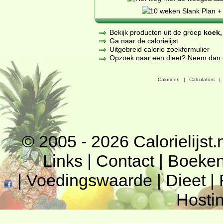
Bekijk producten uit de groep
koek,
Ga naar de calorielijst
Uitgebreid calorie zoekformulier
Opzoek naar een dieet? Neem dan een
Calorieen
|
Calculators
|
© 2005 - 2026
Calorielijst.
Links
|
Contact
|
Boeke
|
Voedingswaarde
|
Dieet
|
Hosti