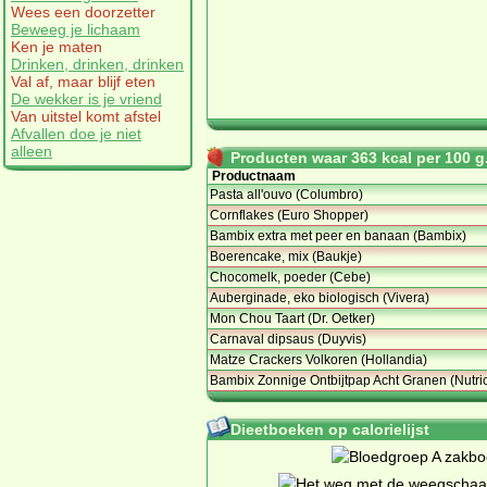
Wees een doorzetter
Beweeg je lichaam
Ken je maten
Drinken, drinken, drinken
Val af, maar blijf eten
De wekker is je vriend
Van uitstel komt afstel
Afvallen doe je niet
alleen
Producten waar 363 kcal per 100 g.
Productnaam
Pasta all'ouvo (Columbro)
Cornflakes (Euro Shopper)
Bambix extra met peer en banaan (Bambix)
Boerencake, mix (Baukje)
Chocomelk, poeder (Cebe)
Auberginade, eko biologisch (Vivera)
Mon Chou Taart (Dr. Oetker)
Carnaval dipsaus (Duyvis)
Matze Crackers Volkoren (Hollandia)
Bambix Zonnige Ontbijtpap Acht Granen (Nutric
Dieetboeken op calorielijst